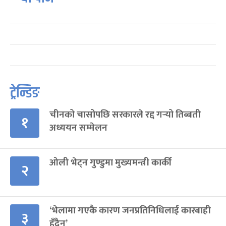
ट्रेन्डिङ
चीनको चासोपछि सरकारले रद्द गर्‍यो तिब्बती
१
अध्ययन सम्मेलन
ओली भेट्न गुण्डुमा मुख्यमन्त्री कार्की
२
‘भेलामा गएकै कारण जनप्रतिनिधिलाई कारबाही
३
हुँदैन’