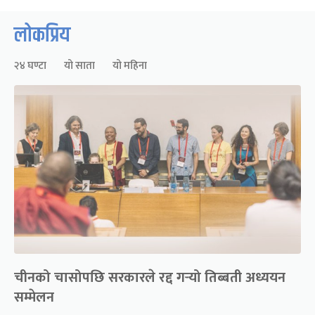
लोकप्रिय
२४ घण्टा
यो साता
यो महिना
चीनको चासोपछि सरकारले रद्द गर्‍यो तिब्बती अध्ययन
सम्मेलन