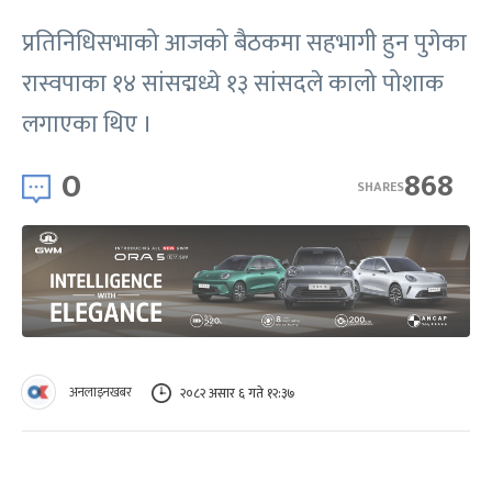
प्रतिनिधिसभाको आजको बैठकमा सहभागी हुन पुगेका
रास्वपाका १४ सांसद्मध्ये १३ सांसदले कालो पोशाक
लगाएका थिए ।
0
868
SHARES
अनलाइनखबर
२०८२ असार ६ गते १२:३७