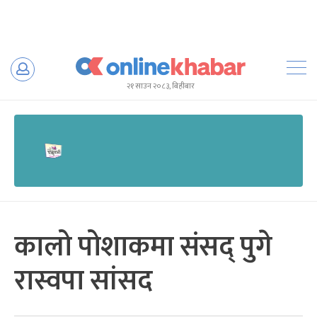
Skip
to
२१ साउन २०८३, बिहीबार
content
कालो पोशाकमा संसद् पुगे
रास्वपा सांसद