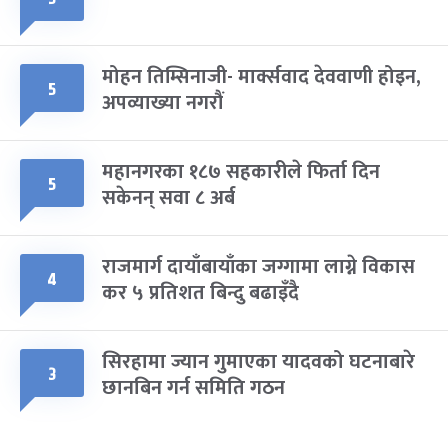
मोहन तिम्सिनाजी- मार्क्सवाद देववाणी होइन,
५
अपव्याख्या नगरौं
महानगरका १८७ सहकारीले फिर्ता दिन
५
सकेनन् सवा ८ अर्ब
राजमार्ग दायाँबायाँका जग्गामा लाग्ने विकास
४
कर ५ प्रतिशत बिन्दु बढाइँदै
सिरहामा ज्यान गुमाएका यादवको घटनाबारे
३
छानबिन गर्न समिति गठन