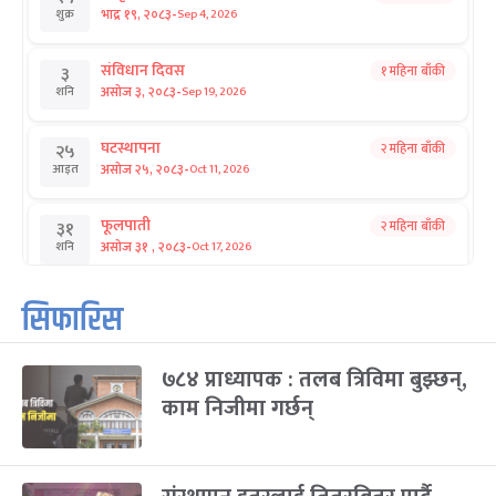
-
भाद्र १९, २०८३
Sep 4, 2026
शुक्र
संविधान दिवस
१ महिना बाँकी
३
-
असोज ३, २०८३
Sep 19, 2026
शनि
घटस्थापना
२ महिना बाँकी
२५
-
असोज २५, २०८३
Oct 11, 2026
आइत
फूलपाती
२ महिना बाँकी
३१
-
असोज ३१ , २०८३
Oct 17, 2026
शनि
कार्तिक सङ्क्रान्ति
२ महिना बाँकी
१
सिफारिस
-
कार्तिक १, २०८३
Oct 18, 2026
आइत
७८४ प्राध्यापक : तलब त्रिविमा बुझ्छन्,
महानवमी
२ महिना बाँकी
३
-
काम निजीमा गर्छन्
कार्तिक ३, २०८३
Oct 20, 2026
मंगल
विजयादशमी
२ महिना बाँकी
४
-
कार्तिक ४, २०८३
Oct 21, 2026
बुध