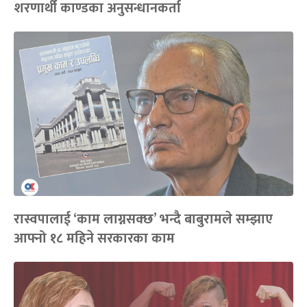
शरणार्थी काण्डका अनुसन्धानकर्ता
रास्वपालाई ‘काम लाग्नसक्छ’ भन्दै बाबुरामले सम्झाए
आफ्नो १८ महिने सरकारका काम