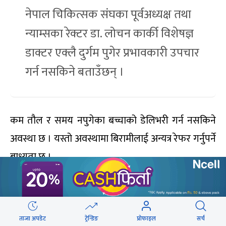
नेपाल चिकित्सक संघका पूर्वअध्यक्ष तथा
न्याम्सका रेक्टर डा. लोचन कार्की विशेषज्ञ
डाक्टर एक्लै दुर्गम पुगेर प्रभावकारी उपचार
गर्न नसकिने बताउँछन् ।
कम तौल र समय नपुगेका बच्चाको डेलिभरी गर्न नसकिने
अवस्था छ । यस्तो अवस्थामा बिरामीलाई अन्यत्र रेफर गर्नुपर्ने
बाध्यता छ ।
‘आधारभूत स्वास्थ्य सेवा छ । तर विशेषज्ञ सेवा उपकरण र
सेवा-सुविधा भयो भने मात्र दिन सकिन्छ,’ पौडेल भन्छन् ।
ताजा अपडेट
ट्रेन्डिङ
प्रोफाइल
सर्च