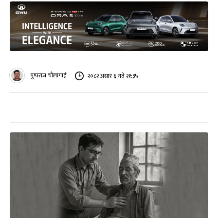
पुष्पराज चौलागाईं
२०८२ असार ६ गते २१:३५