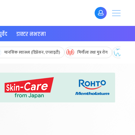
र्वेद
डाक्टर नभएमा
मानसिक स्वास्थ्य (डिप्रेसन, एन्जाइटी)
मिर्गौला तथा मुत्र रोग
मुख तथ