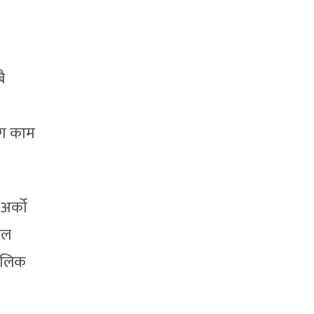
ै
ँग काम
अर्को
कल
मौलिक