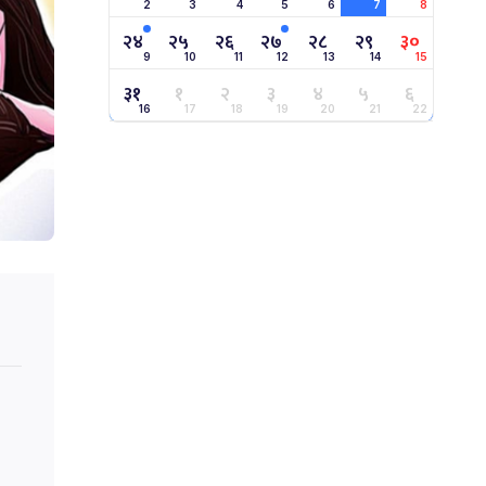
2
3
4
5
6
7
8
२४
२५
२६
२७
२८
२९
३०
9
10
11
12
13
14
15
३१
१
२
३
४
५
६
16
17
18
19
20
21
22