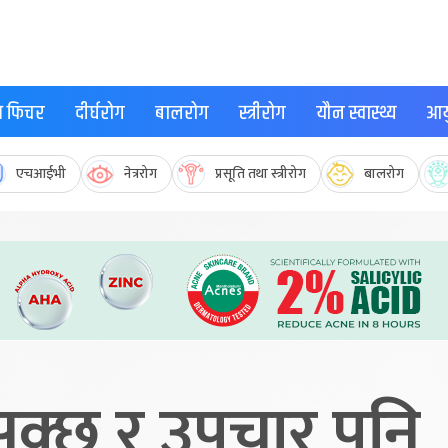
्थ फिचर
दीर्घरोग
बालरोग
स्त्रीरोग
यौन स्वास्थ्य
आयु
एचआईभी
नेत्ररोग
प्रसूति तथा स्त्रीरोग
बालरोग
सक्छ र उपचार पनि