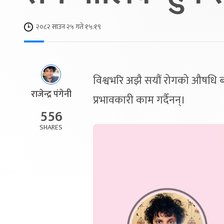
२०८२ साउन २५ गते १५:१९
विश्वभरि अझै सयौं रोगको औषधि ब
राजेन्द्र पंगेनी
प्रभावकारी काम गर्दैनन्।
556
SHARES