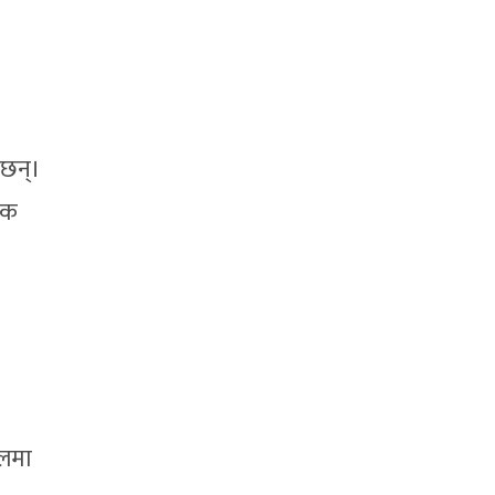
 छन्।
 एक
ालमा