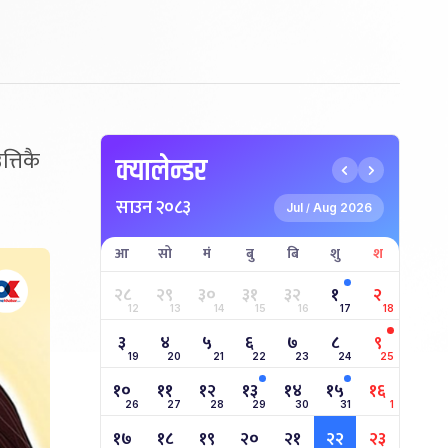
्तिकै
क्यालेन्डर
साउन २०८३
Jul
Aug 2026
/
आ
सो
मं
बु
बि
शु
श
२८
२९
३०
३१
३२
१
२
12
13
14
15
16
17
18
३
४
५
६
७
८
९
19
20
21
22
23
24
25
१०
११
१२
१३
१४
१५
१६
26
27
28
29
30
31
1
१७
१८
१९
२०
२१
२२
२३