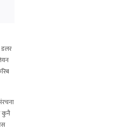
न डलर
लियन
करिब
संरचना
 कुनै
सिस