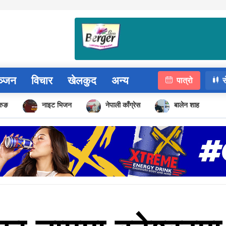
ञ्जन
विचार
खेलकुद
अन्य
पात्रो
स
ुरुङ
नाइट भिजन
नेपाली काँग्रेस
बालेन शाह