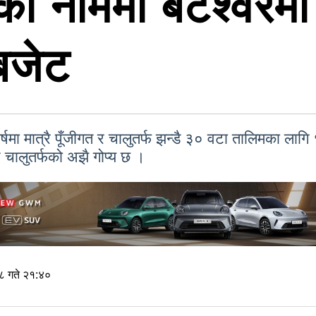
का नाममा बटेश्वरम
बजेट
वर्षमा मात्रै पूँजीगत र चालुतर्फ झन्डै ३० वटा तालिमका ल
ि चालुतर्फको अझै गोप्य छ ।
८ गते २१:४०