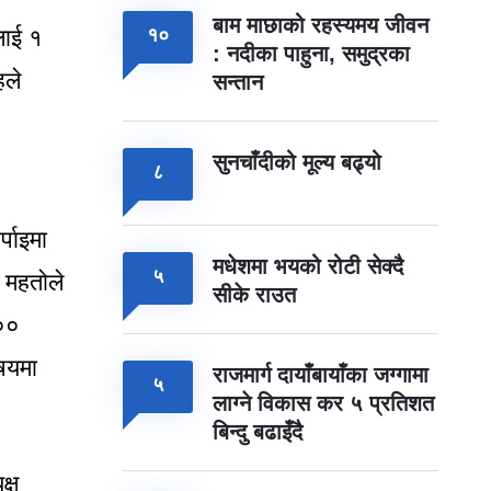
बाम माछाको रहस्यमय जीवन
लाई १
१०
: नदीका पाहुना, समुद्रका
हले
सन्तान
सुनचाँदीको मूल्य बढ्यो
८
पाइमा
मधेशमा भयको रोटी सेक्दै
५
 महतोले
सीके राउत
१००
िषयमा
राजमार्ग दायाँबायाँका जग्गामा
५
लाग्ने विकास कर ५ प्रतिशत
बिन्दु बढाइँदै
्ष