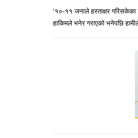
‘१०-११ जनाले हस्ताक्षर गरिसकेका थ
हाकिमले भनेर गराएको भनेपछि हामीले 