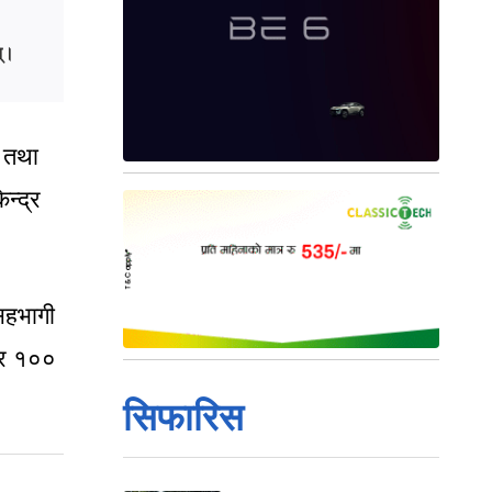
न्।
 तथा
न्द्र
सहभागी
ाएर १००
सिफारिस