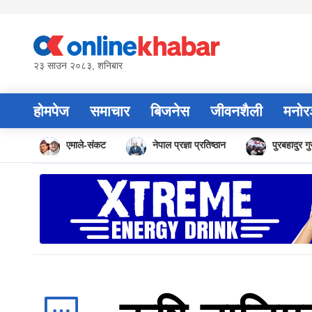
Skip
to
content
२३ साउन २०८३, शनिबार
होमपेज
समाचार
बिजनेस
जीवनशैली
मनोर
एमाले-संकट
नेपाल प्रज्ञा प्रतिष्ठान
पुरबहादुर ग