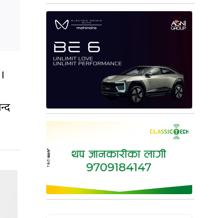
 ।
न्द