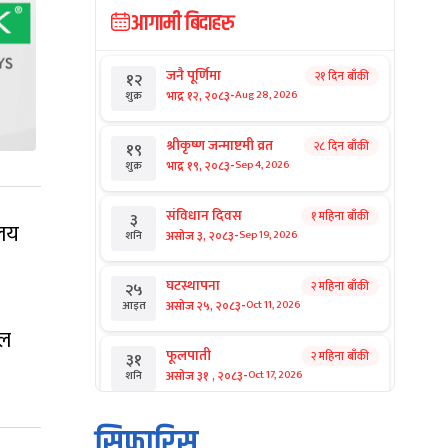
आगामी बिदाहरु
जनै पूर्णिमा
२१ दिन बाँकी
१२
-
भाद्र १२, २०८३
Aug 28, 2026
शुक्र
श्रीकृष्ण जन्माष्टमी व्रत
२८ दिन बाँकी
१९
-
भाद्र १९, २०८३
Sep 4, 2026
शुक्र
संविधान दिवस
१ महिना बाँकी
३
ालय
-
असोज ३, २०८३
Sep 19, 2026
शनि
घटस्थापना
२ महिना बाँकी
२५
-
असोज २५, २०८३
Oct 11, 2026
आइत
ुल
फूलपाती
२ महिना बाँकी
३१
-
असोज ३१ , २०८३
Oct 17, 2026
शनि
कार्तिक सङ्क्रान्ति
२ महिना बाँकी
१
सिफारिस
-
कार्तिक १, २०८३
Oct 18, 2026
आइत