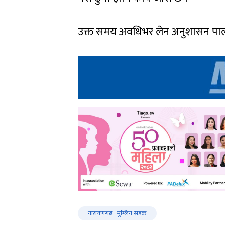
उक्त समय अवधिभर लेन अनुशासन पालन
नारायणगढ–मुग्लिन सडक