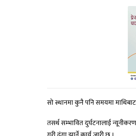
सो स्थानमा कुनै पनि समयमा माथिबाट ढु
तसर्थ सम्भावित दुर्घटनालाई न्यूनीक
गरी ढुंगा झार्ने कार्य जारी छ ।