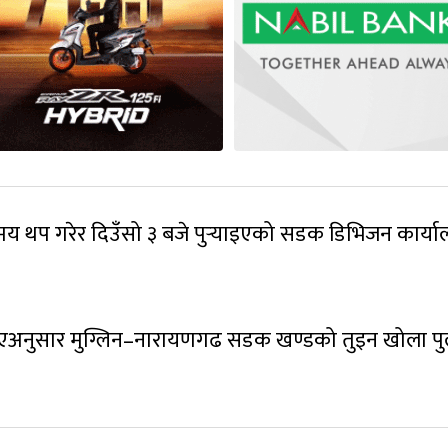
य थप गरेर दिउँसो ३ बजे पुर्‍याइएको सडक डिभिजन कार्य
खिएअनुसार मुग्लिन–नारायणगढ सडक खण्डको तुइन खोला प