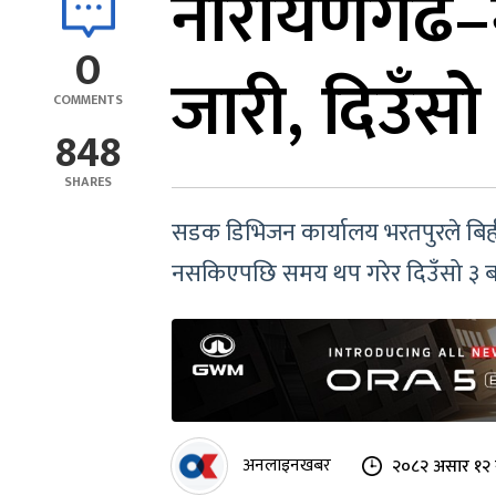
नारायणगढ–मु
0
जारी, दिउँस
COMMENTS
848
SHARES
सडक डिभिजन कार्यालय भरतपुरले बिहीब
नसकिएपछि समय थप गरेर दिउँसो ३ बज
अनलाइनखबर
२०८२ असार १२ 