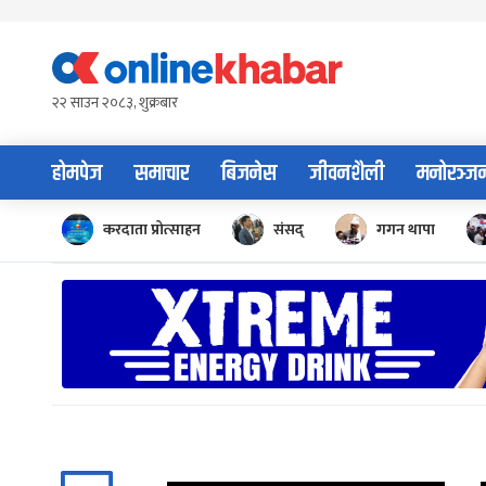
Skip
to
content
२२ साउन २०८३, शुक्रबार
होमपेज
समाचार
बिजनेस
जीवनशैली
मनोरञ्ज
करदाता प्रोत्साहन
संसद्
गगन थापा