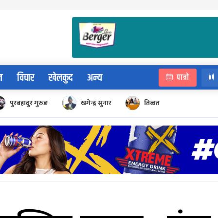
न
विचार
खेलकुद
अन्य
पात्रो
पुरबहादुर गुरुङ
खगेन्द्र सुनार
तिब्बत