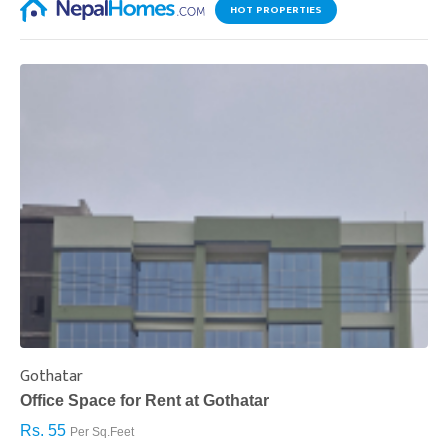
HOT PROPERTIES
Gothatar
S
Office Space for Rent at Gothatar
H
Rs. 55
R
Per Sq.Feet