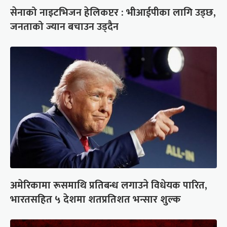
सेनाको नाइटभिजन हेलिकप्टर : भीआईपीका लागि उड्छ,
जनताको ज्यान बचाउन उड्दैन
अमेरिकामा रूसमाथि प्रतिबन्ध लगाउने विधेयक पारित,
भारतसहित ५ देशमा शतप्रतिशत भन्सार शुल्क