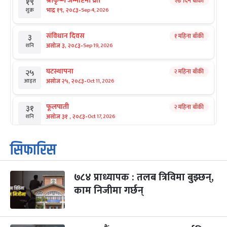
श्रीकृष्ण जन्माष्टमी व्रत
२७ दिन बाँकी
१९
-
भाद्र १९, २०८३
Sep 4, 2026
शुक्र
संविधान दिवस
१ महिना बाँकी
३
-
असोज ३, २०८३
Sep 19, 2026
शनि
घटस्थापना
२ महिना बाँकी
२५
-
असोज २५, २०८३
Oct 11, 2026
आइत
फूलपाती
२ महिना बाँकी
३१
-
असोज ३१ , २०८३
Oct 17, 2026
शनि
कार्तिक सङ्क्रान्ति
२ महिना बाँकी
१
सिफारिस
-
कार्तिक १, २०८३
Oct 18, 2026
आइत
७८४ प्राध्यापक : तलब त्रिविमा बुझ्छन्,
महानवमी
२ महिना बाँकी
३
-
काम निजीमा गर्छन्
कार्तिक ३, २०८३
Oct 20, 2026
मंगल
विजयादशमी
२ महिना बाँकी
४
-
कार्तिक ४, २०८३
Oct 21, 2026
बुध