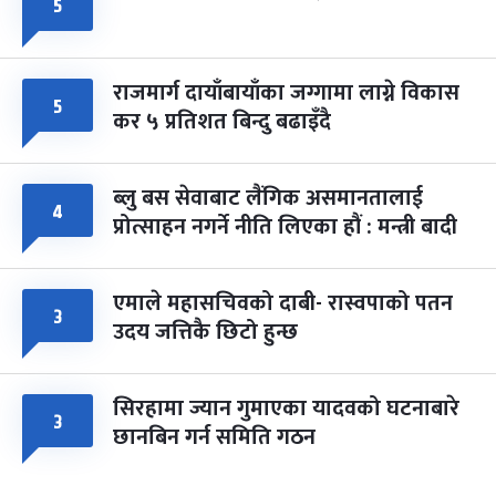
५
राजमार्ग दायाँबायाँका जग्गामा लाग्ने विकास
५
कर ५ प्रतिशत बिन्दु बढाइँदै
ब्लु बस सेवाबाट लैंगिक असमानतालाई
४
प्रोत्साहन नगर्ने नीति लिएका हौं : मन्त्री बादी
एमाले महासचिवको दाबी- रास्वपाको पतन
३
उदय जत्तिकै छिटो हुन्छ
सिरहामा ज्यान गुमाएका यादवको घटनाबारे
३
छानबिन गर्न समिति गठन