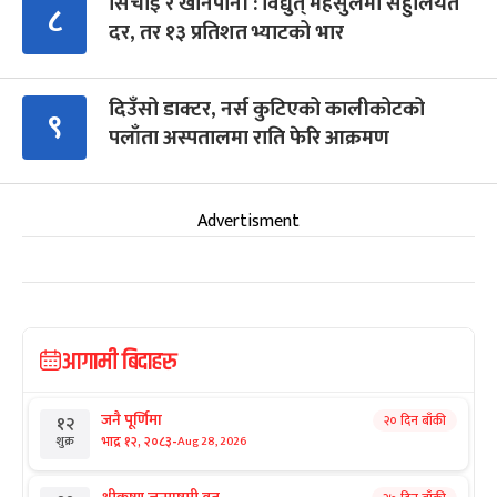
सिँचाइ र खानेपानी : विद्युत् महसुलमा सहुलियत
८
दर, तर १३ प्रतिशत भ्याटको भार
दिउँसो डाक्टर, नर्स कुटिएको कालीकोटको
९
पलाँता अस्पतालमा राति फेरि आक्रमण
Advertisment
आगामी बिदाहरु
जनै पूर्णिमा
२० दिन बाँकी
१२
-
भाद्र १२, २०८३
Aug 28, 2026
शुक्र