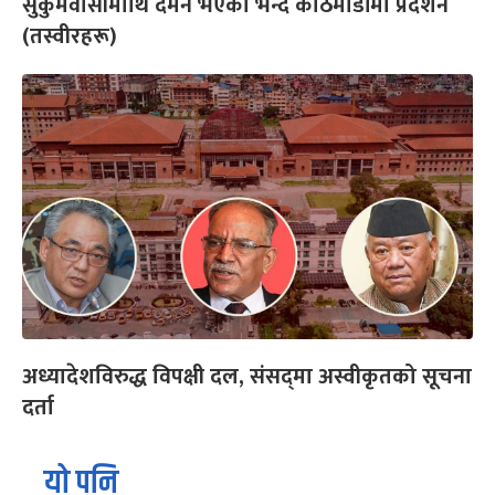
सुकुमवासीमाथि दमन भएको भन्दै काठमाडौंमा प्रदर्शन
(तस्वीरहरू)
अध्यादेशविरुद्ध विपक्षी दल, संसद्‌मा अस्वीकृतको सूचना
दर्ता
यो पनि