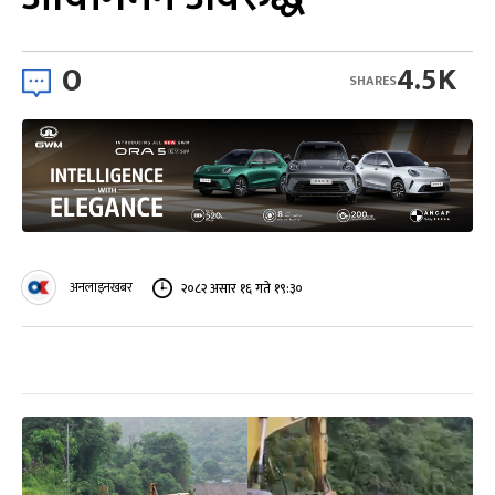
0
4.5K
SHARES
अनलाइनखबर
२०८२ असार १६ गते १९:३०