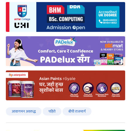
आवागमन अवरुद्ध
पहिरो
बीपी राजमार्ग