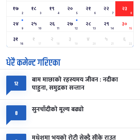
-
फाल्गुन २२, २०८३
Mar 6, 2027
शनि
१७
१८
१९
२०
२१
२२
२३
2
3
4
5
6
7
8
अन्तराष्ट्रिय नारी दिवस
७ महिना बाँकी
२४
२४
२५
२६
२७
२८
२९
३०
-
फाल्गुन २४, २०८३
Mar 8, 2027
सोम
9
10
11
12
13
14
15
३१
१
२
३
४
५
६
ग्याल्पो ल्होसार
७ महिना बाँकी
२५
-
16
17
18
19
20
21
22
फाल्गुन २५, २०८३
Mar 9, 2027
मंगल
धेरै कमेन्ट गरिएका
पूर्णिमा व्रत
७ महिना बाँकी
७
-
चैत्र ७, २०८३
Mar 21, 2027
आइत
बाम माछाको रहस्यमय जीवन : नदीका
१२
फागुपूर्णिमा
७ महिना बाँकी
८
पाहुना, समुद्रका सन्तान
-
चैत्र ८, २०८३
Mar 22, 2027
सोम
सुनचाँदीको मूल्य बढ्यो
८
मधेशमा भयको रोटी सेक्दै सीके राउत