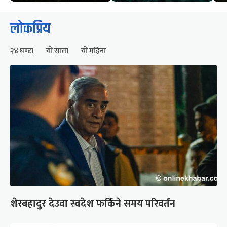
लोकप्रिय
२४ घण्टा
यो साता
यो महिना
शेरबहादुर देउवा स्वदेश फर्किने समय परिवर्तन