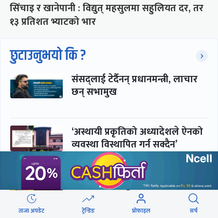
सिँचाइ र खानेपानी : विद्युत् महसुलमा सहुलियत दर, तर
१३ प्रतिशत भ्याटको भार
छुटाउनुभयो कि ?
संसद्लाई टेर्दैनन् प्रधानमन्त्री, लाचार
छन् सभामुख
‘अस्थायी प्रकृतिको अध्यादेशले ऐनको
व्यवस्था विस्थापित गर्न सक्दैन’
सरकार-प्रसाईं लुकामारी : छिनमै
पक्राउ, तुरुन्तै रिहा
ताजा अपडेट
ट्रेन्डिङ
प्रोफाइल
सर्च