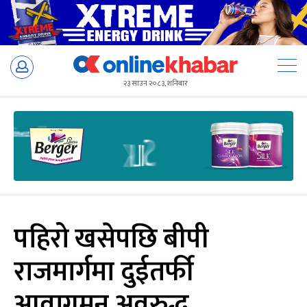
Skip
to
२३ साउन २०८३, शनिबार
content
पहिरो खसेपछि बीपी
राजमार्गमा दुईतर्फी
आवागमन अवरुद्ध