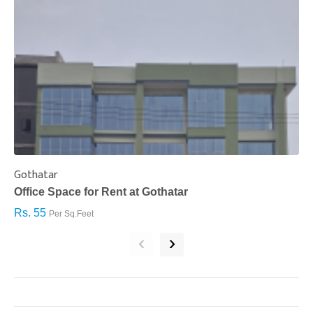
Gothatar
S
Office Space for Rent at Gothatar
H
Rs. 55
R
Per Sq.Feet
‹
›