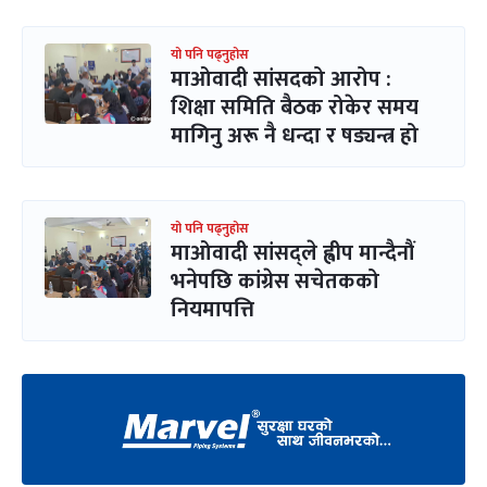
यो पनि पढ्नुहोस
माओवादी सांसदको आरोप :
शिक्षा समिति बैठक रोकेर समय
मागिनु अरू नै धन्दा र षड्यन्त्र हो
यो पनि पढ्नुहोस
माओवादी सांसद्‌ले ह्वीप मान्दैनौं
भनेपछि कांग्रेस सचेतकको
नियमापत्ति