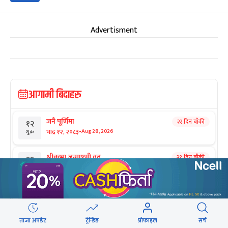
Advertisment
आगामी बिदाहरु
जनै पूर्णिमा
२२ दिन बाँकी
१२
-
भाद्र १२, २०८३
Aug 28, 2026
शुक्र
श्रीकृष्ण जन्माष्टमी व्रत
२९ दिन बाँकी
१९
-
भाद्र १९, २०८३
Sep 4, 2026
शुक्र
संविधान दिवस
१ महिना बाँकी
३
-
असोज ३, २०८३
Sep 19, 2026
शनि
ताजा अपडेट
ट्रेन्डिङ
प्रोफाइल
सर्च