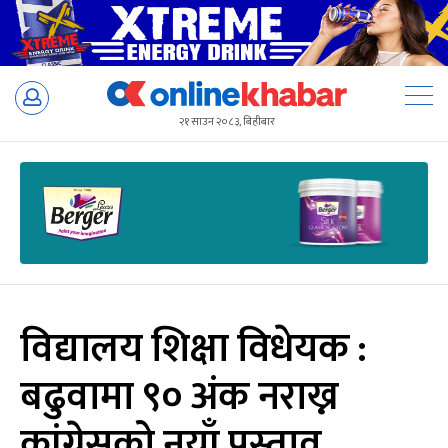
Skip
to
२१ साउन २०८३, बिहीबार
content
विद्यालय शिक्षा विधेयक :
बढुवामा ९० अंक नराख्न
कांग्रेसको नयाँ प्रस्ताव