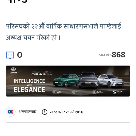
परिसंघको २२औं वार्षिक साधारणसभाले पाण्डेलाई
अध्यक्ष चयन गरेको हो ।
0
868
SHARES
अनलाइनखबर
२०८२ असार २५ गते १४:३९