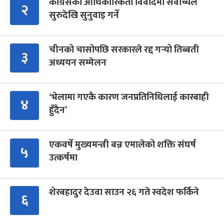
कांग्रेसको आधिकारिकता विवादमा सर्वोच्चले
२
सुरुदेखि सुनुवाइ गर्ने
चीनको चासोपछि सरकारले रद्द गर्‍यो तिब्बती
३
अध्ययन सम्मेलन
‘भेलामा गएकै कारण जनप्रतिनिधिलाई कारबाही
४
हुँदैन’
एकवर्षे मुख्यमन्त्री बन्न एमालेको शक्ति संघर्ष
५
उत्कर्षमा
शेरबहादुर देउवा साउन २६ गते स्वदेश फर्किने
६