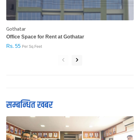
Gothatar
S
Office Space for Rent at Gothatar
H
Rs. 55
R
Per Sq.Feet
‹
›
सम्बन्धित खबर