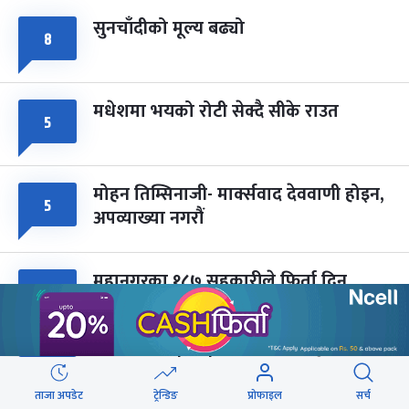
सुनचाँदीको मूल्य बढ्यो
८
मधेशमा भयको रोटी सेक्दै सीके राउत
५
मोहन तिम्सिनाजी- मार्क्सवाद देववाणी होइन,
५
अपव्याख्या नगरौं
महानगरका १८७ सहकारीले फिर्ता दिन
५
सकेनन् सवा ८ अर्ब
राजमार्ग दायाँबायाँका जग्गामा लाग्ने विकास
४
कर ५ प्रतिशत बिन्दु बढाइँदै
ताजा अपडेट
ट्रेन्डिङ
प्रोफाइल
सर्च