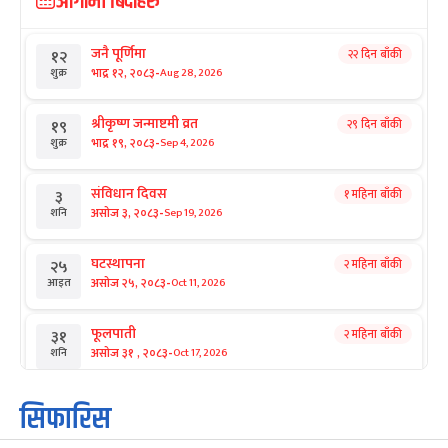
आगामी बिदाहरु
जनै पूर्णिमा
२२ दिन बाँकी
१२
-
भाद्र १२, २०८३
Aug 28, 2026
शुक्र
श्रीकृष्ण जन्माष्टमी व्रत
२९ दिन बाँकी
१९
-
भाद्र १९, २०८३
Sep 4, 2026
शुक्र
संविधान दिवस
१ महिना बाँकी
३
-
असोज ३, २०८३
Sep 19, 2026
शनि
घटस्थापना
२ महिना बाँकी
२५
-
असोज २५, २०८३
Oct 11, 2026
आइत
फूलपाती
२ महिना बाँकी
३१
-
असोज ३१ , २०८३
Oct 17, 2026
शनि
कार्तिक सङ्क्रान्ति
२ महिना बाँकी
१
सिफारिस
-
कार्तिक १, २०८३
Oct 18, 2026
आइत