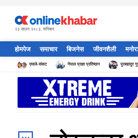
Skip
to
content
२३ साउन २०८३, शनिबार
होमपेज
समाचार
बिजनेस
जीवनशैली
मनोर
एमाले-संकट
नेपाल प्रज्ञा प्रतिष्ठान
पुरबहादुर ग