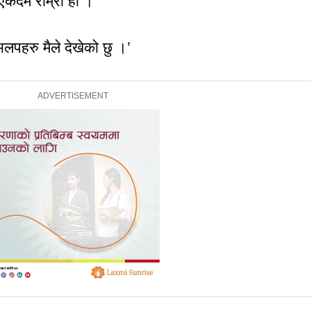
कदमै राम्रो हो ।’
भलपहरु मैले देखेको छु ।’