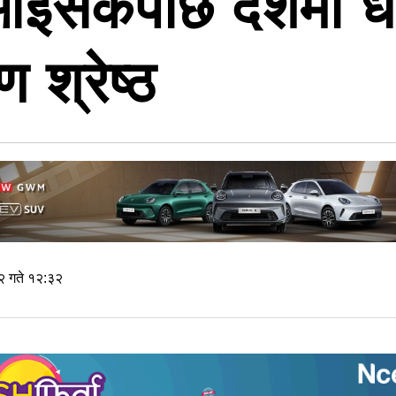
आइसकेपछि देशमा ध
 श्रेष्ठ
 गते १२:३२