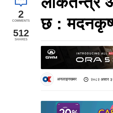
लोकतन्त्र 
2
छ : मदनकृष्ण
COMMENTS
512
SHARES
अनलाइनखबर
२०८२ असार ३२