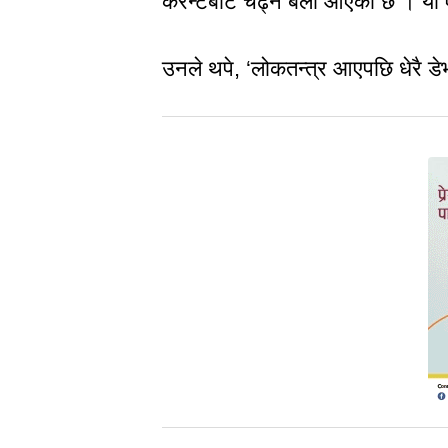
करेन्टबाट चढ्ने बेला आएको छ । यो ए
उनले थपे, ‘लोकतन्त्र आएपछि धेरै डे