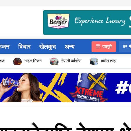
ञ्जन
विचार
खेलकुद
अन्य
पात्रो
स
ुरुङ
नाइट भिजन
नेपाली काँग्रेस
बालेन शाह