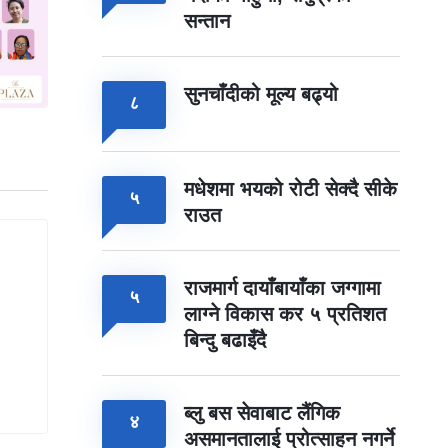
सन्तान
सुनचाँदीको मूल्य बढ्यो
८
मधेशमा भयको रोटी सेक्दै सीके
५
राउत
राजमार्ग दायाँबायाँका जग्गामा
५
लाग्ने विकास कर ५ प्रतिशत
बिन्दु बढाइँदै
ब्लु बस सेवाबाट लैंगिक
४
असमानतालाई प्रोत्साहन नगर्ने