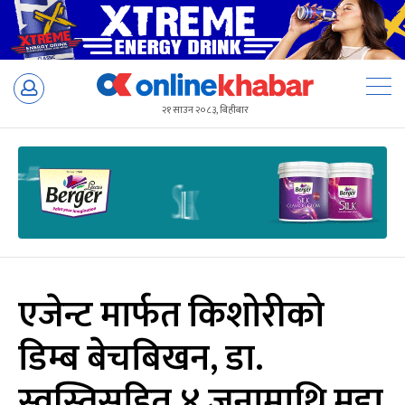
Skip
to
२१ साउन २०८३, बिहीबार
content
एजेन्ट मार्फत किशोरीको
डिम्ब बेचबिखन, डा.
स्वस्तिसहित ४ जनामाथि मुद्दा