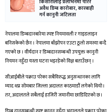
किशोरीलाई प्रलोभनमा पारेर
अवैध डिम्ब कारोबार, कारबाही
गर्न कानुनी जटिलता
नेपालमा डिम्बदानबारेमा स्पष्ट नियमावली र गाइडलाइन
बनिसकेको छैन । नेपालमा बाँझोपन एउटा ठूलो समस्या बन्दै
गएको छ । वीर्यदान र डिम्बदानसम्बन्धी उपयुक्त कानुनी
नियमन नहुँदा यस्ता घटना भइरहेको विज्ञ बताउँछन् ।
सीआईबीले पक्राउ परेका सबैविरुद्ध अनुसन्धानका लागि
म्याद थप्न सोमबार जिल्ला अदालत काठमाडौं लगेको थियो ।
तर, अदालतले सबैलाई हाजिरी जमानीमा छाडिदिएको छ ।
डिम्ब दानसम्बन्धी स्पष्ट कानुन नहुँदा अदालतले पक्राउ परेका