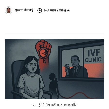
पुष्पराज चौलागाईं
२०८२ साउन ४ गते २१:५७
एआई निर्मित प्रतीकात्मक तस्वीर