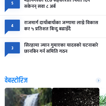
महानगरका १८७ सहकारीले फिर्ता दिन
५
सकेनन् सवा ८ अर्ब
राजमार्ग दायाँबायाँका जग्गामा लाग्ने विकास
४
कर ५ प्रतिशत बिन्दु बढाइँदै
सिरहामा ज्यान गुमाएका यादवको घटनाबारे
३
छानबिन गर्न समिति गठन
वेबस्टोरिज