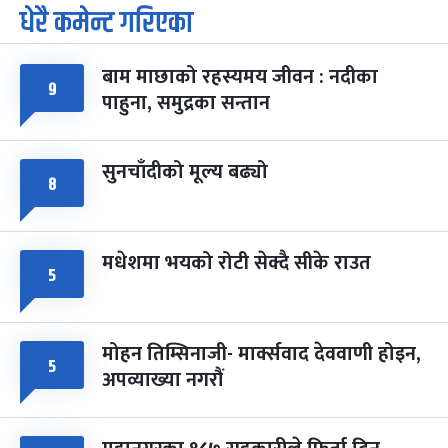
धेरै कमेन्ट गरिएका
पूर्णिमा व्रत
७ महिना बाँकी
७
-
चैत्र ७, २०८३
Mar 21, 2027
आइत
बाम माछाको रहस्यमय जीवन : नदीका
फागुपूर्णिमा
७ महिना बाँकी
८
९
पाहुना, समुद्रका सन्तान
-
चैत्र ८, २०८३
Mar 22, 2027
सोम
सुनचाँदीको मूल्य बढ्यो
८
मधेशमा भयको रोटी सेक्दै सीके राउत
५
मोहन तिम्सिनाजी- मार्क्सवाद देववाणी होइन,
५
अपव्याख्या नगरौं