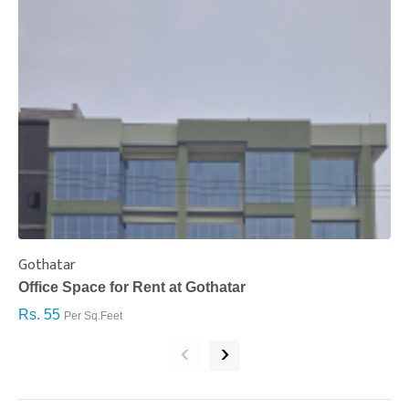
Gothatar
S
Office Space for Rent at Gothatar
H
Rs. 55
R
Per Sq.Feet
‹
›