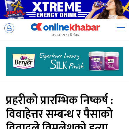
Skip
to
२१ साउन २०८३, बिहीबार
content
प्रहरीको प्रारम्भिक निष्कर्ष :
विवाहेत्तर सम्बन्ध र पैसाको
विवादले विमलेशको हत्या