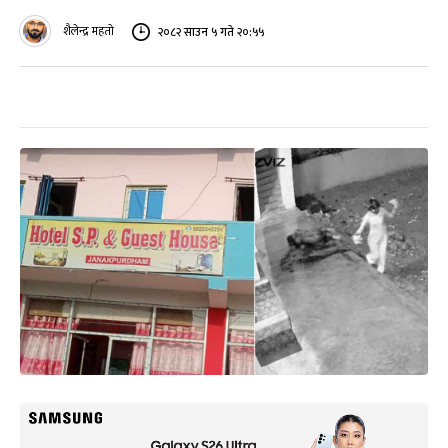
शैलेन्द्र महतो
२०८२ साउन ५ गते २०:५५