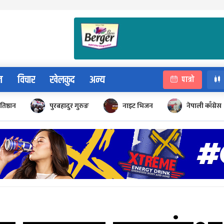
न
विचार
खेलकुद
अन्य
पात्रो
रतिष्ठान
पुरबहादुर गुरुङ
नाइट भिजन
नेपाली काँग्रेस