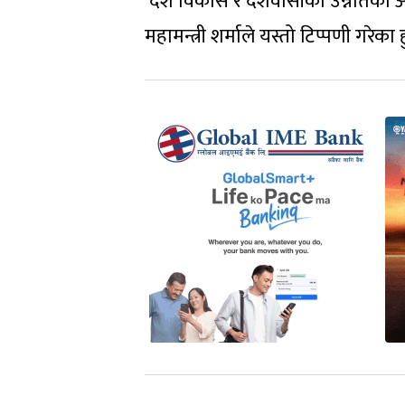
‘देश विकास र देशवासीको उन्नतिको आध
महामन्त्री शर्माले यस्तो टिप्पणी गरेका ह