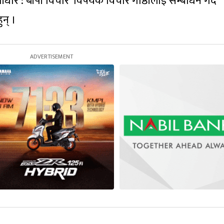
ार : बीपी विचार’ विषयक विचार गोष्ठीलाई सम्बोधन गर्दै
ुन् ।