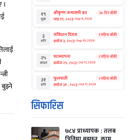
ए ।
श्रीकृष्ण जन्माष्टमी व्रत
२७ दिन बाँकी
१९
ाई
-
भाद्र १९, २०८३
Sep 4, 2026
शुक्र
संविधान दिवस
१ महिना बाँकी
३
-
असोज ३, २०८३
Sep 19, 2026
शनि
नतिलाई
घटस्थापना
२ महिना बाँकी
२५
ी
-
असोज २५, २०८३
Oct 11, 2026
आइत
्री
फूलपाती
२ महिना बाँकी
३१
ुझ्ने
-
असोज ३१ , २०८३
Oct 17, 2026
शनि
कार्तिक सङ्क्रान्ति
२ महिना बाँकी
१
सिफारिस
-
कार्तिक १, २०८३
Oct 18, 2026
आइत
महानवमी
२ महिना बाँकी
३
-
कार्तिक ३, २०८३
Oct 20, 2026
मंगल
७८४ प्राध्यापक : तलब
त्रिविमा बुझ्छन्, काम