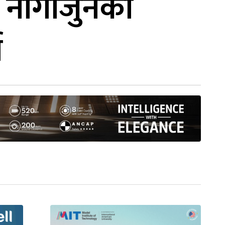
 नागार्जुनको
ा