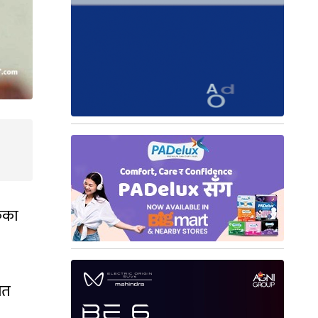
केका
ित