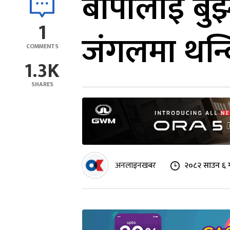
बीपीलाई बुझ्
1
जंगलमा थन्कि
COMMENTS
1.3K
SHARES
अनलाइनखबर
२०८२ साउन ६ ग