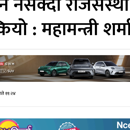
न नसक्दा राजसंस्था
यो : महामन्त्री शर्म
ते ११:२४