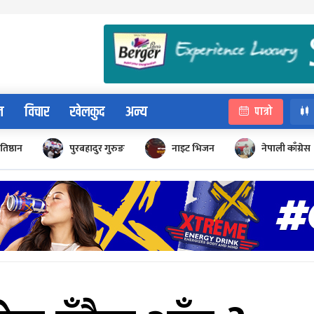
न
विचार
खेलकुद
अन्य
पात्रो
रतिष्ठान
पुरबहादुर गुरुङ
नाइट भिजन
नेपाली काँग्रेस