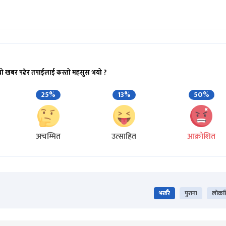
यो खबर पढेर तपाईलाई कस्तो महसुस भयो ?
25%
13%
50%
अचम्मित
उत्साहित
आक्रोशित
भर्खरै
पुराना
लोकप्