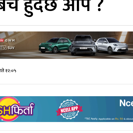
च हुँदैछ आँप ?
गते १२:०५