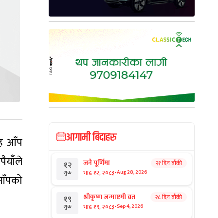
आगामी बिदाहरु
ह आँप
याँले
जनै पूर्णिमा
२१ दिन बाँकी
१२
-
भाद्र १२, २०८३
Aug 28, 2026
शुक्र
 आँपको
श्रीकृष्ण जन्माष्टमी व्रत
२८ दिन बाँकी
१९
-
भाद्र १९, २०८३
Sep 4, 2026
शुक्र