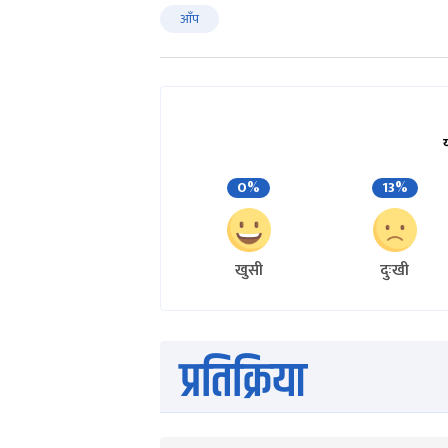
आँप
0%
13%
खुसी
दुःखी
प्रतिक्रिया