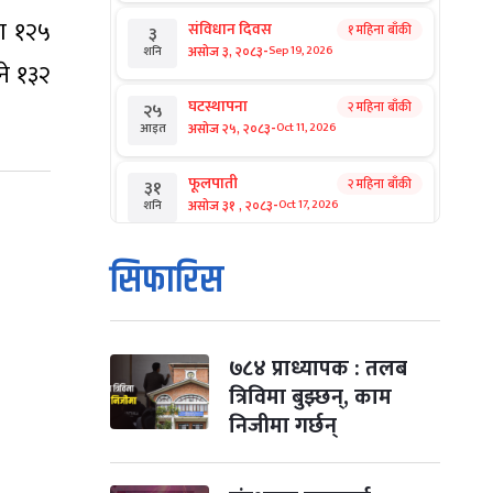
ा १२५
संविधान दिवस
१ महिना बाँकी
३
-
असोज ३, २०८३
Sep 19, 2026
शनि
ने १३२
घटस्थापना
२ महिना बाँकी
२५
-
असोज २५, २०८३
Oct 11, 2026
आइत
फूलपाती
२ महिना बाँकी
३१
-
असोज ३१ , २०८३
Oct 17, 2026
शनि
कार्तिक सङ्क्रान्ति
२ महिना बाँकी
१
सिफारिस
-
कार्तिक १, २०८३
Oct 18, 2026
आइत
महानवमी
२ महिना बाँकी
३
-
कार्तिक ३, २०८३
Oct 20, 2026
मंगल
७८४ प्राध्यापक : तलब
त्रिविमा बुझ्छन्, काम
विजयादशमी
२ महिना बाँकी
४
निजीमा गर्छन्
-
कार्तिक ४, २०८३
Oct 21, 2026
बुध
पापा‌ङ्कुशा एकादशी व्रत
२ महिना बाँकी