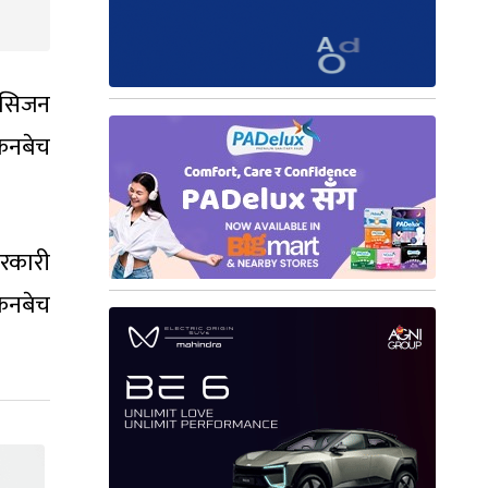
। सिजन
किनबेच
रकारी
िनबेच