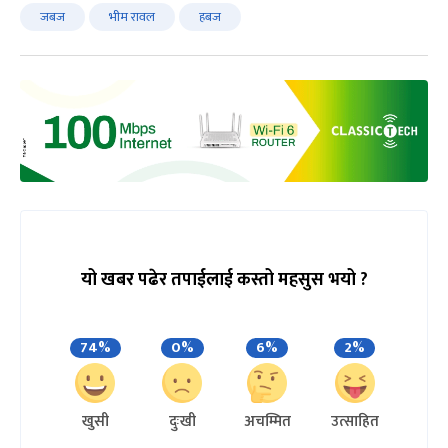
जबज
भीम रावल
हबज
यो खबर पढेर तपाईलाई कस्तो महसुस भयो ?
74%
0%
6%
2%
खुसी
दुःखी
अचम्मित
उत्साहित