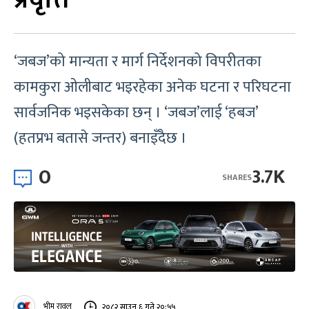
‘जबज’को मान्यता र मार्ग निर्देशनको विपरीतका
कामकुरा ओलीबाट भइरहेका अनेक घटना र परिघटना
सार्वजनिक भइसकेका छन् । ‘जबज’लाई ‘हबज’
(हतप्रभ बतासे जन्तर) बनाइँदैछ ।
0
3.7K
SHARES
भीम रावल
२०८२ साउन ६ गते २०:५५