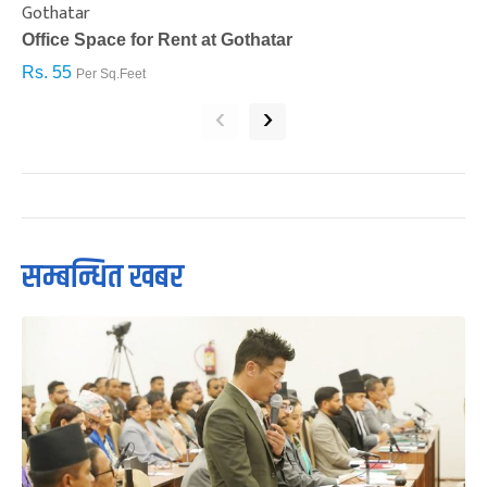
Gothatar
S
Office Space for Rent at Gothatar
H
Rs. 55
R
Per Sq.Feet
‹
›
सम्बन्धित खबर