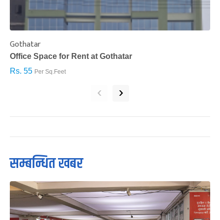
Gothatar
S
Office Space for Rent at Gothatar
H
Rs. 55
R
Per Sq.Feet
‹
›
सम्बन्धित खबर