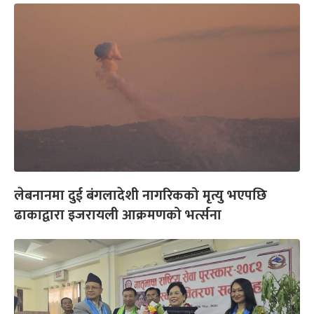
लेबनानमा दुई बंगलादेशी नागरिकको मृत्यु भएपछि
ढाकाद्वारा इजरायली आक्रमणको भर्त्सना