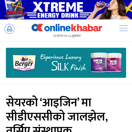
Skip
to
२२ साउन २०८३, शुक्रबार
content
सेयरको ‘आइजिन’ मा
सीडीएससीको जालझेल,
तर्सिए संस्थापक