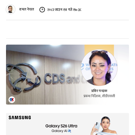
कमल नेपाल
२०८२ साउन १४ गते १७:३८