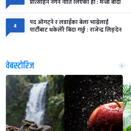
प्रोत्साहन नगर्ने नीति लिएका हौं : मन्त्री बादी
पद ओगट्ने र लडाइँका बेला भाग्नेलाई
४
पार्टीबाट धकेलेरै बिदा गर्छु : राजेन्द्र लिङ्देन
वेबस्टोरिज