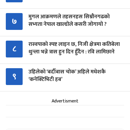
मुगल आक्रमणले तहसनहस सिम्रौनगढको
७
सभ्यता नेपाल खाल्डोले कसरी जोगायो ?
रास्वपाको स्पष्ट लाइन छ, निजी क्षेत्रमा कतिबेला
८
थुन्ला भन्ने त्रास हुन दिन हुँदैन : रवि लामिछाने
उहिलेको ‘बर्दीबास चोक’ अहिले मधेशकै
९
‘कनेक्टिभिटी हब’
Advertisment