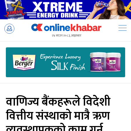
Skip
to
२४ साउन २०८३, आइतबार
content
वाणिज्य बैंकहरूले विदेशी
वित्तीय संस्थाको मात्रै ऋण
व्यवस्थापकको काम गर्न