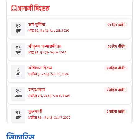
आगामी बिदाहरु
जनै पूर्णिमा
१९ दिन बाँकी
१२
-
भाद्र १२, २०८३
Aug 28, 2026
शुक्र
श्रीकृष्ण जन्माष्टमी व्रत
२६ दिन बाँकी
१९
-
भाद्र १९, २०८३
Sep 4, 2026
शुक्र
संविधान दिवस
१ महिना बाँकी
३
-
असोज ३, २०८३
Sep 19, 2026
शनि
घटस्थापना
२ महिना बाँकी
२५
-
असोज २५, २०८३
Oct 11, 2026
आइत
फूलपाती
२ महिना बाँकी
३१
-
असोज ३१ , २०८३
Oct 17, 2026
शनि
कार्तिक सङ्क्रान्ति
२ महिना बाँकी
१
सिफारिस