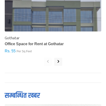
Gothatar
S
Office Space for Rent at Gothatar
H
Rs. 55
R
Per Sq.Feet
‹
›
सम्बन्धित खबर