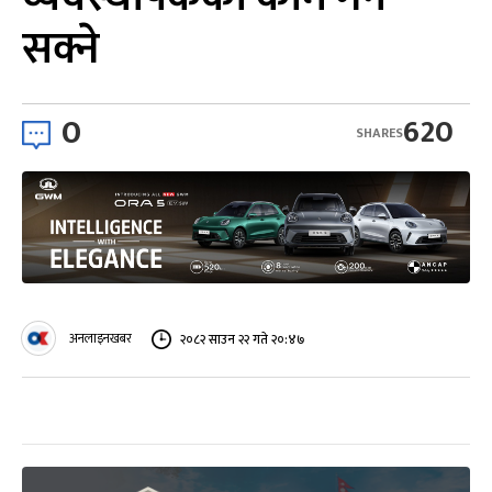
सक्ने
0
620
SHARES
अनलाइनखबर
२०८२ साउन २२ गते २०:४७