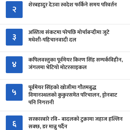
शेरबहादुर देउवा स्वदेश फर्किने समय परिवर्तन
२
अस्तित्व संकटमा परेपछि मोर्चाबन्दीमा जुटे
३
मधेशी-पहिचानवादी दल
कपिलवस्तुका पूर्वमेयर किरण सिंह सम्पर्कविहीन,
४
जंगलमा भेटियो मोटरसाइकल
पूर्वमेयर सिंहको खोजीमा गौतमबुद्ध
५
विमानस्थलको कुकुरसमेत परिचालन, ड्रोनबाट
पनि निगरानी
सरकारबारे रवि– बादलको टुक्रामा जहाज हल्लिन
६
सक्छ, डर मान्नु पर्दैन