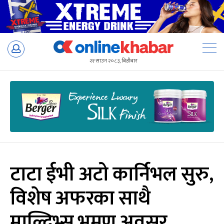
Skip
to
२१ साउन २०८३, बिहीबार
content
टाटा ईभी अटो कार्निभल सुरु,
विशेष अफरका साथै
माल्दिभ्स भ्रमण अवसर