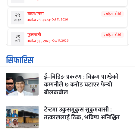
घटस्थापना
२ महिना बाँकी
२५
-
असोज २५, २०८३
Oct 11, 2026
आइत
फूलपाती
२ महिना बाँकी
३१
-
असोज ३१ , २०८३
Oct 17, 2026
शनि
कार्तिक सङ्क्रान्ति
२ महिना बाँकी
१
सिफारिस
-
कार्तिक १, २०८३
Oct 18, 2026
आइत
ई–बिडिङ प्रकरण : विक्रम पाण्डेको
महानवमी
२ महिना बाँकी
३
-
कम्पनीले ७ करोड घटाएर फेर्‍यो
कार्तिक ३, २०८३
Oct 20, 2026
मंगल
बोलकबोल
विजयादशमी
२ महिना बाँकी
४
-
कार्तिक ४, २०८३
Oct 21, 2026
बुध
टेन्टमा उकुसमुकुस सुकुमवासी :
तत्काललाई ठिक, भविष्य अनिश्चित
पापा‌ङ्कुशा एकादशी व्रत
२ महिना बाँकी
५
-
कार्तिक ५, २०८३
Oct 22, 2026
बिहि