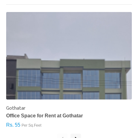
Gothatar
S
Office Space for Rent at Gothatar
H
Rs. 55
R
Per Sq.Feet