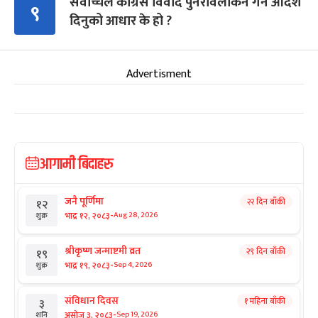
सर्वोच्चले कांग्रेस विवाद पुनरावलोकन गर्न आदेश
९
दिनुको आधार के हो ?
Advertisment
आगामी बिदाहरु
जनै पूर्णिमा
२२ दिन बाँकी
१२
-
भाद्र १२, २०८३
Aug 28, 2026
शुक्र
श्रीकृष्ण जन्माष्टमी व्रत
२९ दिन बाँकी
१९
-
भाद्र १९, २०८३
Sep 4, 2026
शुक्र
संविधान दिवस
१ महिना बाँकी
३
-
असोज ३, २०८३
Sep 19, 2026
शनि