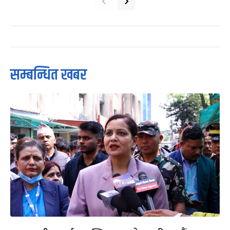
‹
›
सम्बन्धित खबर