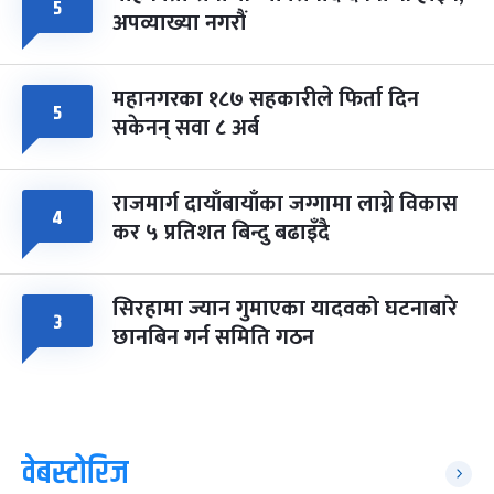
५
अपव्याख्या नगरौं
महानगरका १८७ सहकारीले फिर्ता दिन
५
सकेनन् सवा ८ अर्ब
राजमार्ग दायाँबायाँका जग्गामा लाग्ने विकास
४
कर ५ प्रतिशत बिन्दु बढाइँदै
सिरहामा ज्यान गुमाएका यादवको घटनाबारे
३
छानबिन गर्न समिति गठन
वेबस्टोरिज