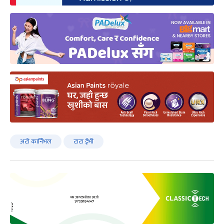
अटो कार्निभल
टाटा ईभी