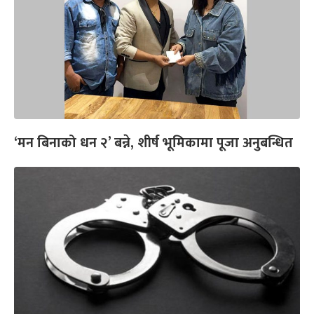
‘मन बिनाको धन २’ बन्ने, शीर्ष भूमिकामा पूजा अनुबन्धित