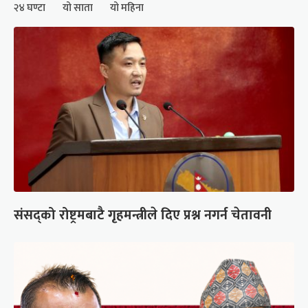
२४ घण्टा
यो साता
यो महिना
संसद्को रोष्ट्रमबाटै गृहमन्त्रीले दिए प्रश्न नगर्न चेतावनी