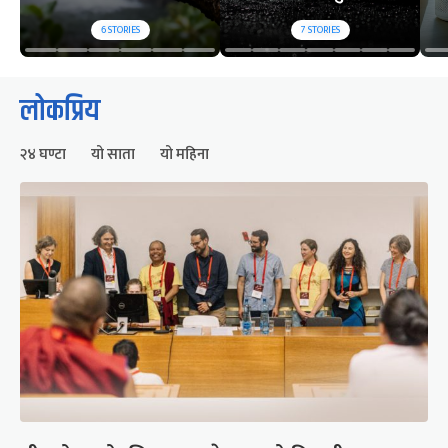
6
STORIES
7
STORIES
लोकप्रिय
२४ घण्टा
यो साता
यो महिना