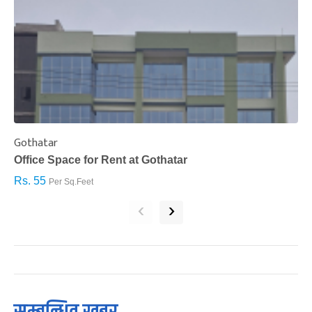
Gothatar
S
Office Space for Rent at Gothatar
H
Rs. 55
R
Per Sq.Feet
‹
›