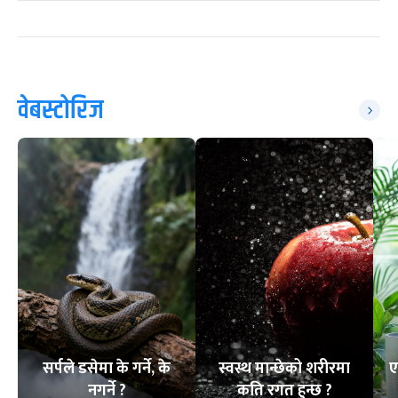
वेबस्टोरिज
सर्पले डसेमा के गर्ने, के
स्वस्थ मान्छेको शरीरमा
ए
नगर्ने ?
कति रगत हुन्छ ?