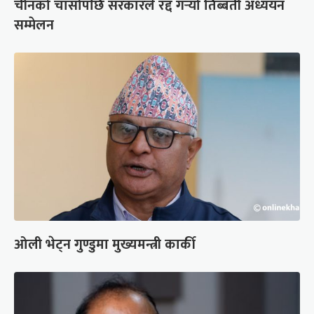
चीनको चासोपछि सरकारले रद्द गर्‍यो तिब्बती अध्ययन
सम्मेलन
ओली भेट्न गुण्डुमा मुख्यमन्त्री कार्की