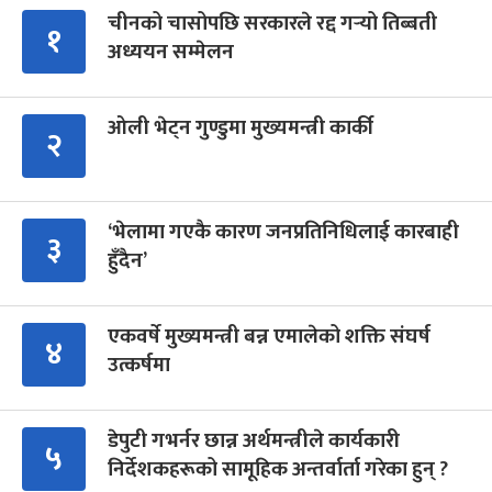
चीनको चासोपछि सरकारले रद्द गर्‍यो तिब्बती
१
अध्ययन सम्मेलन
ओली भेट्न गुण्डुमा मुख्यमन्त्री कार्की
२
‘भेलामा गएकै कारण जनप्रतिनिधिलाई कारबाही
३
हुँदैन’
एकवर्षे मुख्यमन्त्री बन्न एमालेको शक्ति संघर्ष
४
उत्कर्षमा
डेपुटी गभर्नर छान्न अर्थमन्त्रीले कार्यकारी
५
निर्देशकहरूको सामूहिक अन्तर्वार्ता गरेका हुन् ?