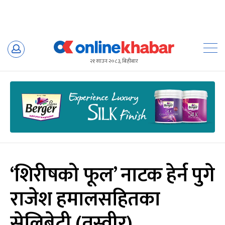
Skip
to
२१ साउन २०८३, बिहीबार
content
‘शिरीषको फूल’ नाटक हेर्न पुगे
राजेश हमालसहितका
सेलिब्रेटी (तस्वीर)