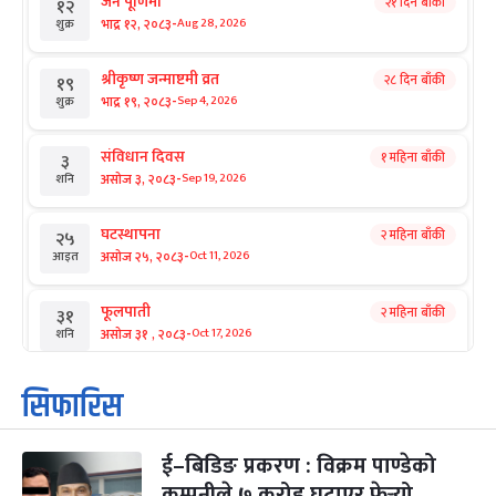
जनै पूर्णिमा
२१ दिन बाँकी
१२
-
भाद्र १२, २०८३
Aug 28, 2026
शुक्र
श्रीकृष्ण जन्माष्टमी व्रत
२८ दिन बाँकी
१९
-
भाद्र १९, २०८३
Sep 4, 2026
शुक्र
संविधान दिवस
१ महिना बाँकी
३
-
असोज ३, २०८३
Sep 19, 2026
शनि
घटस्थापना
२ महिना बाँकी
२५
-
असोज २५, २०८३
Oct 11, 2026
आइत
फूलपाती
२ महिना बाँकी
३१
-
असोज ३१ , २०८३
Oct 17, 2026
शनि
कार्तिक सङ्क्रान्ति
२ महिना बाँकी
१
सिफारिस
-
कार्तिक १, २०८३
Oct 18, 2026
आइत
ई–बिडिङ प्रकरण : विक्रम पाण्डेको
महानवमी
२ महिना बाँकी
३
-
कम्पनीले ७ करोड घटाएर फेर्‍यो
कार्तिक ३, २०८३
Oct 20, 2026
मंगल