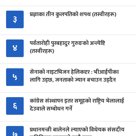
प्रज्ञाका तीन कुलपतिको शपथ (तस्वीरहरू)
३
पर्वतारोही पुरबहादुर गुरुङको अन्त्येष्टि
४
(तस्वीरहरू)
सेनाको नाइटभिजन हेलिकप्टर : भीआईपीका
५
लागि उड्छ, जनताको ज्यान बचाउन उड्दैन
कांग्रेस संस्थापन इतर समूहको राष्ट्रिय भेलालाई
६
देउवाले सम्बोधन गर्ने
प्रधानमन्त्री बालेनले ल्याएको विधेयक संसदीय
७