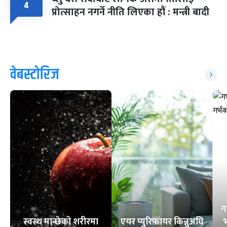
४
प्रोत्साहन नगर्ने नीति लिएका हौं : मन्त्री बादी
वेबस्टोरिज
ग
स्वस्थ मान्छेको शरीरमा
एयर प्युरिफायर किन्नुअघि
भ