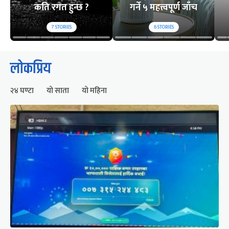
कति रगत हुन्छ ?
गर्ने ५ महत्त्वपूर्ण जाँच
7
STORIES
6
STORIES
लोकप्रिय
२४ घण्टा
यो साता
यो महिना