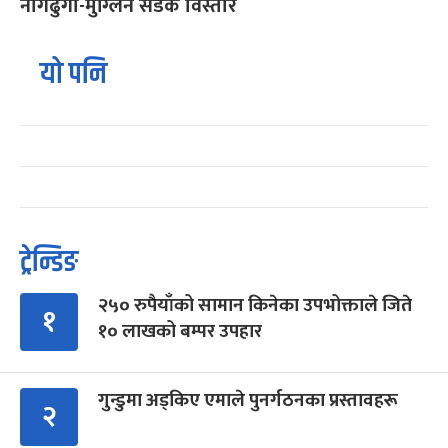
नागढुंगा-मुग्लिन सडक विस्तार
यो पनि
ट्रेन्डिङ
२५० रुपैयाँको सामान किनेका उपभोक्ताले जिते
१
१० लाखको बम्पर उपहार
गुन्डुमा अड्किए एमाले पुनर्गठनका प्रस्तावहरू
२