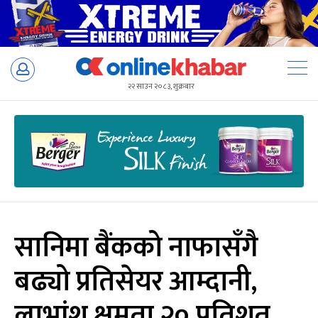
Skip
to
२२ साउन २०८३, शुक्रबार
content
सानिमा बैंकको नाफासँगै
बढ्यो प्रतिसेयर आम्दानी,
लाभांश क्षमता २० प्रतिशत