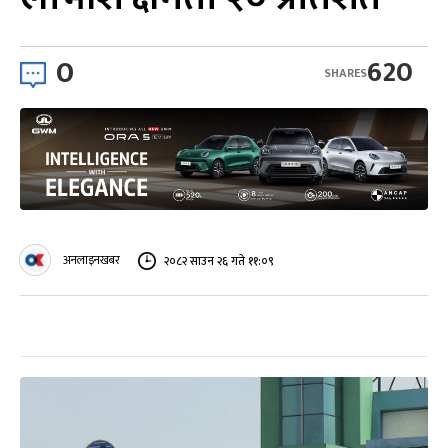
0
620
SHARES
अनलाइनखबर
२०८२ साउन २६ गते ११:०९