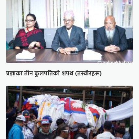
प्रज्ञाका तीन कुलपतिको शपथ (तस्वीरहरू)