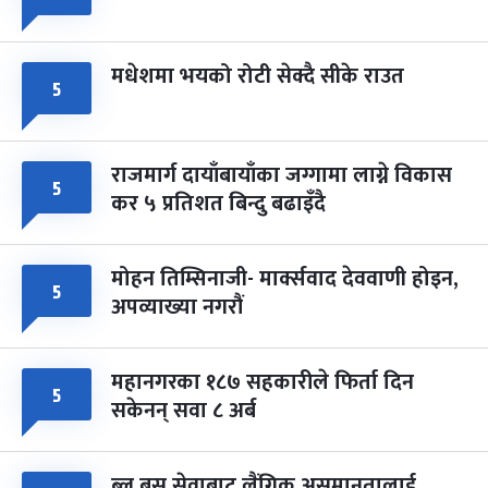
मधेशमा भयको रोटी सेक्दै सीके राउत
५
राजमार्ग दायाँबायाँका जग्गामा लाग्ने विकास
५
कर ५ प्रतिशत बिन्दु बढाइँदै
मोहन तिम्सिनाजी- मार्क्सवाद देववाणी होइन,
५
अपव्याख्या नगरौं
महानगरका १८७ सहकारीले फिर्ता दिन
५
सकेनन् सवा ८ अर्ब
ब्लु बस सेवाबाट लैंगिक असमानतालाई