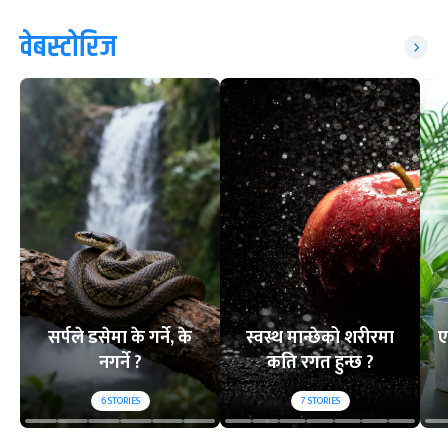
वेबस्टोरिज
सर्पले डसेमा के गर्ने, के
स्वस्थ मान्छेको शरीरमा
ए
नगर्ने ?
कति रगत हुन्छ ?
6
STORIES
7
STORIES