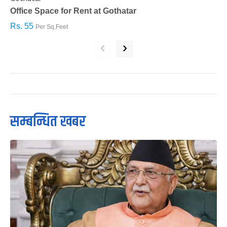
Office Space for Rent at Gothatar
H
Rs. 55
R
Per Sq.Feet
‹
›
सम्बन्धित खबर