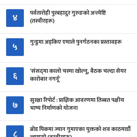
पर्वतारोही पुरबहादुर गुरुङको अन्त्येष्टि
४
(तस्वीरहरू)
गुन्डुमा अड्किए एमाले पुनर्गठनका प्रस्तावहरू
५
‘संसद्‍मा कालो चस्मा खोल्नू, बैठक चल्दा सेयर
६
कारोबार नगर्नू’
सुरक्षा रिपोर्ट : प्राज्ञिक आवरणमा तिब्बत पक्षीय
७
भाष्य निर्माणको योजना
ब्रोड पिकमा ज्यान गुमाएका युक्तको शव काठमाडौं
८