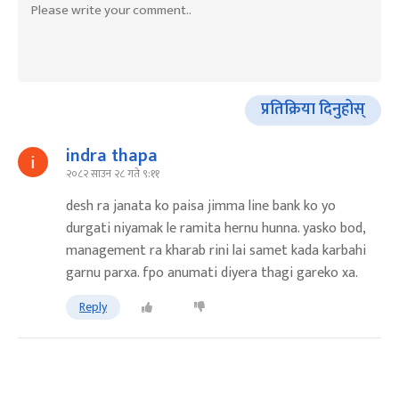
प्रतिक्रिया दिनुहोस्
indra thapa
२०८२ साउन २८ गते ९:११
desh ra janata ko paisa jimma line bank ko yo
durgati niyamak le ramita hernu hunna. yasko bod,
management ra kharab rini lai samet kada karbahi
garnu parxa. fpo anumati diyera thagi gareko xa.
Reply