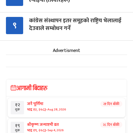
ल्याइयो (तस्वीरहरू)
कांग्रेस संस्थापन इतर समूहको राष्ट्रिय भेलालाई
९
देउवाले सम्बोधन गर्ने
Advertisment
आगामी बिदाहरु
जनै पूर्णिमा
२१ दिन बाँकी
१२
-
भाद्र १२, २०८३
Aug 28, 2026
शुक्र
श्रीकृष्ण जन्माष्टमी व्रत
२८ दिन बाँकी
१९
-
भाद्र १९, २०८३
Sep 4, 2026
शुक्र