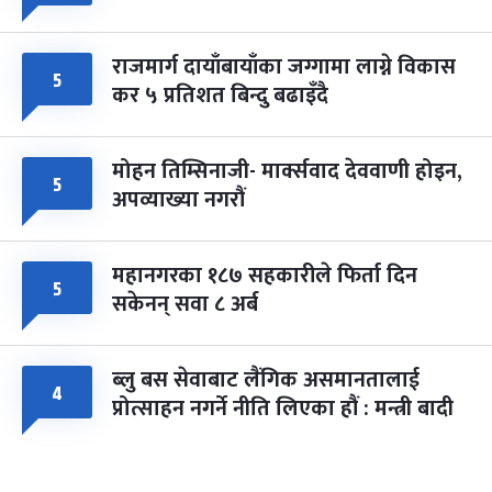
राजमार्ग दायाँबायाँका जग्गामा लाग्ने विकास
५
कर ५ प्रतिशत बिन्दु बढाइँदै
मोहन तिम्सिनाजी- मार्क्सवाद देववाणी होइन,
५
अपव्याख्या नगरौं
महानगरका १८७ सहकारीले फिर्ता दिन
५
सकेनन् सवा ८ अर्ब
ब्लु बस सेवाबाट लैंगिक असमानतालाई
४
प्रोत्साहन नगर्ने नीति लिएका हौं : मन्त्री बादी