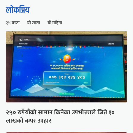
लोकप्रिय
२४ घण्टा
यो साता
यो महिना
२५० रुपैयाँको सामान किनेका उपभोक्ताले जिते १०
लाखको बम्पर उपहार