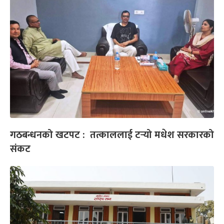
गठबन्धनको खटपट : तत्काललाई टर्‍यो मधेश सरकारको
संकट