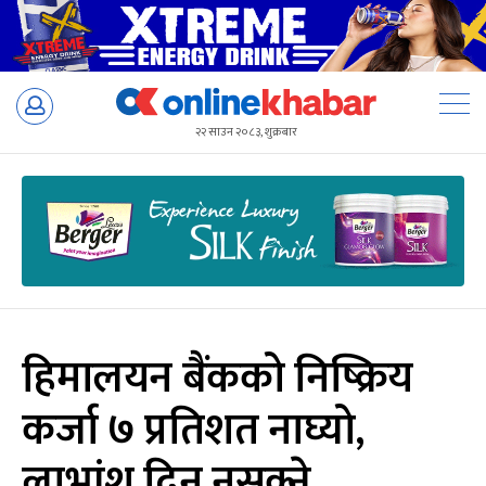
Skip
to
२२ साउन २०८३, शुक्रबार
content
हिमालयन बैंकको निष्क्रिय
कर्जा ७ प्रतिशत नाघ्यो,
लाभांश दिन नसक्ने