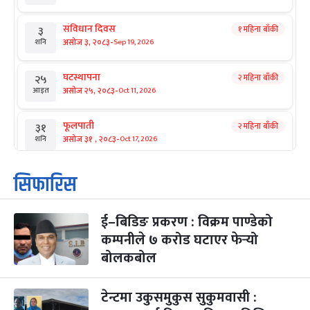
संविधान दिवस
१ महिना बाँकी
३
-
असोज ३, २०८३
Sep 19, 2026
शनि
घटस्थापना
२ महिना बाँकी
२५
-
असोज २५, २०८३
Oct 11, 2026
आइत
फूलपाती
२ महिना बाँकी
३१
-
असोज ३१ , २०८३
Oct 17, 2026
शनि
कार्तिक सङ्क्रान्ति
२ महिना बाँकी
१
सिफारिस
-
कार्तिक १, २०८३
Oct 18, 2026
आइत
ई–बिडिङ प्रकरण : विक्रम पाण्डेको
महानवमी
२ महिना बाँकी
३
-
कम्पनीले ७ करोड घटाएर फेर्‍यो
कार्तिक ३, २०८३
Oct 20, 2026
मंगल
बोलकबोल
विजयादशमी
२ महिना बाँकी
४
-
कार्तिक ४, २०८३
Oct 21, 2026
बुध
टेन्टमा उकुसमुकुस सुकुमवासी :