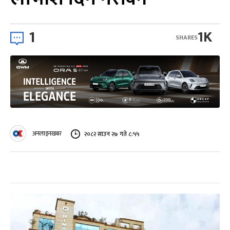
1
1K
SHARES
अनलाइनखबर
२०८२ साउन २७ गते ८:५५