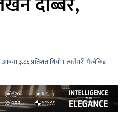
पलेखन दोब्बर,
आवमा ३.८६ प्रतिशत थियो । त्यसैगरी गैरबैंकिङ