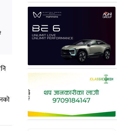
ै
पनि
ानको