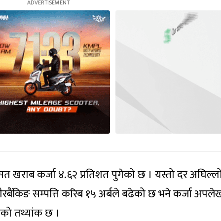
त खराब कर्जा ४.६२ प्रतिशत पुगेको छ । यस्तो दर अघिल्ल
ैरबैंकिङ सम्पत्ति करिब १५ अर्बले बढेको छ भने कर्जा अपल
ैंकको तथ्यांक छ ।