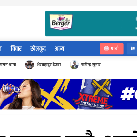
न
विचार
खेलकुद
अन्य
पात्रो
गगन थापा
शेरबहादुर देउवा
खगेन्द्र सुनार