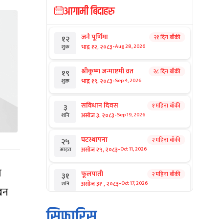
आगामी बिदाहरु
जनै पूर्णिमा
२१ दिन बाँकी
१२
-
भाद्र १२, २०८३
Aug 28, 2026
शुक्र
श्रीकृष्ण जन्माष्टमी व्रत
२८ दिन बाँकी
१९
-
भाद्र १९, २०८३
Sep 4, 2026
शुक्र
संविधान दिवस
१ महिना बाँकी
३
-
असोज ३, २०८३
Sep 19, 2026
शनि
घटस्थापना
२ महिना बाँकी
२५
-
असोज २५, २०८३
Oct 11, 2026
आइत
ो
फूलपाती
२ महिना बाँकी
३१
-
असोज ३१ , २०८३
Oct 17, 2026
शनि
ेखन
कार्तिक सङ्क्रान्ति
२ महिना बाँकी
१
सिफारिस
-
कार्तिक १, २०८३
Oct 18, 2026
आइत