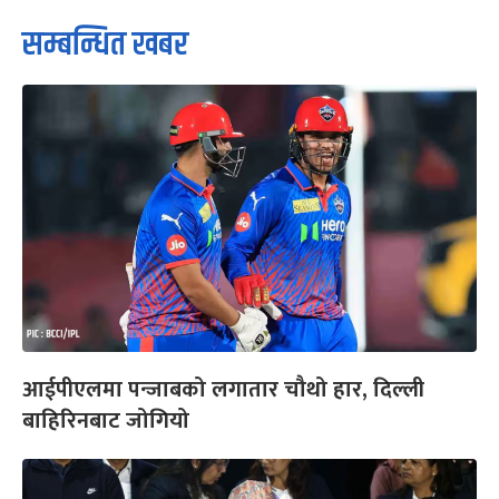
सम्बन्धित खबर
आईपीएलमा पन्जाबको लगातार चौथो हार, दिल्ली
बाहिरिनबाट जोगियो