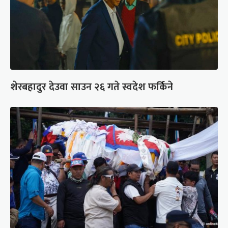
शेरबहादुर देउवा साउन २६ गते स्वदेश फर्किने