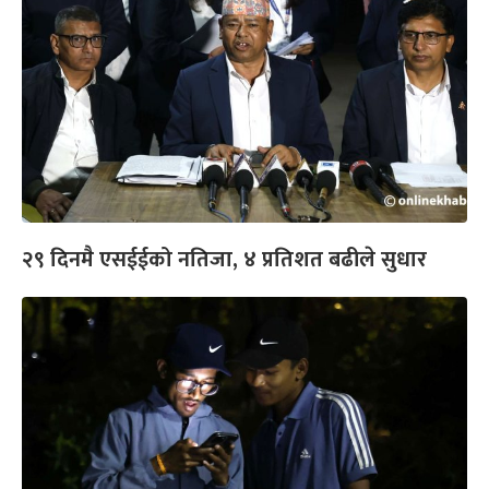
२९ दिनमै एसईईको नतिजा, ४ प्रतिशत बढीले सुधार