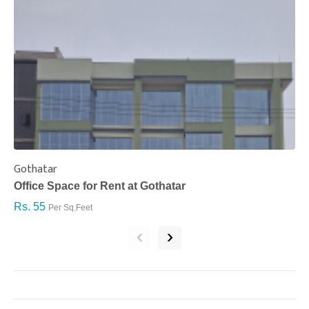
Gothatar
S
Office Space for Rent at Gothatar
H
Rs. 55
R
Per Sq.Feet
‹
›