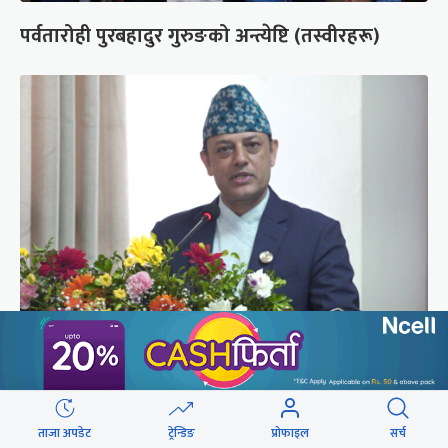
पर्वतारोही पुरबहादुर गुरुङको अन्त्येष्टि (तस्वीरहरू)
‘संसद्‍मा कालो चस्मा खोल्नू, बैठक चल्दा सेयर कारोबार
नगर्नू’
ताजा अपडेट
ट्रेन्डिङ
प्रोफाइल
सर्च