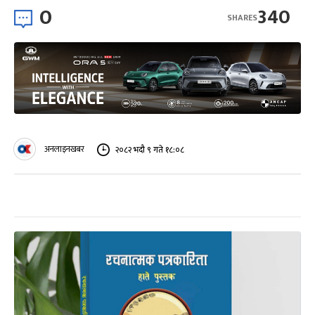
0
340
SHARES
अनलाइनखबर
२०८२ भदौ ९ गते १८:०८