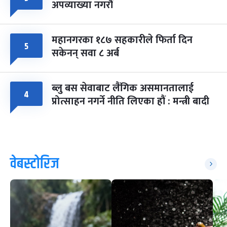
अपव्याख्या नगरौं
महानगरका १८७ सहकारीले फिर्ता दिन
५
सकेनन् सवा ८ अर्ब
ब्लु बस सेवाबाट लैंगिक असमानतालाई
४
प्रोत्साहन नगर्ने नीति लिएका हौं : मन्त्री बादी
वेबस्टोरिज