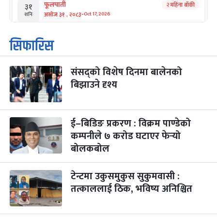
फूलपाती
२ महिना बाँकी
३१
-
असोज ३१ , २०८३
Oct 17, 2026
शनि
कार्तिक सङ्क्रान्ति
२ महिना बाँकी
१
सिफारिस
-
कार्तिक १, २०८३
Oct 18, 2026
आइत
संसद्को विशेष दिनमा बालेनको
महानवमी
२ महिना बाँकी
३
-
बिझाउने दृश्य
कार्तिक ३, २०८३
Oct 20, 2026
मंगल
विजयादशमी
२ महिना बाँकी
४
-
कार्तिक ४, २०८३
Oct 21, 2026
बुध
ई–बिडिङ प्रकरण : विक्रम पाण्डेको
कम्पनीले ७ करोड घटाएर फेर्‍यो
पापा‌ङ्कुशा एकादशी व्रत
२ महिना बाँकी
५
बोलकबोल
-
कार्तिक ५, २०८३
Oct 22, 2026
बिहि
टेन्टमा उकुसमुकुस सुकुमवासी :
कुकुर तिहार
३ महिना बाँकी
२२
-
कार्तिक २२, २०८३
Nov 8, 2026
आइत
तत्काललाई ठिक, भविष्य अनिश्चित
गाई पूजा
३ महिना बाँकी
२३