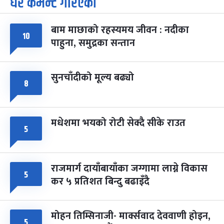
धेरै कमेन्ट गरिएका
७
-
चैत्र ७, २०८३
Mar 21, 2027
आइत
बाम माछाको रहस्यमय जीवन : नदीका
फागुपूर्णिमा
७ महिना बाँकी
८
१०
पाहुना, समुद्रका सन्तान
-
चैत्र ८, २०८३
Mar 22, 2027
सोम
सुनचाँदीको मूल्य बढ्यो
८
मधेशमा भयको रोटी सेक्दै सीके राउत
५
राजमार्ग दायाँबायाँका जग्गामा लाग्ने विकास
५
कर ५ प्रतिशत बिन्दु बढाइँदै
मोहन तिम्सिनाजी- मार्क्सवाद देववाणी होइन,
५