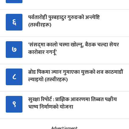
पर्वतारोही पुरबहादुर गुरुङको अन्त्येष्टि
६
(तस्वीरहरू)
‘संसद्‍मा कालो चस्मा खोल्नू, बैठक चल्दा सेयर
७
कारोबार नगर्नू’
ब्रोड पिकमा ज्यान गुमाएका युक्तको शव काठमाडौं
८
ल्याइयो (तस्वीरहरू)
सुरक्षा रिपोर्ट : प्राज्ञिक आवरणमा तिब्बत पक्षीय
९
भाष्य निर्माणको योजना
Advertisment