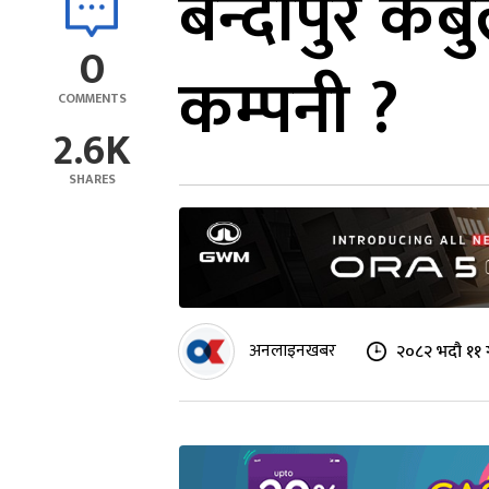
बन्दीपुर क
0
कम्पनी ?
COMMENTS
2.6K
SHARES
अनलाइनखबर
२०८२ भदौ ११ 