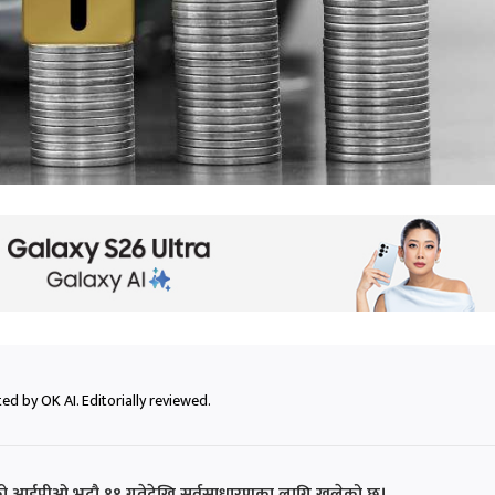
ed by OK AI. Editorially reviewed.
ेडको आईपीओ भदौ ११ गतेदेखि सर्वसाधारणका लागि खुलेको छ।