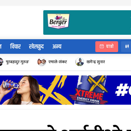
न
विचार
खेलकुद
अन्य
पात्रो
पुरबहादुर गुरुङ
एमाले-संकट
खगेन्द्र सुनार