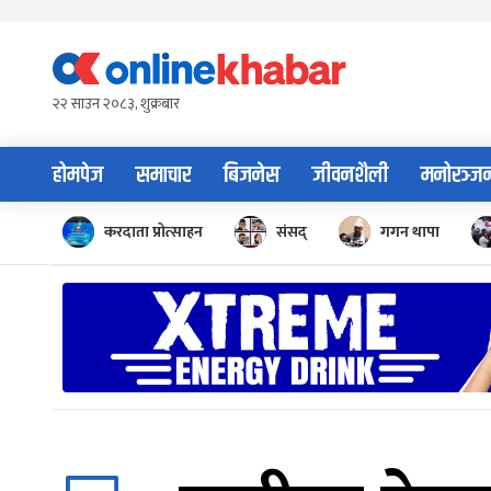
Skip
to
content
२२ साउन २०८३, शुक्रबार
होमपेज
समाचार
बिजनेस
जीवनशैली
मनोरञ्ज
करदाता प्रोत्साहन
संसद्
गगन थापा