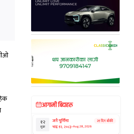
ईपीओ
हिक
आगामी बिदाहरु
ि
जनै पूर्णिमा
२१ दिन बाँकी
१२
-
भाद्र १२, २०८३
Aug 28, 2026
शुक्र