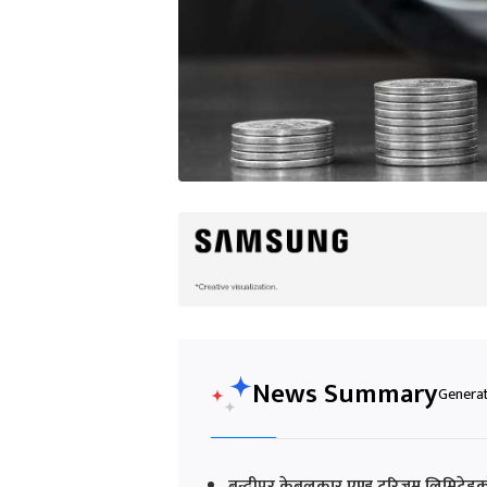
News Summary
Generat
बन्दीपुर केबुलकार एण्ड टुरिजम लिमिट