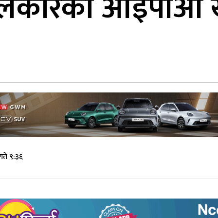
ेबुलकारको आईपीओ ख
गते ९:३६