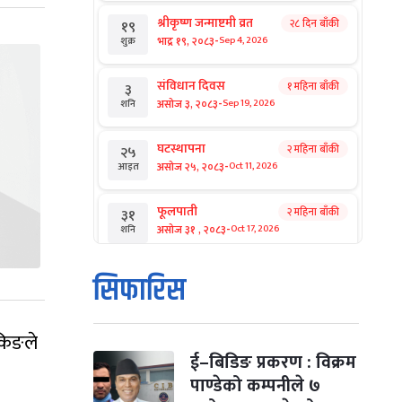
श्रीकृष्ण जन्माष्टमी व्रत
२८ दिन बाँकी
१९
-
भाद्र १९, २०८३
Sep 4, 2026
शुक्र
संविधान दिवस
१ महिना बाँकी
३
-
असोज ३, २०८३
Sep 19, 2026
शनि
घटस्थापना
२ महिना बाँकी
२५
-
असोज २५, २०८३
Oct 11, 2026
आइत
फूलपाती
२ महिना बाँकी
३१
-
असोज ३१ , २०८३
Oct 17, 2026
शनि
कार्तिक सङ्क्रान्ति
२ महिना बाँकी
१
सिफारिस
-
कार्तिक १, २०८३
Oct 18, 2026
आइत
ंकिङले
महानवमी
२ महिना बाँकी
३
-
कार्तिक ३, २०८३
Oct 20, 2026
मंगल
ई–बिडिङ प्रकरण : विक्रम
पाण्डेको कम्पनीले ७
विजयादशमी
२ महिना बाँकी