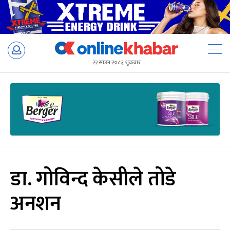
Skip
to
२२ साउन २०८३, शुक्रबार
content
डा. गोविन्द केसीले तोडे
अनशन