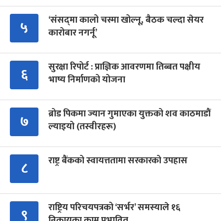
‘संसद्‍मा कालो चस्मा खोल्नू, बैठक चल्दा सेयर
५
कारोबार नगर्नू’
सुरक्षा रिपोर्ट : प्राज्ञिक आवरणमा तिब्बत पक्षीय
६
भाष्य निर्माणको योजना
ब्रोड पिकमा ज्यान गुमाएका युक्तको शव काठमाडौं
७
ल्याइयो (तस्वीरहरू)
राष्ट्र बैंकको स्वायत्ततामा सरकारको उपहास
८
राष्ट्रिय परिचयपत्रको ‘सर्भर’ समस्याले १६
९
निकायका काम प्रभावित