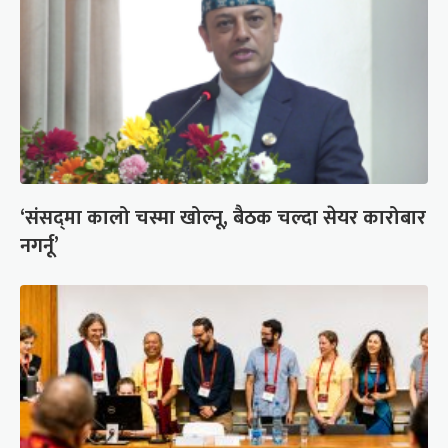
‘संसद्‍मा कालो चस्मा खोल्नू, बैठक चल्दा सेयर कारोबार
नगर्नू’