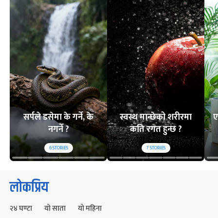
सर्पले डसेमा के गर्ने, के
स्वस्थ मान्छेको शरीरमा
ए
नगर्ने ?
कति रगत हुन्छ ?
6
STORIES
7
STORIES
लोकप्रिय
२४ घण्टा
यो साता
यो महिना