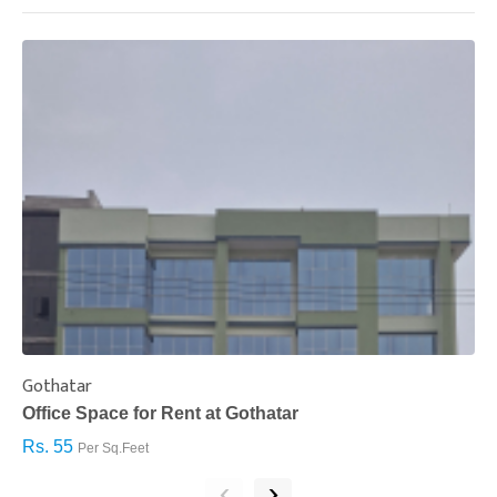
Gothatar
S
Office Space for Rent at Gothatar
H
Rs. 55
R
Per Sq.Feet
‹
›