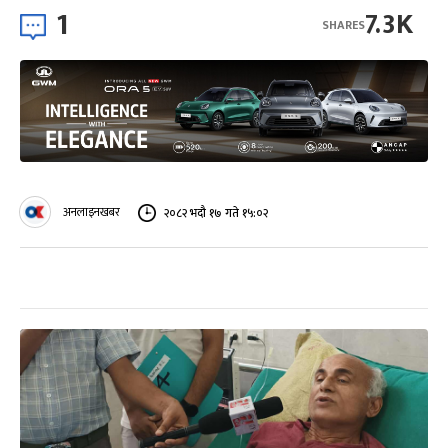
1
7.3K
SHARES
अनलाइनखबर
२०८२ भदौ १७ गते १५:०२