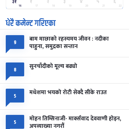
ग्याल्पो ल्होसार
७ महिना बाँकी
२५
३१
१
२
३
४
५
६
-
फाल्गुन २५, २०८३
Mar 9, 2027
मंगल
16
17
18
19
20
21
22
धेरै कमेन्ट गरिएका
पूर्णिमा व्रत
७ महिना बाँकी
७
-
चैत्र ७, २०८३
Mar 21, 2027
आइत
बाम माछाको रहस्यमय जीवन : नदीका
फागुपूर्णिमा
७ महिना बाँकी
८
९
पाहुना, समुद्रका सन्तान
-
चैत्र ८, २०८३
Mar 22, 2027
सोम
सुनचाँदीको मूल्य बढ्यो
८
मधेशमा भयको रोटी सेक्दै सीके राउत
५
मोहन तिम्सिनाजी- मार्क्सवाद देववाणी होइन,
५
अपव्याख्या नगरौं