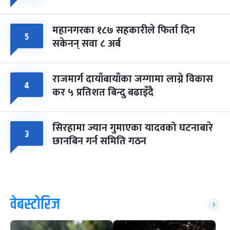
महानगरका १८७ सहकारीले फिर्ता दिन
५
सकेनन् सवा ८ अर्ब
राजमार्ग दायाँबायाँका जग्गामा लाग्ने विकास
४
कर ५ प्रतिशत बिन्दु बढाइँदै
सिरहामा ज्यान गुमाएका यादवको घटनाबारे
३
छानबिन गर्न समिति गठन
वेबस्टोरिज