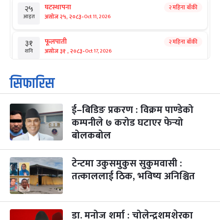
घटस्थापना
२ महिना बाँकी
२५
-
असोज २५, २०८३
Oct 11, 2026
आइत
फूलपाती
२ महिना बाँकी
३१
-
असोज ३१ , २०८३
Oct 17, 2026
शनि
कार्तिक सङ्क्रान्ति
२ महिना बाँकी
१
सिफारिस
-
कार्तिक १, २०८३
Oct 18, 2026
आइत
ई–बिडिङ प्रकरण : विक्रम पाण्डेको
महानवमी
२ महिना बाँकी
३
-
कम्पनीले ७ करोड घटाएर फेर्‍यो
कार्तिक ३, २०८३
Oct 20, 2026
मंगल
बोलकबोल
विजयादशमी
२ महिना बाँकी
४
-
कार्तिक ४, २०८३
Oct 21, 2026
बुध
टेन्टमा उकुसमुकुस सुकुमवासी :
तत्काललाई ठिक, भविष्य अनिश्चित
पापा‌ङ्कुशा एकादशी व्रत
२ महिना बाँकी
५
-
कार्तिक ५, २०८३
Oct 22, 2026
बिहि
डा. मनोज शर्मा : चोलेन्द्रशमशेरका
कुकुर तिहार
३ महिना बाँकी
२२