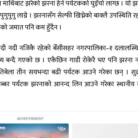
दा माथिबाट झरेको झरना हेर्न पर्यटकको घुइँचो लाग्छ । यो 
पुगु लाग्ने । झरनासँग सेल्फी खिच्नेको बाक्लै उपस्थिति र
ेको जमात पनि कम हुँदैन ।
याङ्दी नदी नजिकै रहेको बेँसीसहर नगरपालिका–१ दलालस्थ
्य बन्दै गएको छ । एकैछिन गाडी रोकेरै भए पनि झरना
यतिबेला तीन सयभन्दा बढी पर्यटक आउने गरेका छन् । शुक्
्बर पर्यटक झरनाको आनन्द लिन आउने गरेका स्थानीय 