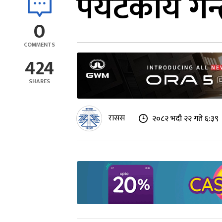
पर्यटकीय गन्
0
COMMENTS
424
SHARES
रासस
२०८२ भदौ २२ गते ६:३९