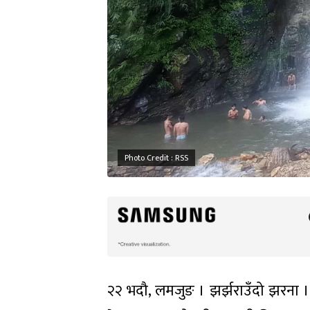
Photo Credit : RSS
२२ भदौ, लमजुङ । झर्झराउँदो झरना ।