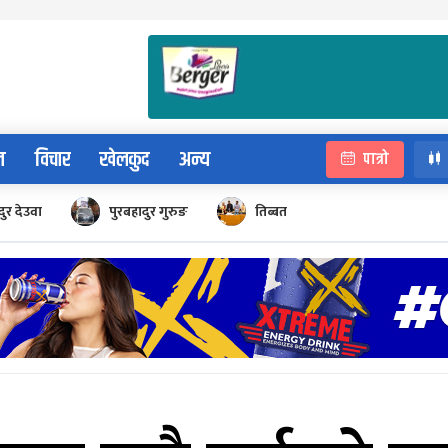
न
विचार
खेलकुद
अन्य
पात्रो
ुर देउवा
पुरबहादुर गुरुङ
तिब्बत