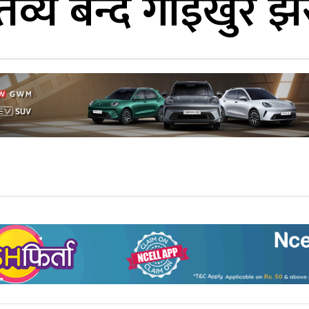
तव्य बन्दै गाईखुरे झ