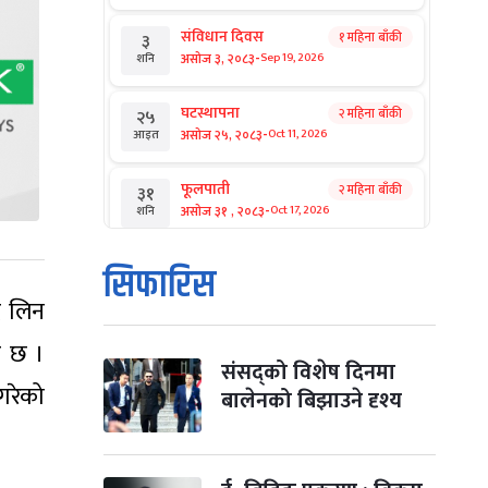
संविधान दिवस
१ महिना बाँकी
३
-
असोज ३, २०८३
Sep 19, 2026
शनि
घटस्थापना
२ महिना बाँकी
२५
-
असोज २५, २०८३
Oct 11, 2026
आइत
फूलपाती
२ महिना बाँकी
३१
-
असोज ३१ , २०८३
Oct 17, 2026
शनि
कार्तिक सङ्क्रान्ति
२ महिना बाँकी
१
सिफारिस
-
कार्तिक १, २०८३
Oct 18, 2026
आइत
द लिन
महानवमी
२ महिना बाँकी
३
इ छ ।
-
कार्तिक ३, २०८३
Oct 20, 2026
मंगल
संसद्को विशेष दिनमा
 गरेको
बालेनको बिझाउने दृश्य
विजयादशमी
२ महिना बाँकी
४
-
कार्तिक ४, २०८३
Oct 21, 2026
बुध