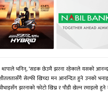
 थापाले भनिन्, ‘सडक छेउमै झरना रहेकाले यसको आनन्
को शीतलतासँगै सेल्फी खिच्दा मन आनन्दित हुने उनको भना
े साथीभाइसँग झरनाको फोटो खिच्न र पौडी खेल्न रमाइलो हुने