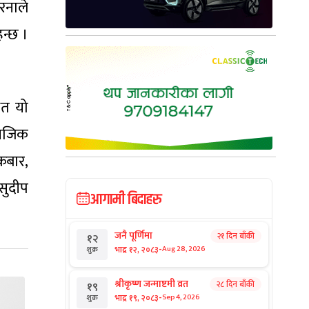
झरनाले
हन्छ ।
ित यो
 नजिक
रबार,
सुदीप
आगामी बिदाहरु
जनै पूर्णिमा
२१ दिन बाँकी
१२
-
भाद्र १२, २०८३
Aug 28, 2026
शुक्र
श्रीकृष्ण जन्माष्टमी व्रत
२८ दिन बाँकी
१९
-
भाद्र १९, २०८३
Sep 4, 2026
शुक्र