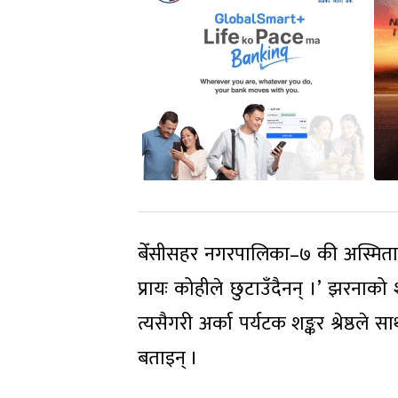
बेँसीसहर नगरपालिका–७ की अस्मिता
प्रायः कोहीले छुटाउँदैनन् ।’ झरना
त्यसैगरी अर्का पर्यटक शङ्कर श्रेष्ठल
बताइन् ।