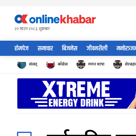
Skip
to
content
२२ साउन २०८३, शुक्रबार
होमपेज
समाचार
बिजनेस
जीवनशैली
मनोरञ्ज
संसद्
काँग्रेस
गगन थापा
शेरबहाद