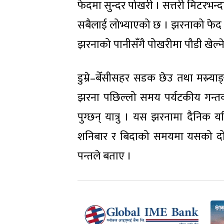
फेदमा सुन्दर पोखरी । सत्तरी मिटरभन्
सबैलाई लोभ्याएको छ । झरनाको फेद पुगु
झरनाको पानीसँगै पोखरीमा पौडी खेल्न
डुम्रे–बेँसीसहर सडक छेउ तथा मस्र्
झरना पछिल्लो समय पर्यटकीय गन्तव
पुग्छन् यात्रु । यस झरनामा दैनिक 
शनिबार र बिदाको समयमा यसको दोब
पन्तले बताए ।