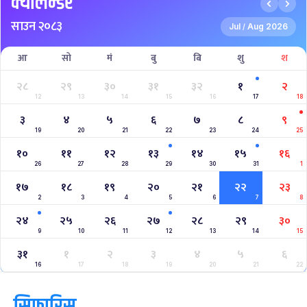
क्यालेन्डर
साउन २०८३
Jul
Aug 2026
/
आ
सो
मं
बु
बि
शु
श
२८
२९
३०
३१
३२
१
२
12
13
14
15
16
17
18
३
४
५
६
७
८
९
19
20
21
22
23
24
25
१०
११
१२
१३
१४
१५
१६
26
27
28
29
30
31
1
१७
१८
१९
२०
२१
२२
२३
2
3
4
5
6
7
8
२४
२५
२६
२७
२८
२९
३०
9
10
11
12
13
14
15
३१
१
२
३
४
५
६
16
17
18
19
20
21
22
सिफारिस