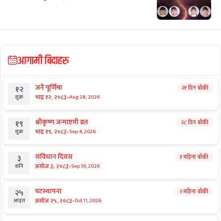
आगामी बिदाहरु
जनै पूर्णिमा
२१ दिन बाँकी
१२
-
भाद्र १२, २०८३
Aug 28, 2026
शुक्र
श्रीकृष्ण जन्माष्टमी व्रत
२८ दिन बाँकी
१९
-
भाद्र १९, २०८३
Sep 4, 2026
शुक्र
संविधान दिवस
१ महिना बाँकी
३
-
असोज ३, २०८३
Sep 19, 2026
शनि
घटस्थापना
२ महिना बाँकी
२५
-
असोज २५, २०८३
Oct 11, 2026
आइत