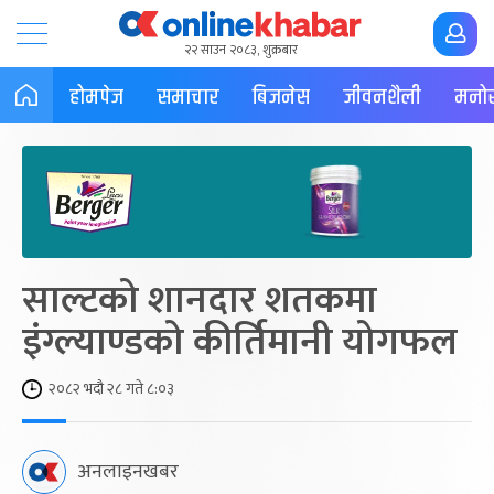
२२ साउन २०८३, शुक्रबार
होमपेज
समाचार
बिजनेस
जीवनशैली
मनोर
साल्टको शानदार शतकमा
इंग्ल्याण्डको कीर्तिमानी योगफल
२०८२ भदौ २८ गते ८:०३
अनलाइनखबर