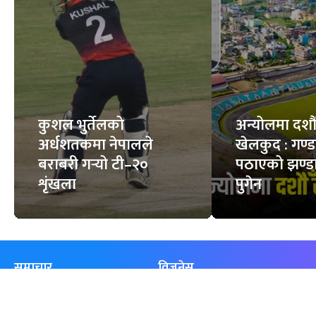
कुशल भुर्तेलको
अन्योलमा दशौँ र
अर्धशतकमा नेपालले
खेलकुद : गण्
बराबरी गर्‍यो टी–२०
पठाएको झण्डा
शृंखला
पुगेन
समाचार
विजनेस
समाज
बजार
विचार/ब्लग
पर्यटन