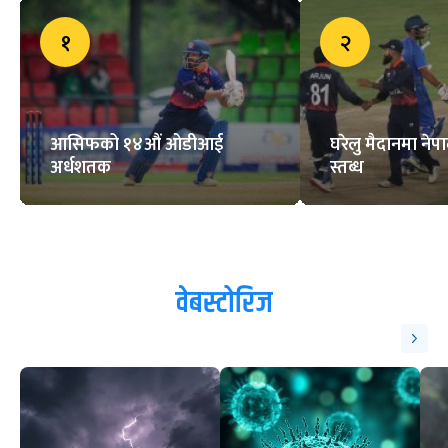
१
२
आसिफको १४औं ओडीआई
घरेलु मैदानमा नेप
अर्धशतक
स्तब्ध
वेबस्टोरिज