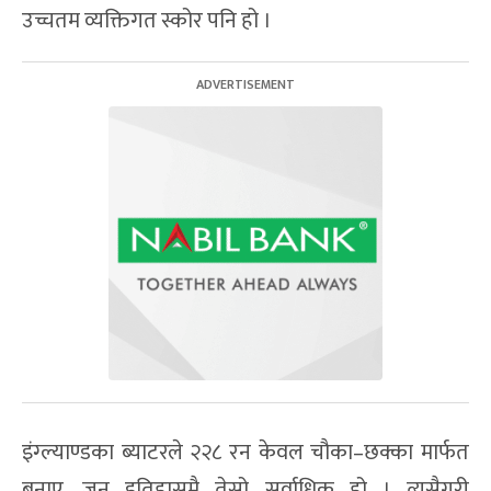
उच्चतम व्यक्तिगत स्कोर पनि हो ।
इंग्ल्याण्डका ब्याटरले २२८ रन केवल चौका–छक्का मार्फत
बनाए, जुन इतिहासमै तेस्रो सर्वाधिक हो । त्यसैगरी