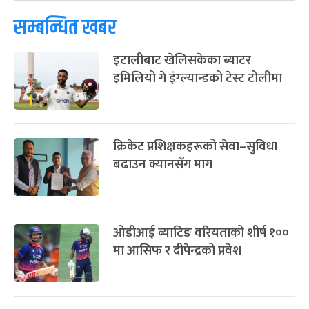
-
चैत्र ७, २०८३
Mar 21, 2027
आइत
सम्बन्धित खबर
फागुपूर्णिमा
७ महिना बाँकी
८
इटालीबाट खेलिसकेका ब्याटर
-
चैत्र ८, २०८३
Mar 22, 2027
सोम
इमिलियो गे इंग्ल्यान्डको टेस्ट टोलीमा
क्रिकेट प्रशिक्षकहरूको सेवा–सुविधा
बढाउन क्यानसँग माग
ओडीआई ब्याटिङ वरियताको शीर्ष १००
मा आसिफ र दीपेन्द्रको प्रवेश