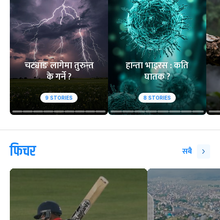
चट्याङ लागेमा तुरुन्त
हान्ता भाइरस : कति
के गर्ने ?
घातक ?
9
STORIES
8
STORIES
फिचर
सबै