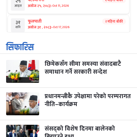
२५
-
असोज २५, २०८३
Oct 11, 2026
आइत
फूलपाती
२ महिना बाँकी
३१
-
असोज ३१ , २०८३
Oct 17, 2026
शनि
कार्तिक सङ्क्रान्ति
२ महिना बाँकी
१
सिफारिस
-
कार्तिक १, २०८३
Oct 18, 2026
आइत
छिमेकसँग सीमा समस्या संवादबाटै
महानवमी
२ महिना बाँकी
३
-
समाधान गर्ने सरकारी सन्देश
कार्तिक ३, २०८३
Oct 20, 2026
मंगल
विजयादशमी
२ महिना बाँकी
४
-
कार्तिक ४, २०८३
Oct 21, 2026
बुध
प्रधानमन्त्रीकै उपेक्षामा परेको परम्परागत
नीति–कार्यक्रम
पापा‌ङ्कुशा एकादशी व्रत
२ महिना बाँकी
५
-
कार्तिक ५, २०८३
Oct 22, 2026
बिहि
संसद्को विशेष दिनमा बालेनको
कुकुर तिहार
३ महिना बाँकी
२२
-
कार्तिक २२, २०८३
बिझाउने दृश्य
Nov 8, 2026
आइत