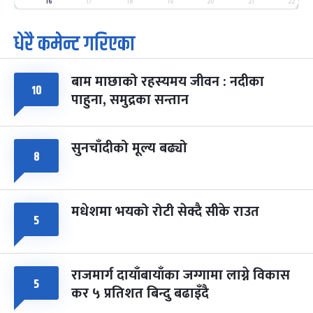
-
फाल्गुन २५, २०८३
Mar 9, 2027
मंगल
16
17
18
19
20
21
22
धेरै कमेन्ट गरिएका
पूर्णिमा व्रत
७ महिना बाँकी
७
-
चैत्र ७, २०८३
Mar 21, 2027
आइत
बाम माछाको रहस्यमय जीवन : नदीका
फागुपूर्णिमा
१०
७ महिना बाँकी
८
पाहुना, समुद्रका सन्तान
-
चैत्र ८, २०८३
Mar 22, 2027
सोम
सुनचाँदीको मूल्य बढ्यो
८
मधेशमा भयको रोटी सेक्दै सीके राउत
५
राजमार्ग दायाँबायाँका जग्गामा लाग्ने विकास
५
कर ५ प्रतिशत बिन्दु बढाइँदै