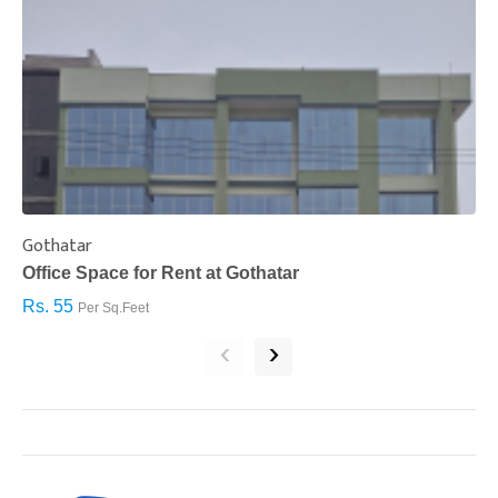
Gothatar
S
Office Space for Rent at Gothatar
H
Rs. 55
R
Per Sq.Feet
‹
›