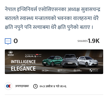
नेपाल इन्जिनियर्स एसोसिएसनका अध्यक्ष सुवासचन्द्र
बरालले स्वास्थ्य मन्त्रालयको भवनका वालहरुमा धेरै
क्षति नपुगे पनि स्ल्याबमा धेरै क्षति पुगेको बताए ।
0
1.9K
SHARES
अनलाइनखबर
२०८२ असोज ४ गते २१:०६