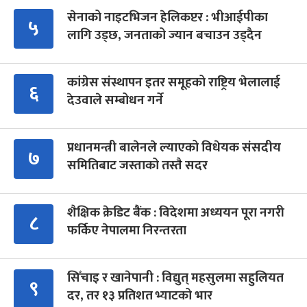
सेनाको नाइटभिजन हेलिकप्टर : भीआईपीका
५
लागि उड्छ, जनताको ज्यान बचाउन उड्दैन
कांग्रेस संस्थापन इतर समूहको राष्ट्रिय भेलालाई
६
देउवाले सम्बोधन गर्ने
प्रधानमन्त्री बालेनले ल्याएको विधेयक संसदीय
७
समितिबाट जस्ताको तस्तै सदर
शैक्षिक क्रेडिट बैंक : विदेशमा अध्ययन पूरा नगरी
८
फर्किए नेपालमा निरन्तरता
सिँचाइ र खानेपानी : विद्युत् महसुलमा सहुलियत
९
दर, तर १३ प्रतिशत भ्याटको भार