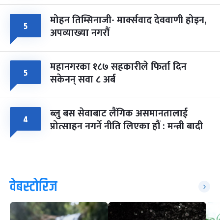
मोहन तिम्सिनाजी- मार्क्सवाद देववाणी होइन,
५
अपव्याख्या नगरौं
महानगरका १८७ सहकारीले फिर्ता दिन
५
सकेनन् सवा ८ अर्ब
ब्लु बस सेवाबाट लैंगिक असमानतालाई
४
प्रोत्साहन नगर्ने नीति लिएका हौं : मन्त्री बादी
वेबस्टोरिज