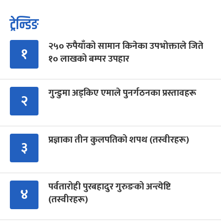
ट्रेन्डिङ
२५० रुपैयाँको सामान किनेका उपभोक्ताले जिते
१
१० लाखको बम्पर उपहार
गुन्डुमा अड्किए एमाले पुनर्गठनका प्रस्तावहरू
२
प्रज्ञाका तीन कुलपतिको शपथ (तस्वीरहरू)
३
पर्वतारोही पुरबहादुर गुरुङको अन्त्येष्टि
४
(तस्वीरहरू)