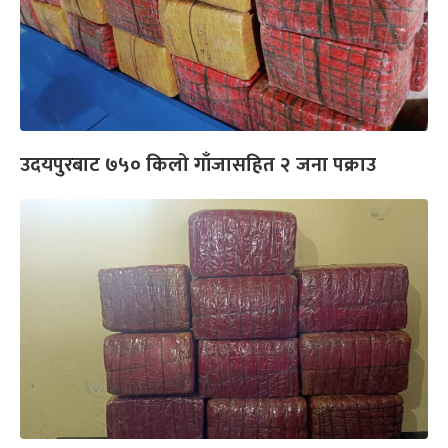
उदयपुरबाट ७५० किलो गाँजासहित २ जना पक्राउ