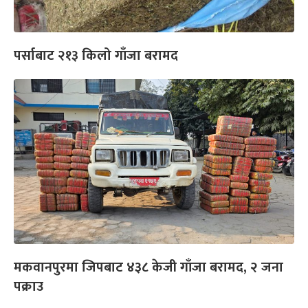
पर्साबाट २१३ किलो गाँजा बरामद
मकवानपुरमा जिपबाट ४३८ केजी गाँजा बरामद, २ जना
पक्राउ