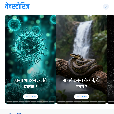
वेबस्टोरिज
हान्ता भाइरस : कति
सर्पले डसेमा के गर्ने, के
घातक ?
नगर्ने ?
8
STORIES
6
STORIES