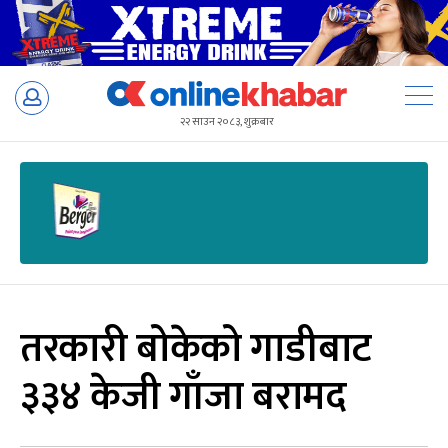
Skip
to
२२ साउन २०८३, शुक्रबार
content
तरकारी बोकेको गाडीबाट
३३४ केजी गाँजा बरामद