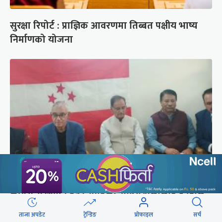
सुरक्षा रिपोर्ट : प्राज्ञिक आवरणमा तिब्बत पक्षीय भाष्य
निर्माणको योजना
कांग्रेस संस्थापन इतर समूहको राष्ट्रिय भेलालाई देउवाले
सम्बोधन गर्ने
ताजा अपडेट
ट्रेन्डिङ
प्रोफाइल
सर्च