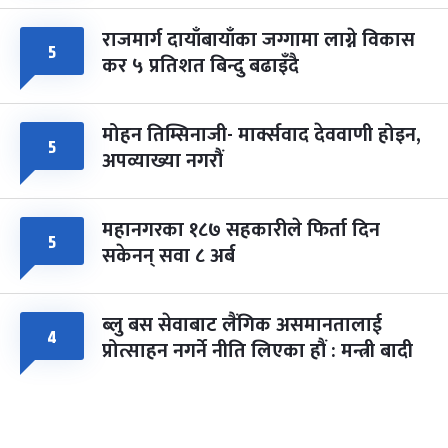
राजमार्ग दायाँबायाँका जग्गामा लाग्ने विकास
५
कर ५ प्रतिशत बिन्दु बढाइँदै
मोहन तिम्सिनाजी- मार्क्सवाद देववाणी होइन,
५
अपव्याख्या नगरौं
महानगरका १८७ सहकारीले फिर्ता दिन
५
सकेनन् सवा ८ अर्ब
ब्लु बस सेवाबाट लैंगिक असमानतालाई
४
प्रोत्साहन नगर्ने नीति लिएका हौं : मन्त्री बादी