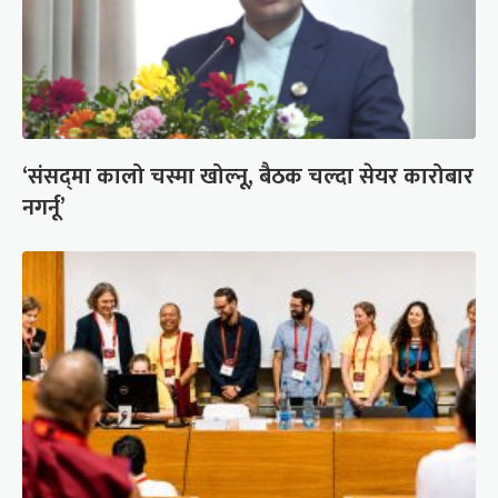
‘संसद्‍मा कालो चस्मा खोल्नू, बैठक चल्दा सेयर कारोबार
नगर्नू’