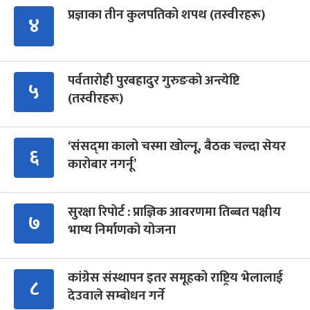
प्रज्ञाका तीन कुलपतिको शपथ (तस्वीरहरू)
४
पर्वतारोही पुरबहादुर गुरुङको अन्त्येष्टि
५
(तस्वीरहरू)
‘संसद्‍मा कालो चस्मा खोल्नू, बैठक चल्दा सेयर
६
कारोबार नगर्नू’
सुरक्षा रिपोर्ट : प्राज्ञिक आवरणमा तिब्बत पक्षीय
७
भाष्य निर्माणको योजना
कांग्रेस संस्थापन इतर समूहको राष्ट्रिय भेलालाई
८
देउवाले सम्बोधन गर्ने