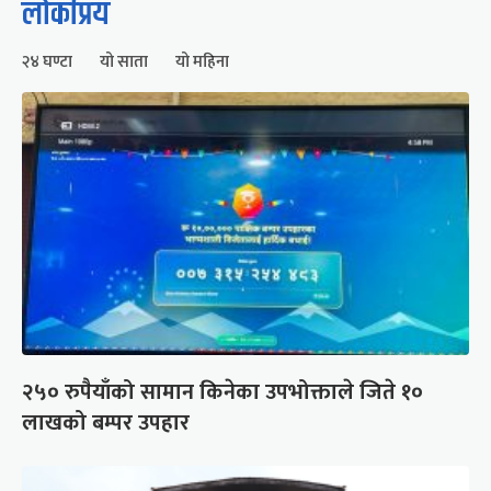
लोकप्रिय
२४ घण्टा
यो साता
यो महिना
२५० रुपैयाँको सामान किनेका उपभोक्ताले जिते १०
लाखको बम्पर उपहार