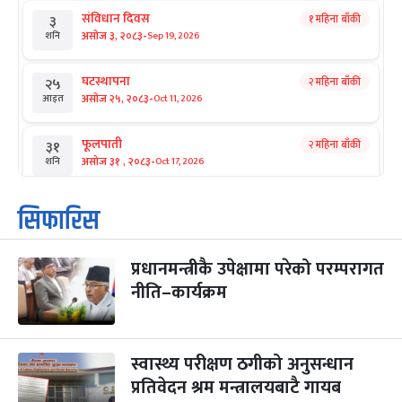
संविधान दिवस
१ महिना बाँकी
३
-
असोज ३, २०८३
Sep 19, 2026
शनि
घटस्थापना
२ महिना बाँकी
२५
-
असोज २५, २०८३
Oct 11, 2026
आइत
फूलपाती
२ महिना बाँकी
३१
-
असोज ३१ , २०८३
Oct 17, 2026
शनि
कार्तिक सङ्क्रान्ति
२ महिना बाँकी
१
सिफारिस
-
कार्तिक १, २०८३
Oct 18, 2026
आइत
प्रधानमन्त्रीकै उपेक्षामा परेको परम्परागत
महानवमी
२ महिना बाँकी
३
-
नीति–कार्यक्रम
कार्तिक ३, २०८३
Oct 20, 2026
मंगल
विजयादशमी
२ महिना बाँकी
४
-
कार्तिक ४, २०८३
Oct 21, 2026
बुध
स्वास्थ्य परीक्षण ठगीको अनुसन्धान
प्रतिवेदन श्रम मन्त्रालयबाटै गायब
पापा‌ङ्कुशा एकादशी व्रत
२ महिना बाँकी
५