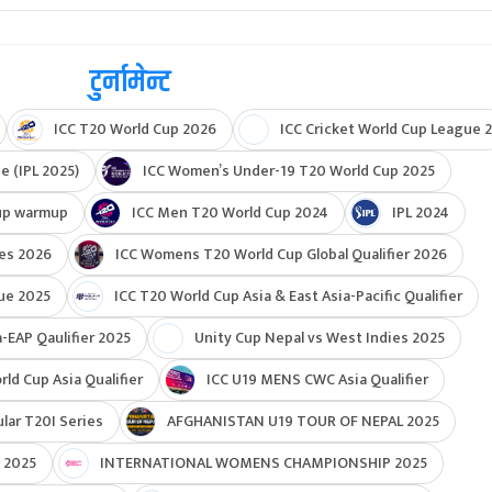
टुर्नामेन्ट
ICC T20 World Cup 2026
ICC Cricket World Cup League 2
e (IPL 2025)
ICC Women’s Under-19 T20 World Cup 2025
up warmup
ICC Men T20 World Cup 2024
IPL 2024
ies 2026
ICC Womens T20 World Cup Global Qualifier 2026
ue 2025
ICC T20 World Cup Asia & East Asia-Pacific Qualifier
-EAP Qaulifier 2025
Unity Cup Nepal vs West Indies 2025
d Cup Asia Qualifier
ICC U19 MENS CWC Asia Qualifier
ar T20I Series
AFGHANISTAN U19 TOUR OF NEPAL 2025
 2025
INTERNATIONAL WOMENS CHAMPIONSHIP 2025