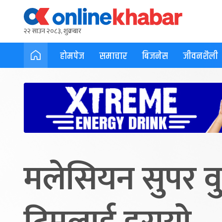
२२ साउन २०८३, शुक्रबार
होमपेज
समाचार
बिजनेस
जीवनशैली
मलेसियन सुपर वु