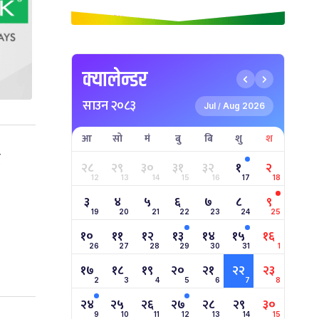
क्यालेन्डर
साउन २०८३
Jul
Aug 2026
/
आ
सो
मं
बु
बि
शु
श
ै
२८
२९
३०
३१
३२
१
२
12
13
14
15
16
17
18
३
४
५
६
७
८
९
19
20
21
22
23
24
25
१०
११
१२
१३
१४
१५
१६
26
27
28
29
30
31
1
१७
१८
१९
२०
२१
२२
२३
2
3
4
5
6
7
8
२४
२५
२६
२७
२८
२९
३०
9
10
11
12
13
14
15