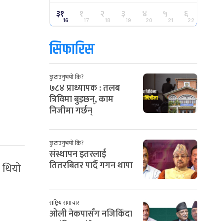
३१
१
२
३
४
५
६
16
17
18
19
20
21
22
सिफारिस
छुटाउनुभयो कि?
७८४ प्राध्यापक : तलब
त्रिविमा बुझ्छन्, काम
निजीमा गर्छन्
छुटाउनुभयो कि?
संस्थापन इतरलाई
तितरबितर पार्दै गगन थापा
ो थियो
राष्ट्रिय समाचार
ओली नेकपासँग नजिकिँदा