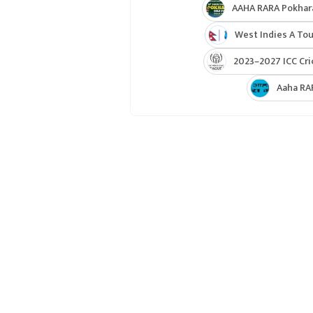
AAHA RARA Pokhar
West Indies A Tou
2023–2027 ICC Cri
Aaha RA