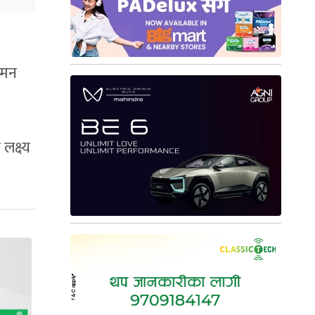
वुमन
लक्ष्य