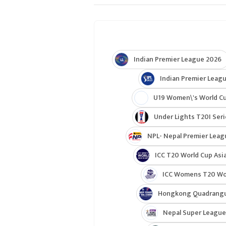
Indian Premier League 2026
Indian Premier Leagu
U19 Women\'s World C
Under Lights T20I Ser
NPL- Nepal Premier Leag
ICC T20 World Cup Asia
ICC Womens T20 Worl
Hongkong Quadrangul
Nepal Super League