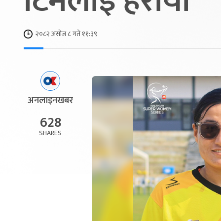
टिमलाई हरायो
२०८२ असोज ८ गते ११:३९
अनलाइनखबर
628
SHARES