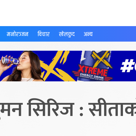
मनोरञ्जन
विचार
खेलकुद
अन्य
मन सिरिज : सीताको