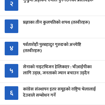
गुन्डुमा अड्किए एमाले पुनर्गठनका प्रस्तावहरू
२
प्रज्ञाका तीन कुलपतिको शपथ (तस्वीरहरू)
३
पर्वतारोही पुरबहादुर गुरुङको अन्त्येष्टि
४
(तस्वीरहरू)
सेनाको नाइटभिजन हेलिकप्टर : भीआईपीका
५
लागि उड्छ, जनताको ज्यान बचाउन उड्दैन
कांग्रेस संस्थापन इतर समूहको राष्ट्रिय भेलालाई
६
देउवाले सम्बोधन गर्ने