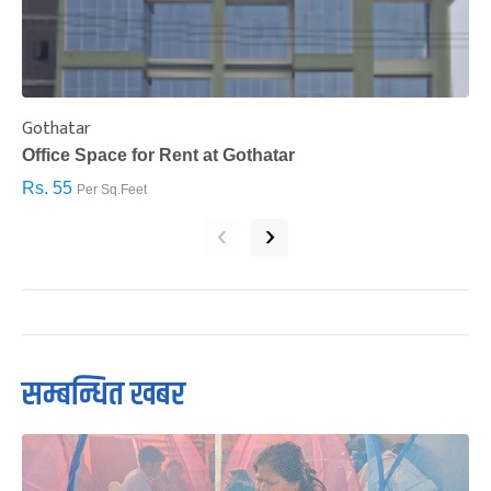
Gothatar
S
Office Space for Rent at Gothatar
H
Rs. 55
R
Per Sq.Feet
‹
›
सम्बन्धित खबर