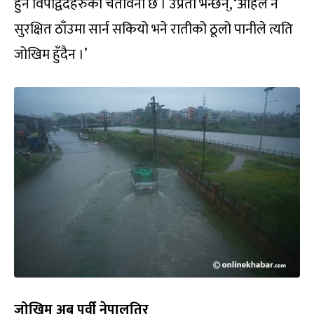
हुने विपद्विदहरुको चेतावनी छ । उप्रेती भन्छन्, ‘अहिले नै
सुरक्षित ठाँउमा सार्न सकियो भने रातीको ठूलो पानीले त्यति
जोखिम हुँदैन ।’
जोखिम अब पूर्वी नेपालतिर