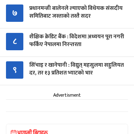
प्रधानमन्त्री बालेनले ल्याएको विधेयक संसदीय
७
समितिबाट जस्ताको तस्तै सदर
शैक्षिक क्रेडिट बैंक : विदेशमा अध्ययन पूरा नगरी
८
फर्किए नेपालमा निरन्तरता
सिँचाइ र खानेपानी : विद्युत् महसुलमा सहुलियत
९
दर, तर १३ प्रतिशत भ्याटको भार
Advertisment
आगामी बिदाहरु