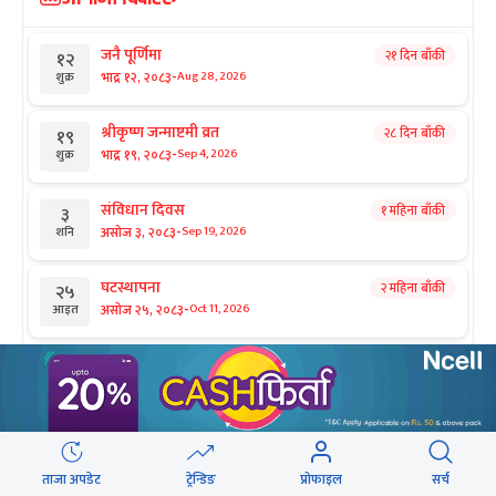
जनै पूर्णिमा
२१ दिन बाँकी
१२
-
भाद्र १२, २०८३
Aug 28, 2026
शुक्र
श्रीकृष्ण जन्माष्टमी व्रत
२८ दिन बाँकी
१९
-
भाद्र १९, २०८३
Sep 4, 2026
शुक्र
संविधान दिवस
१ महिना बाँकी
३
-
असोज ३, २०८३
Sep 19, 2026
शनि
घटस्थापना
२ महिना बाँकी
२५
-
असोज २५, २०८३
Oct 11, 2026
आइत
फूलपाती
२ महिना बाँकी
३१
-
असोज ३१ , २०८३
Oct 17, 2026
शनि
कार्तिक सङ्क्रान्ति
२ महिना बाँकी
१
सिफारिस
-
कार्तिक १, २०८३
Oct 18, 2026
आइत
ताजा अपडेट
ट्रेन्डिङ
प्रोफाइल
सर्च