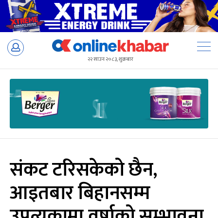
Skip
to
२२ साउन २०८३, शुक्रबार
content
संकट टरिसकेको छैन,
आइतबार बिहानसम्म
उपत्यकामा वर्षाको सम्भावना