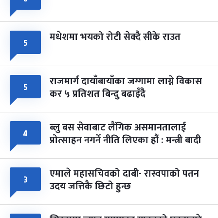
मधेशमा भयको रोटी सेक्दै सीके राउत
५
राजमार्ग दायाँबायाँका जग्गामा लाग्ने विकास
५
कर ५ प्रतिशत बिन्दु बढाइँदै
ब्लु बस सेवाबाट लैंगिक असमानतालाई
४
प्रोत्साहन नगर्ने नीति लिएका हौं : मन्त्री बादी
एमाले महासचिवको दाबी- रास्वपाको पतन
३
उदय जत्तिकै छिटो हुन्छ