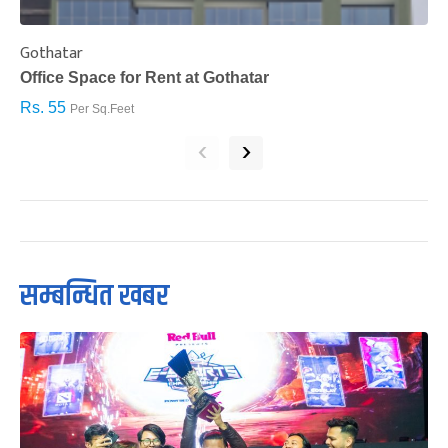
Gothatar
S
Office Space for Rent at Gothatar
H
Rs. 55
R
Per Sq.Feet
‹
›
सम्बन्धित खबर