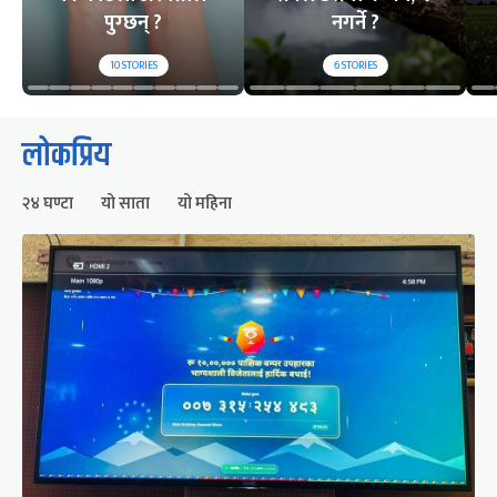
पुग्छन् ?
नगर्ने ?
10
STORIES
6
STORIES
लोकप्रिय
२४ घण्टा
यो साता
यो महिना