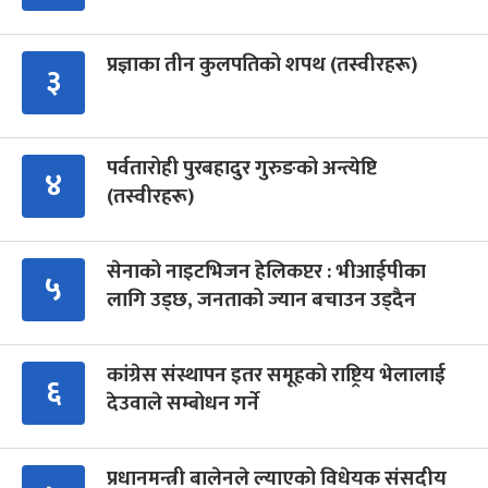
प्रज्ञाका तीन कुलपतिको शपथ (तस्वीरहरू)
३
पर्वतारोही पुरबहादुर गुरुङको अन्त्येष्टि
४
(तस्वीरहरू)
सेनाको नाइटभिजन हेलिकप्टर : भीआईपीका
५
लागि उड्छ, जनताको ज्यान बचाउन उड्दैन
कांग्रेस संस्थापन इतर समूहको राष्ट्रिय भेलालाई
६
देउवाले सम्बोधन गर्ने
प्रधानमन्त्री बालेनले ल्याएको विधेयक संसदीय