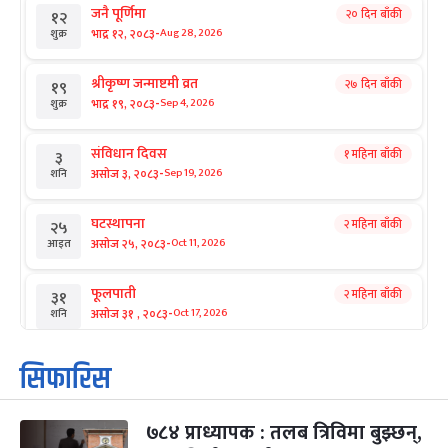
जनै पूर्णिमा
२० दिन बाँकी
१२
-
भाद्र १२, २०८३
Aug 28, 2026
शुक्र
श्रीकृष्ण जन्माष्टमी व्रत
२७ दिन बाँकी
१९
-
भाद्र १९, २०८३
Sep 4, 2026
शुक्र
संविधान दिवस
१ महिना बाँकी
३
-
असोज ३, २०८३
Sep 19, 2026
शनि
घटस्थापना
२ महिना बाँकी
२५
-
असोज २५, २०८३
Oct 11, 2026
आइत
फूलपाती
२ महिना बाँकी
३१
-
असोज ३१ , २०८३
Oct 17, 2026
शनि
कार्तिक सङ्क्रान्ति
२ महिना बाँकी
१
सिफारिस
-
कार्तिक १, २०८३
Oct 18, 2026
आइत
७८४ प्राध्यापक : तलब त्रिविमा बुझ्छन्,
महानवमी
२ महिना बाँकी
३