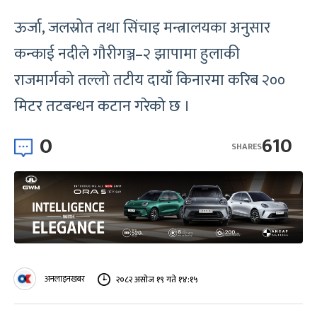
ऊर्जा, जलस्रोत तथा सिंचाइ मन्त्रालयका अनुसार
कन्काई नदीले गौरीगञ्ज–२ झापामा हुलाकी
राजमार्गको तल्लो तटीय दायाँ किनारमा करिब २००
मिटर तटबन्धन कटान गरेको छ ।
0
610
SHARES
अनलाइनखबर
२०८२ असोज १९ गते १४:१५