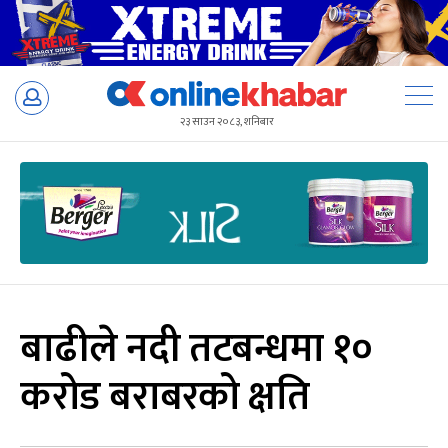
Skip
to
२३ साउन २०८३, शनिबार
content
बाढीले नदी तटबन्धमा १०
करोड बराबरको क्षति