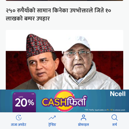
२५० रुपैयाँको सामान किनेका उपभोक्ताले जिते १०
लाखको बम्पर उपहार
गुन्डुमा अड्किए एमाले पुनर्गठनका प्रस्तावहरू
ताजा अपडेट
ट्रेन्डिङ
प्रोफाइल
सर्च