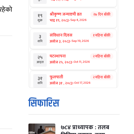
रहेको
श्रीकृष्ण जन्माष्टमी व्रत
२७ दिन बाँकी
१९
-
भाद्र १९, २०८३
Sep 4, 2026
शुक्र
संविधान दिवस
१ महिना बाँकी
३
-
असोज ३, २०८३
Sep 19, 2026
शनि
घटस्थापना
२ महिना बाँकी
२५
-
असोज २५, २०८३
Oct 11, 2026
आइत
फूलपाती
२ महिना बाँकी
३१
-
असोज ३१ , २०८३
Oct 17, 2026
शनि
कार्तिक सङ्क्रान्ति
२ महिना बाँकी
१
सिफारिस
-
कार्तिक १, २०८३
Oct 18, 2026
आइत
महानवमी
२ महिना बाँकी
३
-
कार्तिक ३, २०८३
Oct 20, 2026
मंगल
७८४ प्राध्यापक : तलब