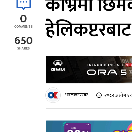
काभ्रेमा छि
0
हेलिकप्टरबाट
COMMENTS
650
SHARES
अनलाइनखबर
२०८२ असोज १९ 