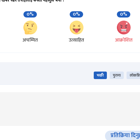
ो खबर पढेर तपाईलाई कस्तो महसुस भयो ?
0%
0%
0%
अचम्मित
उत्साहित
आक्रोशित
भर्खरै
पुराना
लोकप्र
प्रतिक्रिया दिनु