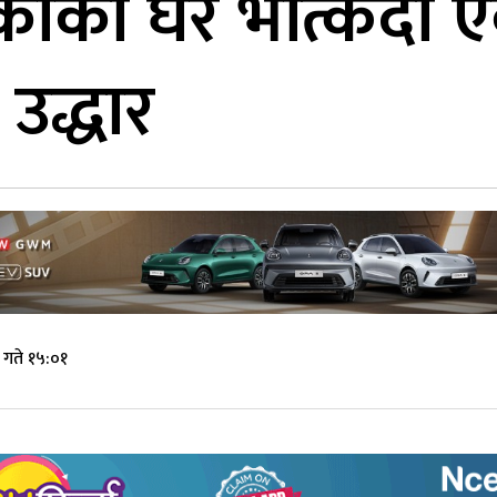
मेकीको घर भत्किँदा 
 उद्धार
गते १५:०१