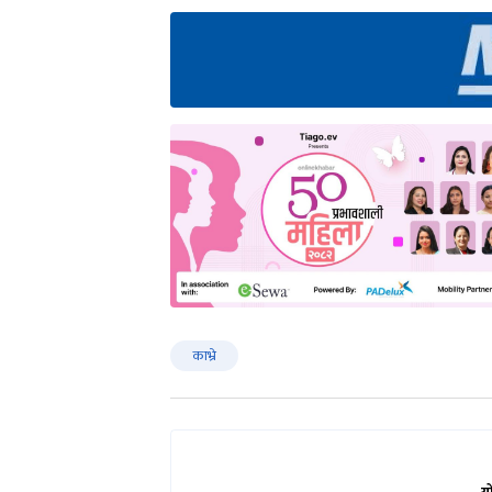
काभ्रे