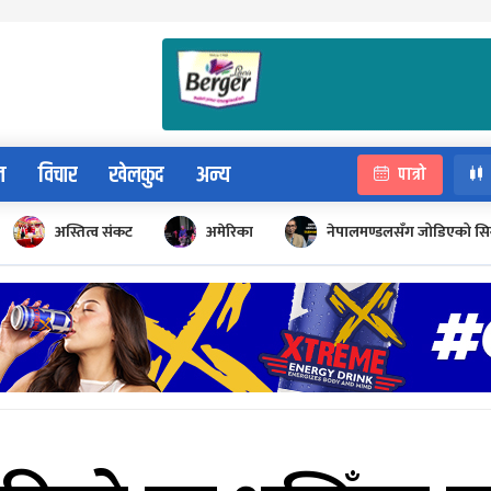
न
विचार
खेलकुद
अन्य
पात्रो
अस्तित्व संकट
अमेरिका
नेपालमण्डलसँग जोडिएको सि