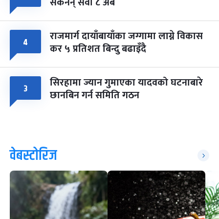
सकेनन् सवा ८ अर्ब
राजमार्ग दायाँबायाँका जग्गामा लाग्ने विकास
४
कर ५ प्रतिशत बिन्दु बढाइँदै
सिरहामा ज्यान गुमाएका यादवको घटनाबारे
३
छानबिन गर्न समिति गठन
वेबस्टोरिज