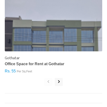
Gothatar
S
Office Space for Rent at Gothatar
H
Rs. 55
R
Per Sq.Feet
‹
›