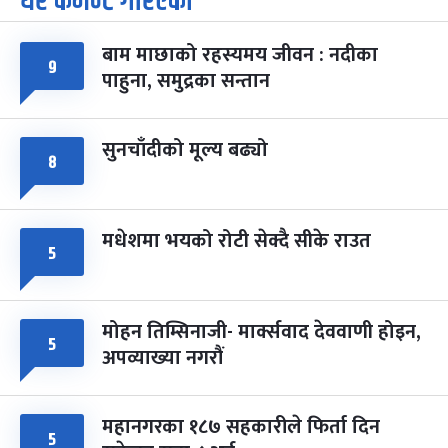
धेरै कमेन्ट गरिएका
-
चैत्र ७, २०८३
Mar 21, 2027
आइत
बाम माछाको रहस्यमय जीवन : नदीका
फागुपूर्णिमा
९
७ महिना बाँकी
८
पाहुना, समुद्रका सन्तान
-
चैत्र ८, २०८३
Mar 22, 2027
सोम
सुनचाँदीको मूल्य बढ्यो
८
मधेशमा भयको रोटी सेक्दै सीके राउत
५
मोहन तिम्सिनाजी- मार्क्सवाद देववाणी होइन,
५
अपव्याख्या नगरौं
महानगरका १८७ सहकारीले फिर्ता दिन
५