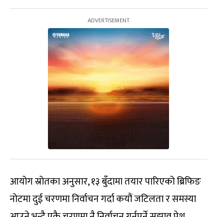
आयोग स्रोतका अनुसार, १३ बुँदामा तयार पारिएको ब्रिफिङ
नोटमा दुई चरणमा निर्वाचन गर्दा कयौं जटिलता र समस्या
आउने भन्दै एकै चरणमा नै निर्वाचन गर्नुपर्ने सुझाव पेश