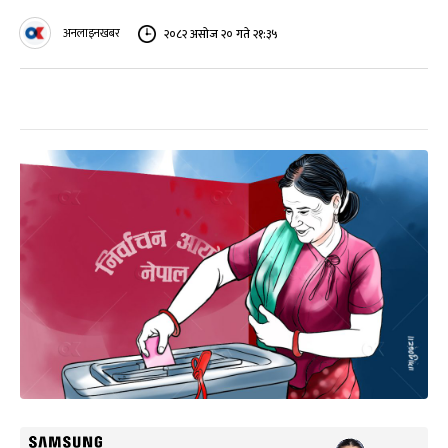
अनलाइनखबर
२०८२ असोज २० गते २१:३५