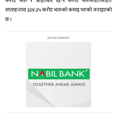
करोड भारु र आइतबार ६१.५ करोड भारुसहितसहित
सप्ताहन्तमा ३३४.३५ करोड भारुको कमाइ भएको जनाइएको
छ ।