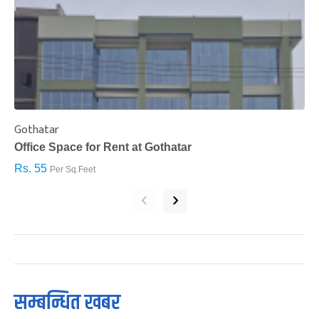
Gothatar
S
Office Space for Rent at Gothatar
H
Rs. 55
R
Per Sq.Feet
‹
›
सम्बन्धित खबर