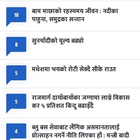
बाम माछाको रहस्यमय जीवन : नदीका
फागुपूर्णिमा
१०
७ महिना बाँकी
८
पाहुना, समुद्रका सन्तान
-
चैत्र ८, २०८३
Mar 22, 2027
सोम
सुनचाँदीको मूल्य बढ्यो
८
मधेशमा भयको रोटी सेक्दै सीके राउत
५
राजमार्ग दायाँबायाँका जग्गामा लाग्ने विकास
५
कर ५ प्रतिशत बिन्दु बढाइँदै
ब्लु बस सेवाबाट लैंगिक असमानतालाई
४
प्रोत्साहन नगर्ने नीति लिएका हौं : मन्त्री बादी