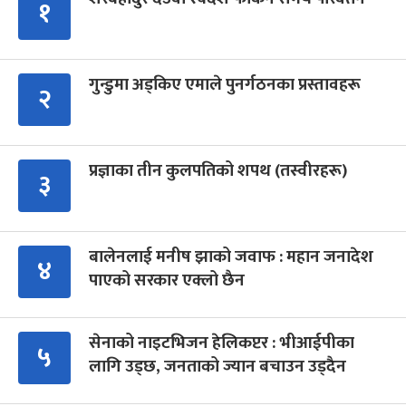
१
गुन्डुमा अड्किए एमाले पुनर्गठनका प्रस्तावहरू
२
प्रज्ञाका तीन कुलपतिको शपथ (तस्वीरहरू)
३
बालेनलाई मनीष झाको जवाफ : महान जनादेश
४
पाएको सरकार एक्लो छैन
सेनाको नाइटभिजन हेलिकप्टर : भीआईपीका
५
लागि उड्छ, जनताको ज्यान बचाउन उड्दैन