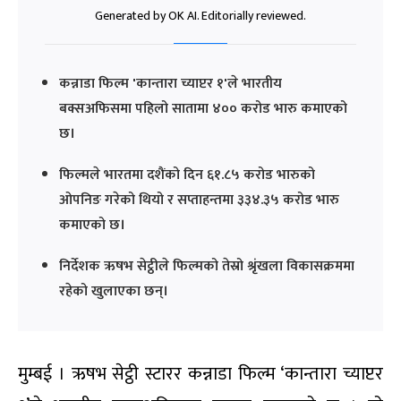
Generated by OK AI. Editorially reviewed.
कन्नाडा फिल्म 'कान्तारा च्याप्टर १'ले भारतीय
बक्सअफिसमा पहिलो सातामा ४०० करोड भारु कमाएको
छ।
फिल्मले भारतमा दशैंको दिन ६१.८५ करोड भारुको
ओपनिङ गरेको थियो र सप्ताहन्तमा ३३४.३५ करोड भारु
कमाएको छ।
निर्देशक ऋषभ सेट्ठीले फिल्मको तेस्रो श्रृंखला विकासक्रममा
रहेको खुलाएका छन्।
मुम्बई । ऋषभ सेट्ठी स्टारर कन्नाडा फिल्म ‘कान्तारा च्याप्टर