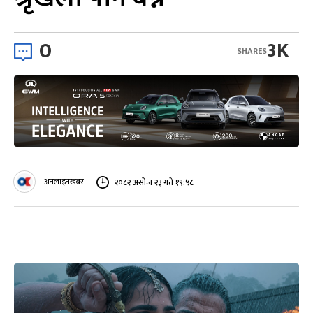
0
3K
SHARES
अनलाइनखबर
२०८२ असोज २३ गते १९:५८