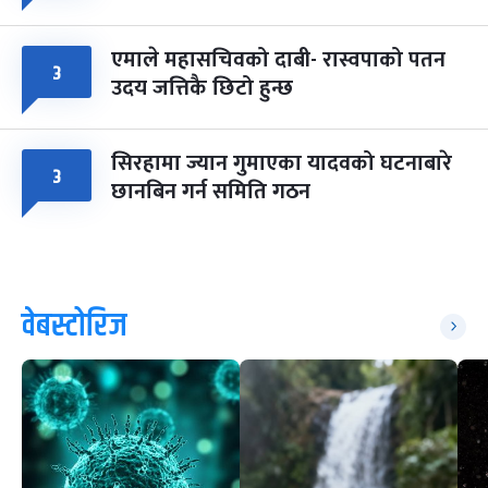
एमाले महासचिवको दाबी- रास्वपाको पतन
३
उदय जत्तिकै छिटो हुन्छ
सिरहामा ज्यान गुमाएका यादवको घटनाबारे
३
छानबिन गर्न समिति गठन
वेबस्टोरिज