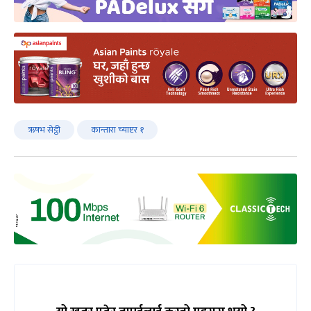
ऋषभ सेट्ठी
कान्तारा च्याप्टर १