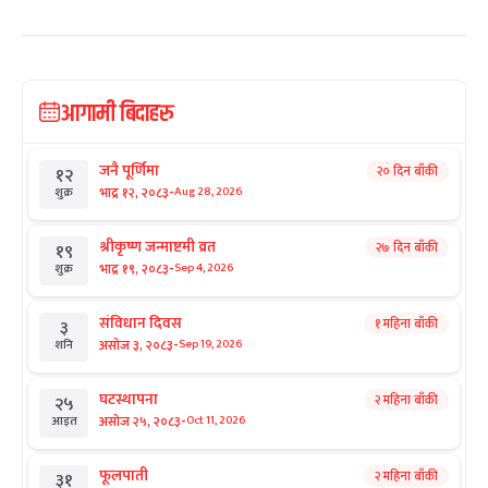
आगामी बिदाहरु
जनै पूर्णिमा
२० दिन बाँकी
१२
-
भाद्र १२, २०८३
Aug 28, 2026
शुक्र
श्रीकृष्ण जन्माष्टमी व्रत
२७ दिन बाँकी
१९
-
भाद्र १९, २०८३
Sep 4, 2026
शुक्र
संविधान दिवस
१ महिना बाँकी
३
-
असोज ३, २०८३
Sep 19, 2026
शनि
घटस्थापना
२ महिना बाँकी
२५
-
असोज २५, २०८३
Oct 11, 2026
आइत
फूलपाती
२ महिना बाँकी
३१