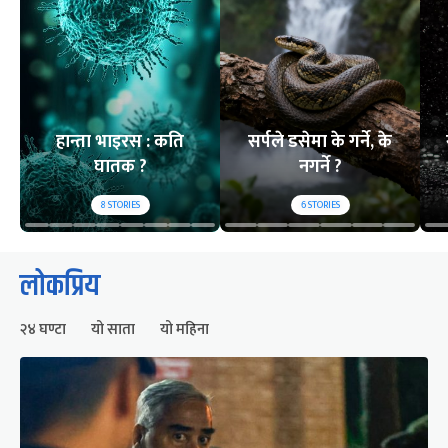
हान्ता भाइरस : कति
सर्पले डसेमा के गर्ने, के
घातक ?
नगर्ने ?
8
STORIES
6
STORIES
लोकप्रिय
२४ घण्टा
यो साता
यो महिना