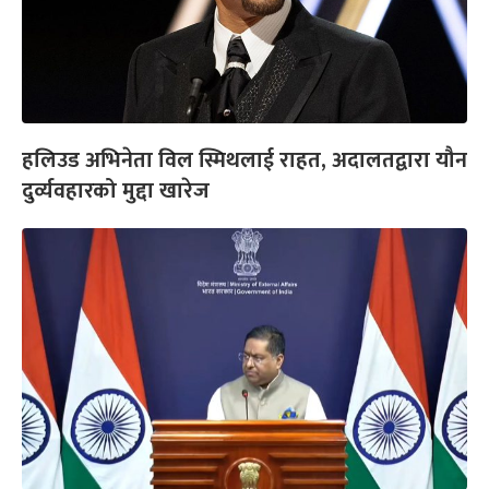
हलिउड अभिनेता विल स्मिथलाई राहत, अदालतद्वारा यौन
दुर्व्यवहारको मुद्दा खारेज