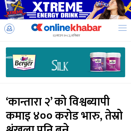
Skip
to
२३ साउन २०८३, शनिबार
content
‘कान्तारा २’ को विश्वब्यापी
कमाइ ४०० करोड भारु, तेस्रो
श्रृंखला पनि बन्ने