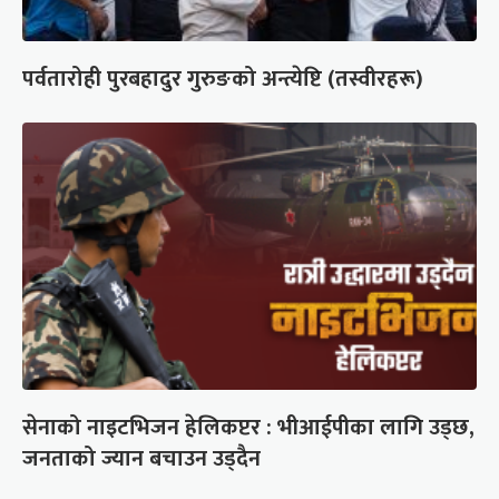
पर्वतारोही पुरबहादुर गुरुङको अन्त्येष्टि (तस्वीरहरू)
सेनाको नाइटभिजन हेलिकप्टर : भीआईपीका लागि उड्छ,
जनताको ज्यान बचाउन उड्दैन