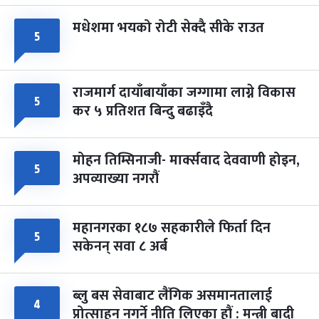
मधेशमा भयको रोटी सेक्दै सीके राउत
५
राजमार्ग दायाँबायाँका जग्गामा लाग्ने विकास
५
कर ५ प्रतिशत बिन्दु बढाइँदै
मोहन तिम्सिनाजी- मार्क्सवाद देववाणी होइन,
५
अपव्याख्या नगरौं
महानगरका १८७ सहकारीले फिर्ता दिन
५
सकेनन् सवा ८ अर्ब
ब्लु बस सेवाबाट लैंगिक असमानतालाई
४
प्रोत्साहन नगर्ने नीति लिएका हौं : मन्त्री बादी