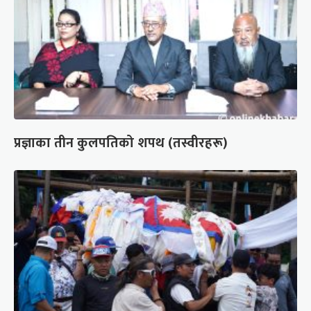
प्रज्ञाका तीन कुलपतिको शपथ (तस्वीरहरू)