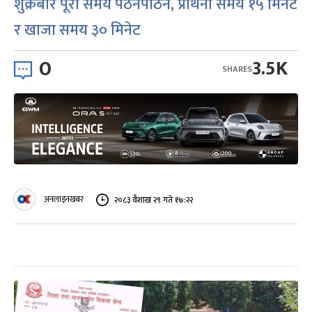
शुक्रबार पूरा समय पठनपाठन, प्रार्थना समय १५ मिनेट
र खाजा समय ३० मिनेट
0
3.5K
SHARES
अनलाइनखबर
२०८३ वैशाख २९ गते १७:२२