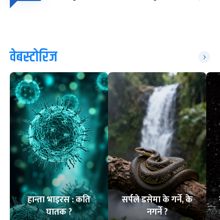
वेबस्टोरिज
हान्ता भाइरस : कति
सर्पले डसेमा के गर्ने, के
घातक ?
नगर्ने ?