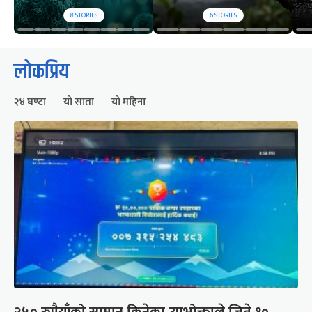
8
STORIES
6
STORIES
लोकप्रिय
२४ घण्टा
यो साता
यो महिना
२५० रुपैयाँको सामान किनेका उपभोक्ताले जिते १०