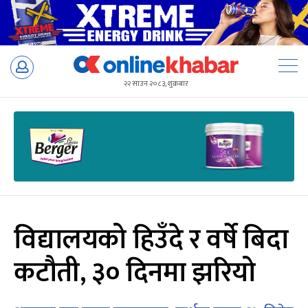
Skip
to
२२ साउन २०८३, शुक्रबार
content
विद्यालयको हिउँदे र वर्षे बिदा
कटौती, ३० दिनमा झरियो