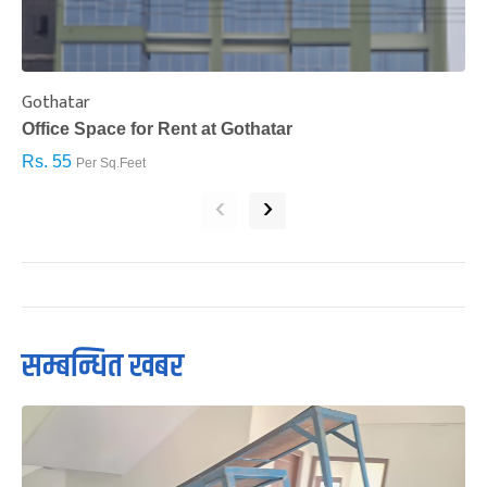
Gothatar
S
Office Space for Rent at Gothatar
H
Rs. 55
R
Per Sq.Feet
‹
›
सम्बन्धित खबर