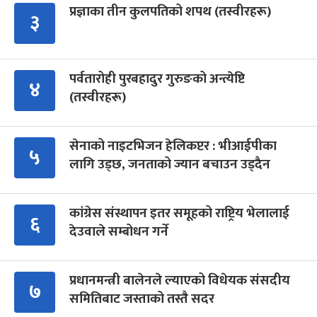
प्रज्ञाका तीन कुलपतिको शपथ (तस्वीरहरू)
३
पर्वतारोही पुरबहादुर गुरुङको अन्त्येष्टि
४
(तस्वीरहरू)
सेनाको नाइटभिजन हेलिकप्टर : भीआईपीका
५
लागि उड्छ, जनताको ज्यान बचाउन उड्दैन
कांग्रेस संस्थापन इतर समूहको राष्ट्रिय भेलालाई
६
देउवाले सम्बोधन गर्ने
प्रधानमन्त्री बालेनले ल्याएको विधेयक संसदीय
७
समितिबाट जस्ताको तस्तै सदर