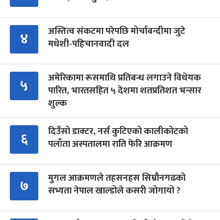
अस्तित्व संकटमा परेपछि मोर्चाबन्दीमा जुटे
४
मधेशी-पहिचानवादी दल
अमेरिकामा रूसमाथि प्रतिबन्ध लगाउने विधेयक
५
पारित, भारतसहित ५ देशमा शतप्रतिशत भन्सार
शुल्क
दिउँसो डाक्टर, नर्स कुटिएको कालीकोटको
६
पलाँता अस्पतालमा राति फेरि आक्रमण
मुगल आक्रमणले तहसनहस सिम्रौनगढको
७
सभ्यता नेपाल खाल्डोले कसरी जोगायो ?