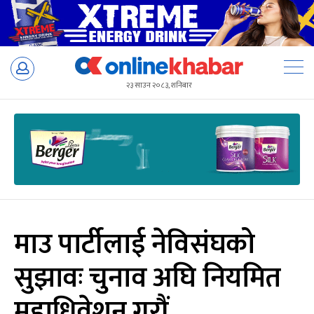
Skip
to
२३ साउन २०८३, शनिबार
content
माउ पार्टीलाई नेविसंघको
सुझावः चुनाव अघि नियमित
महाधिवेशन गरौं