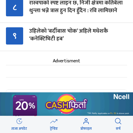
रास्वपाको स्पष्ट लाइन छ, निजी क्षेत्रमा कतिबेला
८
थुन्ला भन्ने त्रास हुन दिन हुँदैन : रवि लामिछाने
उहिलेको ‘बर्दीबास चोक’ अहिले मधेशकै
९
‘कनेक्टिभिटी हब’
Advertisment
आगामी बिदाहरु
जनै पूर्णिमा
२० दिन बाँकी
१२
-
भाद्र १२, २०८३
Aug 28, 2026
शुक्र
ताजा अपडेट
ट्रेन्डिङ
प्रोफाइल
सर्च