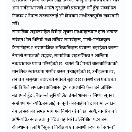
हिरासतमा रहेका कैदिबंदीलाई तत्काल कानूनी दायरामा ल्याए मात्रे
आम सर्वसाधारणले शान्ति सुरक्षाको प्रत्याभूति गर्ने हुँदा सम्बन्धित
निकाय र नेपाल सरकारलाई सो विषयमा गम्भीरतापूर्वक खबरदारी
गर्नें।
सामाजिक सञ्जालसहित विभिन्न सूचना माध्यमहरूबाट हाल अत्यन्त
संवेदनशील भिडियो तथा तस्बिर सामग्रीहरू, गाली-गलौजयुक्त
टिप्पणीहरू र असामाजिक अभिव्यक्तिहरू प्रसारण भइरहेका कारण
नेपाली समाजको सद्भाव, सामाजिक सहअस्तित्व र शान्तिमा
नकारात्मक प्रभाव परिरहेको छ। यसले विशेषगरी बालबालिकाको
मानसिक स्वास्थ्यमा गम्भीर असर पुर्‍याइरहेको छ, उनीहरूमा डर,
तनाव र असुरक्षा बढाएको संघको बुझाइ छ। तसर्थ यस प्रकारका
गतिविधिले समाजमा अविश्वास, द्वेष र अशान्ति फैलाउने जोखिम
बढाएको हुँदा, बैठकले सुनियोजित ढंगले भ्रामक र मिथ्या सूचना
सम्प्रेषण गर्ने व्यक्तिहरूलाई कानूनी कारबाहीको दायरामा ल्याउन
नेपाल सरकार समक्ष माग गर्ने निर्णय गरेको छ। साथै, नागरिकको
अभिव्यक्ति स्वतन्त्रता कुण्ठित नहुनेगरी उल्लिखित घटनाहरू
रोकथामका लागि “सूचना निरीक्षण एवं प्रमाणीकरण गर्ने संयन्त्र”