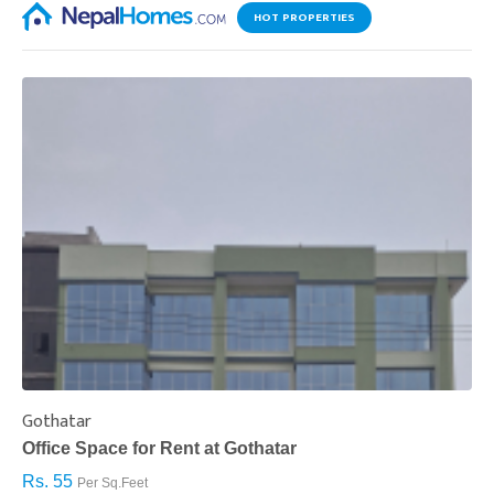
HOT PROPERTIES
Gothatar
S
Office Space for Rent at Gothatar
H
Rs. 55
R
Per Sq.Feet