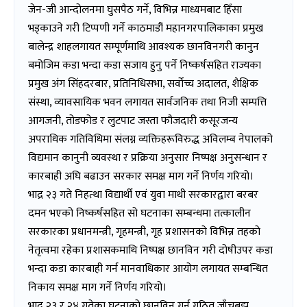
जेन-जी आन्दोलनमा घुसपैठ गर्ने, विभिन्न माध्यमबाट हिँसा
भड्काउने गरी टिप्पणी गर्ने काठमाडौं महानगरपालिकाका प्रमुख
बालेन्द्र शाहलगायत सम्पूर्णमाथि आवश्यक छानविनगरी कानुन
बमोजिम कडा भन्दा कडा सजाय हुनु पर्ने निष्कर्षसहित राज्यका
प्रमुख अंग सिंहदरबार, प्रतिनिधिसभा, सर्वोच्च अदालत, शैक्षिक
संस्था, व्यावसायिक भवन लगायत सार्वजनिक तथा निजी सम्पत्ति
आगजनी, तोडफोड र लुटपाट जस्ता फौजदारी कसूरजन्य
अपराधिक गतिविधिमा संलग्न व्यक्तिहरूविरुद्ध अविलम्ब नेपालको
विद्यमान कानुनी व्यवस्था र प्रक्रिया अनुसार निष्पक्ष अनुसन्धान र
कारबाही अघि बढाउन सरकार समक्ष माग गर्ने निर्णय गरियो।
भाद्र २३ गते निहत्था विद्यार्थी एवं युवा माथी सरकारद्वारा बरबर
दमन भएको निष्कर्षसहित सो घटनाका सम्बन्धमा तत्कालीन
सरकारका प्रधानमन्त्री, गृहमन्त्री, गृह प्रशासनको विभिन्न तहको
नेतृत्वमा रहेका प्रशासकमाथि निष्पक्ष छानविन गरी दोषीउपर कडा
भन्दा कडा कारबाही गर्न मानवाधिकार आयोग लगायत सम्बन्धित
निकाय समक्ष माग गर्ने निर्णय गरियो।
भाद्र २३ र २४ गतेका घटनाको छानविन गर्न गठित जाँचबुझ