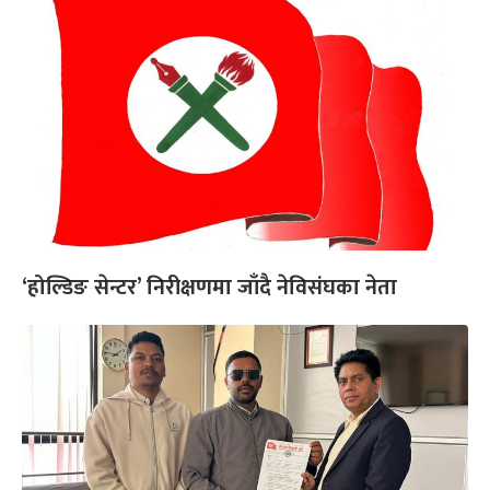
‘होल्डिङ सेन्टर’ निरीक्षणमा जाँदै नेविसंघका नेता