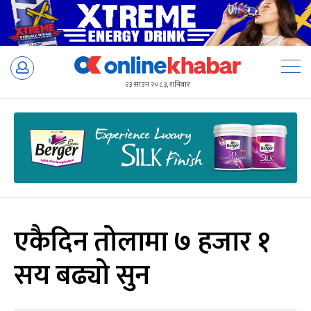
Skip
to
२३ साउन २०८३, शनिबार
content
एकैदिन तोलामा ७ हजार १
सय बढ्यो सुन