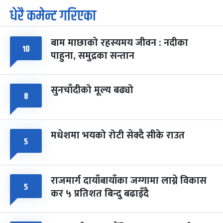
धेरै कमेन्ट गरिएका
पूर्णिमा व्रत
७ महिना बाँकी
७
-
चैत्र ७, २०८३
Mar 21, 2027
आइत
बाम माछाको रहस्यमय जीवन : नदीका
फागुपूर्णिमा
१०
७ महिना बाँकी
८
पाहुना, समुद्रका सन्तान
-
चैत्र ८, २०८३
Mar 22, 2027
सोम
सुनचाँदीको मूल्य बढ्यो
८
मधेशमा भयको रोटी सेक्दै सीके राउत
५
राजमार्ग दायाँबायाँका जग्गामा लाग्ने विकास
५
कर ५ प्रतिशत बिन्दु बढाइँदै