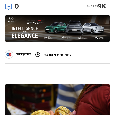
0
9K
SHARES
अनलाइनखबर
२०८२ असोज ३१ गते ११:०८