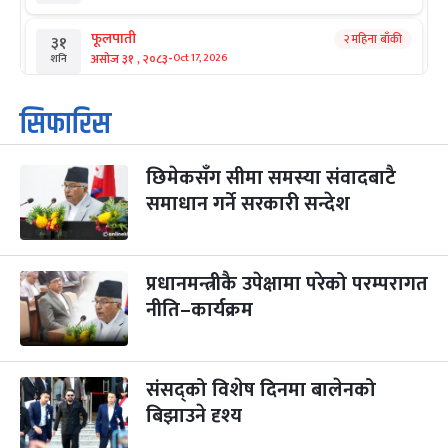
फूलपाती
२ महिना बाँकी
३१
-
असोज ३१ , २०८३
Oct 17, 2026
शनि
कार्तिक सङ्क्रान्ति
२ महिना बाँकी
१
सिफारिस
-
कार्तिक १, २०८३
Oct 18, 2026
आइत
छिमेकसँग सीमा समस्या संवादबाटै
महानवमी
२ महिना बाँकी
३
-
समाधान गर्ने सरकारी सन्देश
कार्तिक ३, २०८३
Oct 20, 2026
मंगल
विजयादशमी
२ महिना बाँकी
४
-
कार्तिक ४, २०८३
Oct 21, 2026
बुध
प्रधानमन्त्रीकै उपेक्षामा परेको परम्परागत
नीति–कार्यक्रम
पापा‌ङ्कुशा एकादशी व्रत
२ महिना बाँकी
५
-
कार्तिक ५, २०८३
Oct 22, 2026
बिहि
संसद्को विशेष दिनमा बालेनको
कुकुर तिहार
३ महिना बाँकी
२२
-
कार्तिक २२, २०८३
बिझाउने दृश्य
Nov 8, 2026
आइत