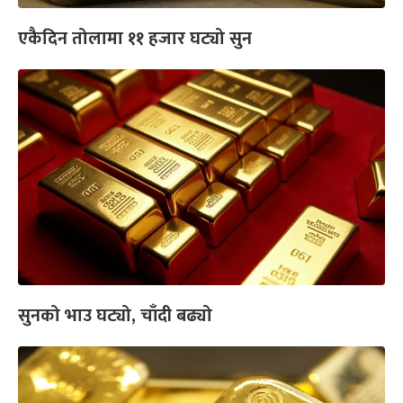
एकैदिन तोलामा ११ हजार घट्यो सुन
सुनको भाउ घट्यो, चाँदी बढ्यो