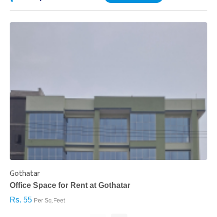
Gothatar
S
Office Space for Rent at Gothatar
H
Rs. 55
R
Per Sq.Feet