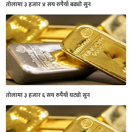
तोलामा ३ हजार ४ सय रुपैयाँ बढ्यो सुन
तोलामा ३ हजार ६ सय रुपैयाँ घट्यो सुन