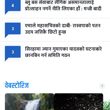
ब्लु बस सेवाबाट लैंगिक असमानतालाई
४
प्रोत्साहन नगर्ने नीति लिएका हौं : मन्त्री बादी
एमाले महासचिवको दाबी- रास्वपाको पतन
३
उदय जत्तिकै छिटो हुन्छ
सिरहामा ज्यान गुमाएका यादवको घटनाबारे
३
छानबिन गर्न समिति गठन
वेबस्टोरिज