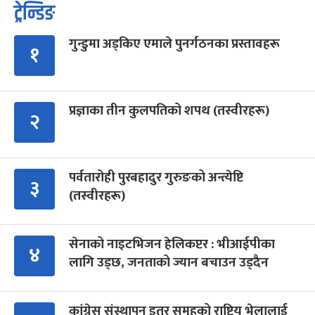
ट्रेन्डिङ
गुन्डुमा अड्किए एमाले पुनर्गठनका प्रस्तावहरू
१
प्रज्ञाका तीन कुलपतिको शपथ (तस्वीरहरू)
२
पर्वतारोही पुरबहादुर गुरुङको अन्त्येष्टि
३
(तस्वीरहरू)
सेनाको नाइटभिजन हेलिकप्टर : भीआईपीका
४
लागि उड्छ, जनताको ज्यान बचाउन उड्दैन
कांग्रेस संस्थापन इतर समूहको राष्ट्रिय भेलालाई