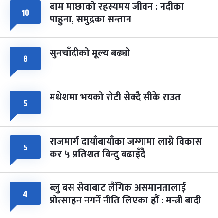
बाम माछाको रहस्यमय जीवन : नदीका
१०
फागुपूर्णिमा
७ महिना बाँकी
८
पाहुना, समुद्रका सन्तान
-
चैत्र ८, २०८३
Mar 22, 2027
सोम
सुनचाँदीको मूल्य बढ्यो
८
मधेशमा भयको रोटी सेक्दै सीके राउत
५
राजमार्ग दायाँबायाँका जग्गामा लाग्ने विकास
५
कर ५ प्रतिशत बिन्दु बढाइँदै
ब्लु बस सेवाबाट लैंगिक असमानतालाई
४
प्रोत्साहन नगर्ने नीति लिएका हौं : मन्त्री बादी