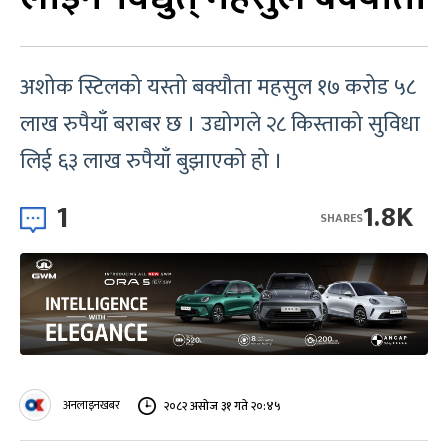
अशोक स्टिलको यस्तो बक्यौता महसुल १७ करोड ५८
लाख रुपैयाँ बराबर छ । उद्योगले २८ किस्ताको सुविधा
लिई ६३ लाख रुपैयाँ बुझाएको हो ।
1
1.8K
SHARES
अनलाइनखबर
२०८२ असोज ३१ गते २०:४५