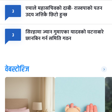
एमाले महासचिवको दाबी- रास्वपाको पतन
३
उदय जत्तिकै छिटो हुन्छ
सिरहामा ज्यान गुमाएका यादवको घटनाबारे
३
छानबिन गर्न समिति गठन
वेबस्टोरिज