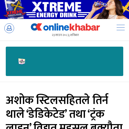
Skip
to
२३ साउन २०८३, शनिबार
content
अशोक स्टिलसहितले तिर्न
थाले ‘डेडिकेटेड’ तथा ‘ट्रंक
लाइन’ विद्युत् महसुल बक्यौता