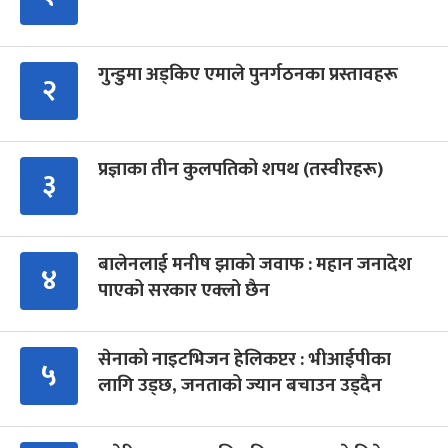
गुन्डुमा अड्किए एमाले पुनर्गठनका प्रस्तावहरू
२
प्रज्ञाका तीन कुलपतिको शपथ (तस्वीरहरू)
३
बालेनलाई मनीष झाको जवाफ : महान जनादेश
४
पाएको सरकार एक्लो छैन
सेनाको नाइटभिजन हेलिकप्टर : भीआईपीका
५
लागि उड्छ, जनताको ज्यान बचाउन उड्दैन