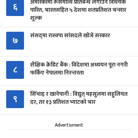
अमेरिकामा रूसमाथि प्रतिबन्ध लगाउने विधेयक
६
पारित, भारतसहित ५ देशमा शतप्रतिशत भन्सार
शुल्क
संसद्‍मा रास्वपा सांसदले खोजे सरकार
७
शैक्षिक क्रेडिट बैंक : विदेशमा अध्ययन पूरा नगरी
८
फर्किए नेपालमा निरन्तरता
सिँचाइ र खानेपानी : विद्युत् महसुलमा सहुलियत
९
दर, तर १३ प्रतिशत भ्याटको भार
Advertisment