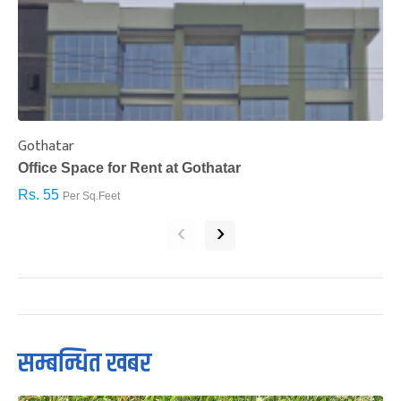
Gothatar
S
Office Space for Rent at Gothatar
H
Rs. 55
R
Per Sq.Feet
‹
›
सम्बन्धित खबर