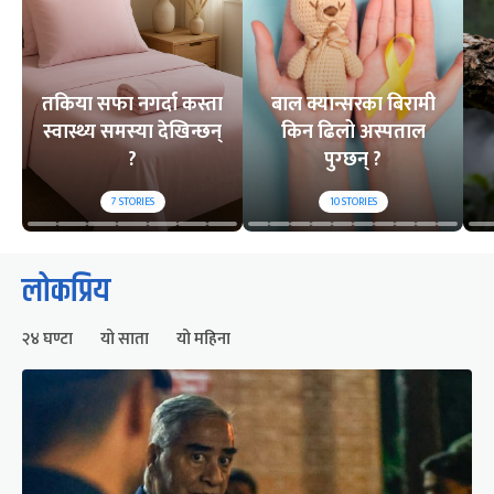
तकिया सफा नगर्दा कस्ता
बाल क्यान्सरका बिरामी
स्वास्थ्य समस्या देखिन्छन्
किन ढिलो अस्पताल
?
पुग्छन् ?
7
STORIES
10
STORIES
लोकप्रिय
२४ घण्टा
यो साता
यो महिना