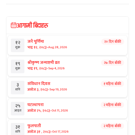
आगामी बिदाहरु
जनै पूर्णिमा
२० दिन बाँकी
१२
-
भाद्र १२, २०८३
Aug 28, 2026
शुक्र
श्रीकृष्ण जन्माष्टमी व्रत
२७ दिन बाँकी
१९
-
भाद्र १९, २०८३
Sep 4, 2026
शुक्र
संविधान दिवस
१ महिना बाँकी
३
-
असोज ३, २०८३
Sep 19, 2026
शनि
घटस्थापना
२ महिना बाँकी
२५
-
असोज २५, २०८३
Oct 11, 2026
आइत
फूलपाती
२ महिना बाँकी
३१
-
असोज ३१ , २०८३
Oct 17, 2026
शनि