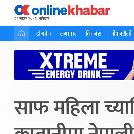
२३ साउन २०८३, शनिबार
होमपेज
समाचार
बिजनेस
जीवनशैली
साफ महिला च्या