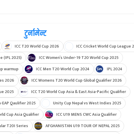
टुर्नामेन्ट
ICC T20 World Cup 2026
ICC Cricket World Cup League 2
e (IPL 2025)
ICC Women’s Under-19 T20 World Cup 2025
up warmup
ICC Men T20 World Cup 2024
IPL 2024
ies 2026
ICC Womens T20 World Cup Global Qualifier 2026
ue 2025
ICC T20 World Cup Asia & East Asia-Pacific Qualifier
-EAP Qaulifier 2025
Unity Cup Nepal vs West Indies 2025
d Cup Asia Qualifier
ICC U19 MENS CWC Asia Qualifier
ar T20I Series
AFGHANISTAN U19 TOUR OF NEPAL 2025