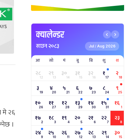
क्यालेन्डर
साउन २०८३
Jul
Aug 2026
/
आ
सो
मं
बु
बि
शु
श
२८
२९
३०
३१
३२
१
२
12
13
14
15
16
17
18
३
४
५
६
७
८
९
19
20
21
22
23
24
25
१०
११
१२
१३
१४
१५
१६
26
27
28
29
30
31
1
 मे २६
१७
१८
१९
२०
२१
२२
२३
्नेछ ।
2
3
4
5
6
7
8
२४
२५
२६
२७
२८
२९
३०
9
10
11
12
13
14
15