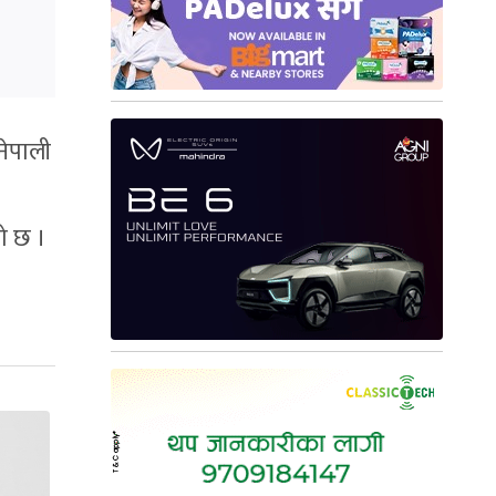
नेपाली
ो छ ।
।