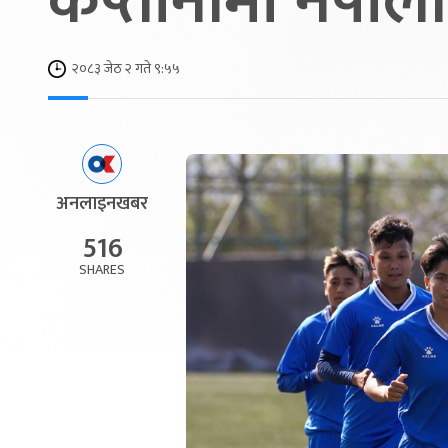
कप्तानीमा नेपाल
२०८३ जेठ २ गते ९:५५
अनलाइनखबर
516
SHARES