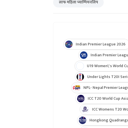
साफ महिला च्याम्पियनसिप
Indian Premier League 2026
Indian Premier Leagu
U19 Women\'s World C
Under Lights T20I Ser
NPL- Nepal Premier Leag
ICC T20 World Cup Asia
ICC Womens T20 Worl
Hongkong Quadrangul