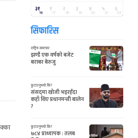
३१
१
२
३
४
५
६
16
17
18
19
20
21
22
सिफारिस
राष्ट्रिय समाचार
झण्डै एक वर्षको बजेट
बराबर बेरुजु
छुटाउनुभयो कि?
संसद्‌मा खोजी भइरहँदा
कहाँ थिए प्रधानमन्त्री बालेन
?
पक्का
छुटाउनुभयो कि?
७८४ प्राध्यापक : तलब