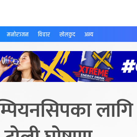
मनोरञ्जन
विचार
खेलकुद
अन्य
म्पियनसिपका लागि