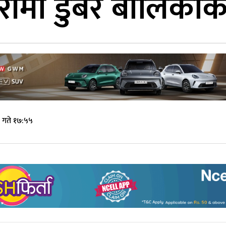
मा डुबेर बालिकाको 
 गते १७:५५