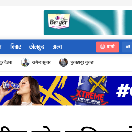
न
विचार
खेलकुद
अन्य
पात्रो
ुर देउवा
खगेन्द्र सुनार
पुरबहादुर गुरुङ