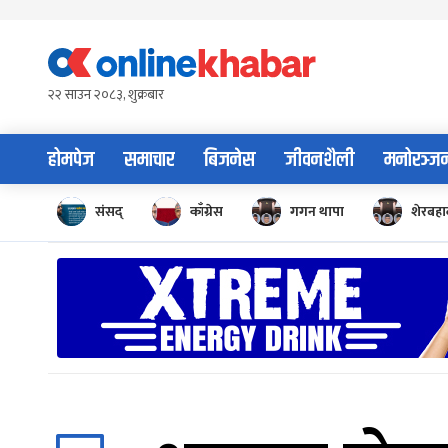
Skip
to
content
२२ साउन २०८३, शुक्रबार
होमपेज
समाचार
बिजनेस
जीवनशैली
मनोरञ्ज
संसद्
काँग्रेस
गगन थापा
शेरबहाद