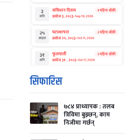
संविधान दिवस
१ महिना बाँकी
३
-
असोज ३, २०८३
Sep 19, 2026
शनि
घटस्थापना
२ महिना बाँकी
२५
-
असोज २५, २०८३
Oct 11, 2026
आइत
फूलपाती
२ महिना बाँकी
३१
-
असोज ३१ , २०८३
Oct 17, 2026
शनि
कार्तिक सङ्क्रान्ति
२ महिना बाँकी
१
सिफारिस
-
कार्तिक १, २०८३
Oct 18, 2026
आइत
महानवमी
२ महिना बाँकी
३
-
कार्तिक ३, २०८३
Oct 20, 2026
मंगल
७८४ प्राध्यापक : तलब
त्रिविमा बुझ्छन्, काम
विजयादशमी
२ महिना बाँकी
४
निजीमा गर्छन्
-
कार्तिक ४, २०८३
Oct 21, 2026
बुध