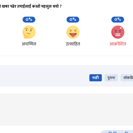
ो खबर पढेर तपाईलाई कस्तो महसुस भयो ?
0%
0%
0%
अचम्मित
उत्साहित
आक्रोशित
भर्खरै
पुराना
लोकप्र