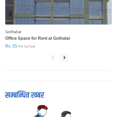
Gothatar
S
Office Space for Rent at Gothatar
H
Rs. 55
R
Per Sq.Feet
‹
›
सम्बन्धित खबर