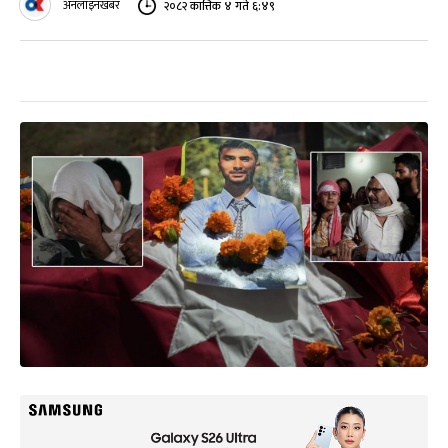
अनलाइनखबर
२०८२ कात्तिक ४ गते ६:४९