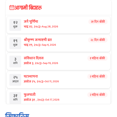
आगामी बिदाहरु
जनै पूर्णिमा
२१ दिन बाँकी
१२
-
भाद्र १२, २०८३
Aug 28, 2026
शुक्र
श्रीकृष्ण जन्माष्टमी व्रत
२८ दिन बाँकी
१९
-
भाद्र १९, २०८३
Sep 4, 2026
शुक्र
संविधान दिवस
१ महिना बाँकी
३
-
असोज ३, २०८३
Sep 19, 2026
शनि
घटस्थापना
२ महिना बाँकी
२५
-
असोज २५, २०८३
Oct 11, 2026
आइत
फूलपाती
२ महिना बाँकी
३१
-
असोज ३१ , २०८३
Oct 17, 2026
शनि
कार्तिक सङ्क्रान्ति
२ महिना बाँकी
१