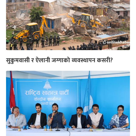
सुकुमवासी र ऐलानी जग्गाको व्यवस्थापन कसरी?