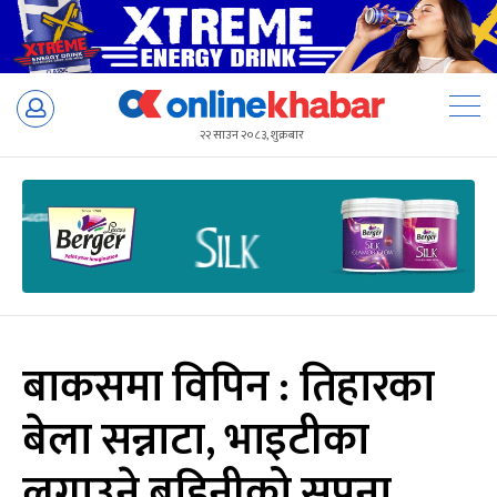
Skip
to
२२ साउन २०८३, शुक्रबार
content
बाकसमा विपिन : तिहारका
बेला सन्नाटा, भाइटीका
लगाउने बहिनीको सपना