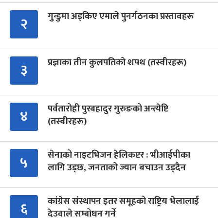
गुन्डुमा अड्किए एमाले पुनर्गठनका प्रस्तावहरू
२
प्रज्ञाका तीन कुलपतिको शपथ (तस्वीरहरू)
३
पर्वतारोही पुरबहादुर गुरुङको अन्त्येष्टि
४
(तस्वीरहरू)
सेनाको नाइटभिजन हेलिकप्टर : भीआईपीका
५
लागि उड्छ, जनताको ज्यान बचाउन उड्दैन
कांग्रेस संस्थापन इतर समूहको राष्ट्रिय भेलालाई
६
देउवाले सम्बोधन गर्ने