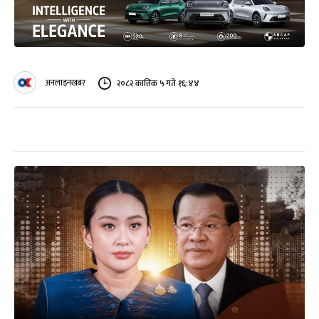
अनलाइनखबर
२०८२ कात्तिक ५ गते १६:४४