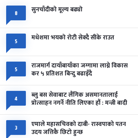
सुनचाँदीको मूल्य बढ्यो
८
मधेशमा भयको रोटी सेक्दै सीके राउत
५
राजमार्ग दायाँबायाँका जग्गामा लाग्ने विकास
५
कर ५ प्रतिशत बिन्दु बढाइँदै
ब्लु बस सेवाबाट लैंगिक असमानतालाई
४
प्रोत्साहन नगर्ने नीति लिएका हौं : मन्त्री बादी
एमाले महासचिवको दाबी- रास्वपाको पतन
३
उदय जत्तिकै छिटो हुन्छ