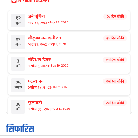
आगामी बिदाहरु
जनै पूर्णिमा
२० दिन बाँकी
१२
-
भाद्र १२, २०८३
Aug 28, 2026
शुक्र
श्रीकृष्ण जन्माष्टमी व्रत
२७ दिन बाँकी
१९
-
भाद्र १९, २०८३
Sep 4, 2026
शुक्र
संविधान दिवस
१ महिना बाँकी
३
-
असोज ३, २०८३
Sep 19, 2026
शनि
घटस्थापना
२ महिना बाँकी
२५
-
असोज २५, २०८३
Oct 11, 2026
आइत
फूलपाती
२ महिना बाँकी
३१
-
असोज ३१ , २०८३
Oct 17, 2026
शनि
कार्तिक सङ्क्रान्ति
२ महिना बाँकी
१
सिफारिस
-
कार्तिक १, २०८३
Oct 18, 2026
आइत