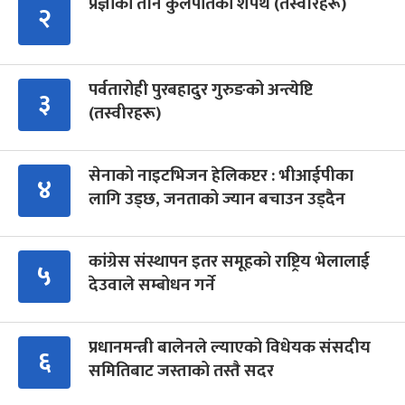
प्रज्ञाका तीन कुलपतिको शपथ (तस्वीरहरू)
२
पर्वतारोही पुरबहादुर गुरुङको अन्त्येष्टि
३
(तस्वीरहरू)
सेनाको नाइटभिजन हेलिकप्टर : भीआईपीका
४
लागि उड्छ, जनताको ज्यान बचाउन उड्दैन
कांग्रेस संस्थापन इतर समूहको राष्ट्रिय भेलालाई
५
देउवाले सम्बोधन गर्ने
प्रधानमन्त्री बालेनले ल्याएको विधेयक संसदीय
६
समितिबाट जस्ताको तस्तै सदर