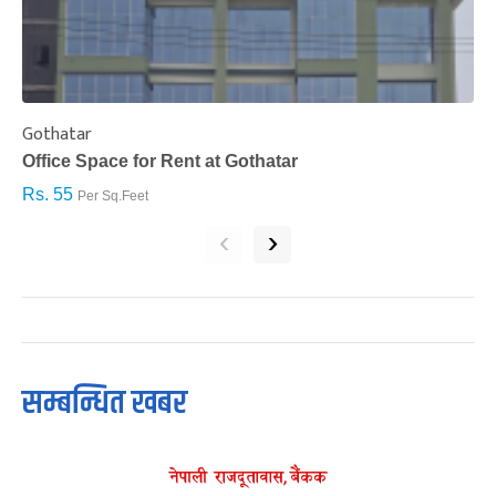
Gothatar
S
Office Space for Rent at Gothatar
H
Rs. 55
R
Per Sq.Feet
‹
›
सम्बन्धित खबर