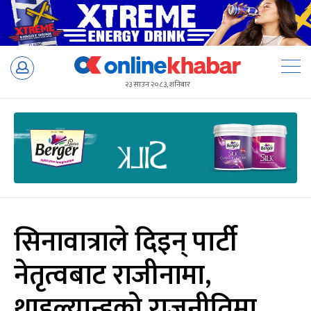
Skip
to
२३ साउन २०८३, शनिबार
content
सिनावात्राले दिइन् पार्टी
नेतृत्वबाट राजीनामा,
थाइल्यान्डको राजनीतिमा