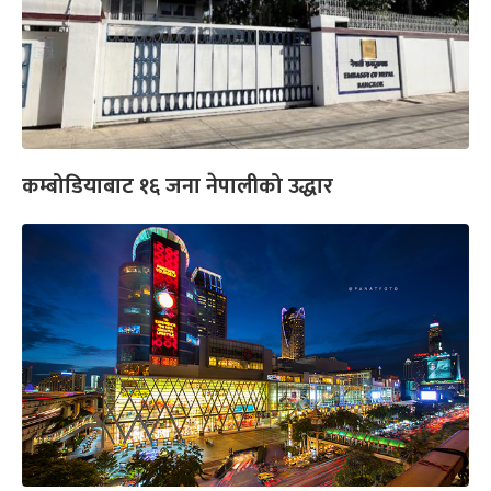
कम्बोडियाबाट १६ जना नेपालीको उद्धार