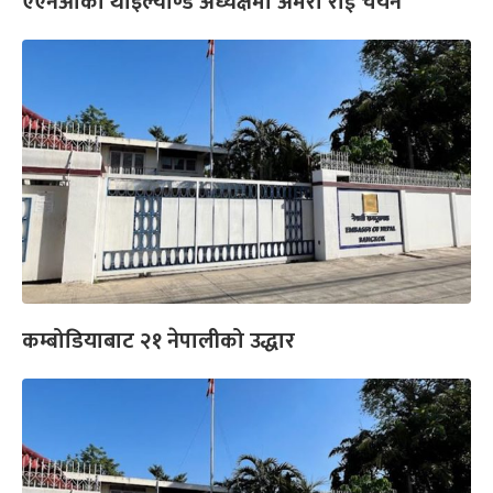
एएनओको थाइल्याण्ड अध्यक्षमा अमरा राई चयन
कम्बोडियाबाट २१ नेपालीको उद्धार