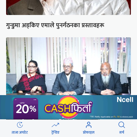
गुन्डुमा अड्किए एमाले पुनर्गठनका प्रस्तावहरू
प्रज्ञाका तीन कुलपतिको शपथ (तस्वीरहरू)
ताजा अपडेट
ट्रेन्डिङ
प्रोफाइल
सर्च