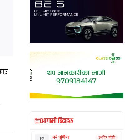
्राउ
न
आगामी बिदाहरु
जनै पूर्णिमा
२१ दिन बाँकी
१२