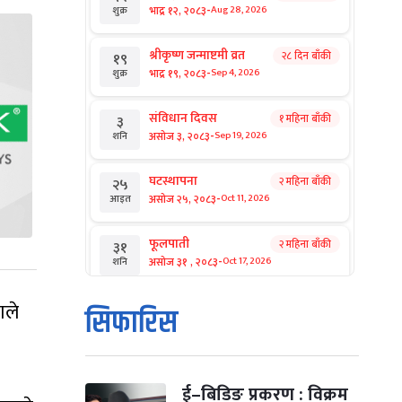
-
भाद्र १२, २०८३
Aug 28, 2026
शुक्र
श्रीकृष्ण जन्माष्टमी व्रत
२८ दिन बाँकी
१९
-
भाद्र १९, २०८३
Sep 4, 2026
शुक्र
संविधान दिवस
१ महिना बाँकी
३
-
असोज ३, २०८३
Sep 19, 2026
शनि
घटस्थापना
२ महिना बाँकी
२५
-
असोज २५, २०८३
Oct 11, 2026
आइत
फूलपाती
२ महिना बाँकी
३१
-
असोज ३१ , २०८३
Oct 17, 2026
शनि
कार्तिक सङ्क्रान्ति
ाले
२ महिना बाँकी
१
सिफारिस
-
कार्तिक १, २०८३
Oct 18, 2026
आइत
महानवमी
२ महिना बाँकी
३
-
कार्तिक ३, २०८३
Oct 20, 2026
मंगल
ई–बिडिङ प्रकरण : विक्रम