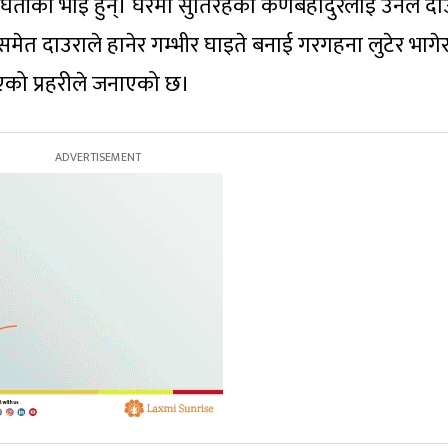
घर्तीका भाइ हुन्। घरमा सुतिरहेका कर्णबहादुरलाई उनले दा
 समेत दाउराले हानेर गम्भीर घाइते बनाई गरगहना लुटेर भागे
िएको प्रहरीले जनाएको छ।