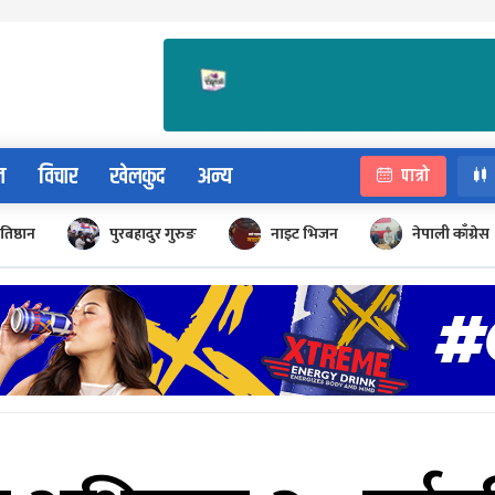
न
विचार
खेलकुद
अन्य
पात्रो
रतिष्ठान
पुरबहादुर गुरुङ
नाइट भिजन
नेपाली काँग्रेस