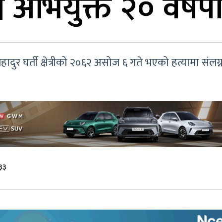
्न अभियुक्त २० वर्षप
 घर्ती क्षेत्रीको २०६२ असोज ६ गते भएको हत्यामा संलग्न सो
:३३