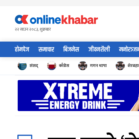
Skip
to
content
२२ साउन २०८३, शुक्रबार
होमपेज
समाचार
बिजनेस
जीवनशैली
मनोरञ्ज
संसद्
काँग्रेस
गगन थापा
शेरबहाद