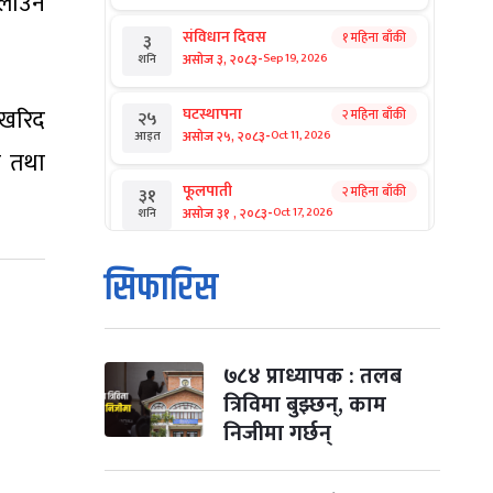
चलाउन
संविधान दिवस
१ महिना बाँकी
३
-
असोज ३, २०८३
Sep 19, 2026
शनि
 खरिद
घटस्थापना
२ महिना बाँकी
२५
-
असोज २५, २०८३
Oct 11, 2026
आइत
न तथा
फूलपाती
२ महिना बाँकी
३१
-
असोज ३१ , २०८३
Oct 17, 2026
शनि
कार्तिक सङ्क्रान्ति
२ महिना बाँकी
१
सिफारिस
-
कार्तिक १, २०८३
Oct 18, 2026
आइत
महानवमी
२ महिना बाँकी
३
-
कार्तिक ३, २०८३
Oct 20, 2026
मंगल
७८४ प्राध्यापक : तलब
त्रिविमा बुझ्छन्, काम
विजयादशमी
२ महिना बाँकी
४
निजीमा गर्छन्
-
कार्तिक ४, २०८३
Oct 21, 2026
बुध