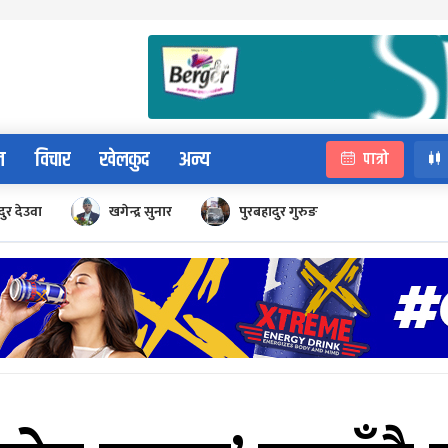
न
विचार
खेलकुद
अन्य
पात्रो
ुर देउवा
खगेन्द्र सुनार
पुरबहादुर गुरुङ