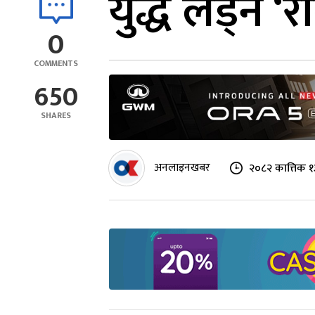
युद्ध लड्ने ‘
0
COMMENTS
650
SHARES
अनलाइनखबर
२०८२ कात्तिक १