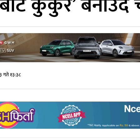
रोबोट कुकुर’ बनाउँदै
३ गते १३:३८