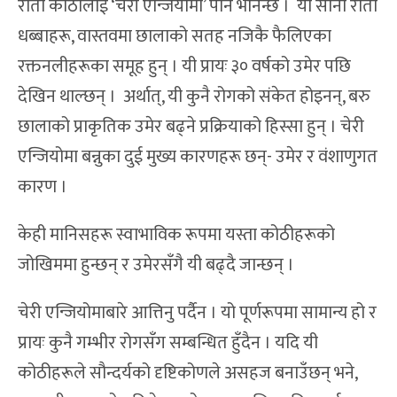
रातो कोठीलाई ‘चेरी एन्जियोमा’ पनि भनिन्छ । यी साना राता
धब्बाहरू, वास्तवमा छालाको सतह नजिकै फैलिएका
रक्तनलीहरूका समूह हुन् । यी प्रायः ३० वर्षको उमेर पछि
देखिन थाल्छन् । अर्थात्, यी कुनै रोगको संकेत होइनन्, बरु
छालाको प्राकृतिक उमेर बढ्ने प्रक्रियाको हिस्सा हुन् । चेरी
एन्जियोमा बन्नुका दुई मुख्य कारणहरू छन्- उमेर र वंशाणुगत
कारण ।
केही मानिसहरू स्वाभाविक रूपमा यस्ता कोठीहरूको
जोखिममा हुन्छन् र उमेरसँगै यी बढ्दै जान्छन् ।
चेरी एन्जियोमाबारे आत्तिनु पर्दैन । यो पूर्णरूपमा सामान्य हो र
प्रायः कुनै गम्भीर रोगसँग सम्बन्धित हुँदैन । यदि यी
कोठीहरूले सौन्दर्यको दृष्टिकोणले असहज बनाउँछन् भने,