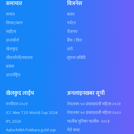
समाचार
विजनेस
समाज
बजार
विचार/ब्लग
पर्यटन
साहित्य
रोजगार
अन्तर्वार्ता
बैँक / वित्त
खेलकुद़़
अटो
जीवनशैली/स्वास्थ्य
सूचना-प्रविधि
प्रवास
अन्तर्राष्ट्रिय
खेलकुद लाईभ
अनलाइनखबर सूची
एनपीएल २०८१
नेपालका ५० प्रभावशाली महिला २०८१
ICC Men T20 World Cup 2024
नेपालका ५० प्रभावशाली महिला २०८०
IPL 2024
चालीस मुनिका चालीस- २०८१
Aaha RARA Pokhara gold cup
मेरो कथा