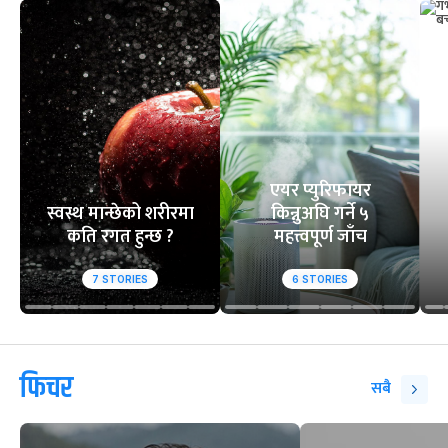
एयर प्युरिफायर
स्वस्थ मान्छेको शरीरमा
किन्नुअघि गर्ने ५
कति रगत हुन्छ ?
महत्त्वपूर्ण जाँच
7
STORIES
6
STORIES
फिचर
सबै