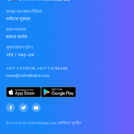
अध्यक्ष तथा प्रबन्ध निर्देशक:
धर्मराज भुसाल
प्रधान सम्पादक:
बसन्त बस्नेत
सूचना विभाग दर्ता नं.
२१४ / ०७३–७४
+977-1-4790176, +977-1-4796489
news@onlinekhabar.com
© २००६-२०२४ Onlinekhabar.com सर्वाधिकार सुरक्षित