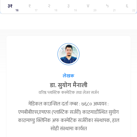
३१
१
२
३
४
५
६
16
17
18
19
20
21
22
लेखक
डा. सुयोग मैनाली
वरिष्ठ प्लास्टिक कस्मेटिक तथा लेजर सर्जन
मेडिकल काउन्सिल दर्ता नम्बर : ७६८० अध्ययन :
एमबीबीएस,एमएस (प्लास्टिक सर्जरी) काठमाडौंस्थित सुयोग
काठमाण्डु क्लिनिक अफ कस्मेटिक सर्जरीका संस्थापक, हाल
सोही संस्थामा कार्यरत