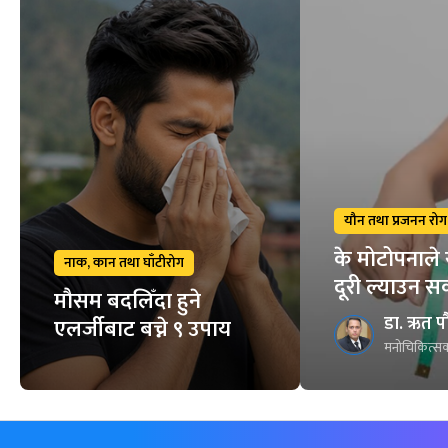
यौन तथा प्रजनन रोग
के मोटोपनाले 
नाक, कान तथा घाँटीरोग
दूरी ल्याउन स
मौसम बदलिँदा हुने
डा. ऋत प
एलर्जीबाट बच्ने ९ उपाय
मनोचिकित्सक