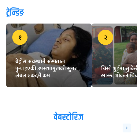
ट्रेन्डिङ
१
२
बेहोस अवस्थामै अस्पताल
पुर्‍याइएकी उपसभामुखको सुगर
चिसो भुइँमा सुत्
लेबल एकदमै कम
खान्छ, भोकले चिच्
वेबस्टोरिज