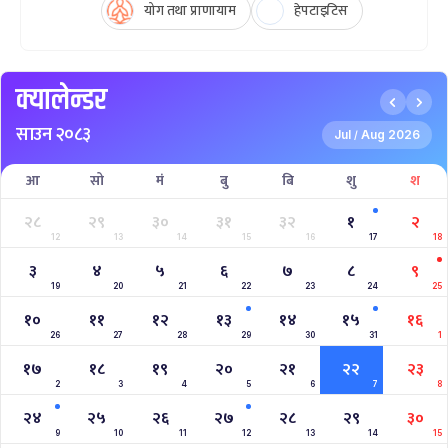
योग तथा प्राणायाम
हेपटाइटिस
क्यालेन्डर
साउन २०८३
Jul
Aug 2026
/
आ
सो
मं
बु
बि
शु
श
२८
२९
३०
३१
३२
१
२
12
13
14
15
16
17
18
३
४
५
६
७
८
९
19
20
21
22
23
24
25
१०
११
१२
१३
१४
१५
१६
26
27
28
29
30
31
1
१७
१८
१९
२०
२१
२२
२३
2
3
4
5
6
7
8
२४
२५
२६
२७
२८
२९
३०
9
10
11
12
13
14
15