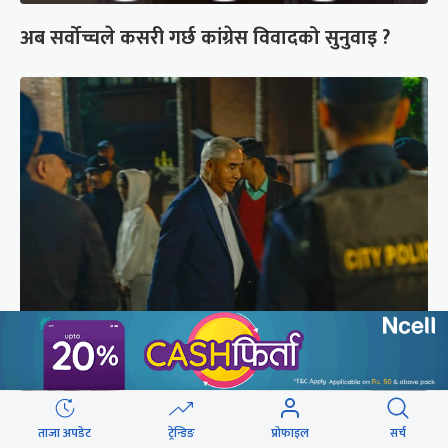
अब सर्वोच्चले कसरी गर्छ कांग्रेस विवादको सुनुवाइ ?
शेरबहादुर देउवा साउन २६ गते स्वदेश फर्किने
ताजा अपडेट
ट्रेन्डिङ
प्रोफाइल
सर्च