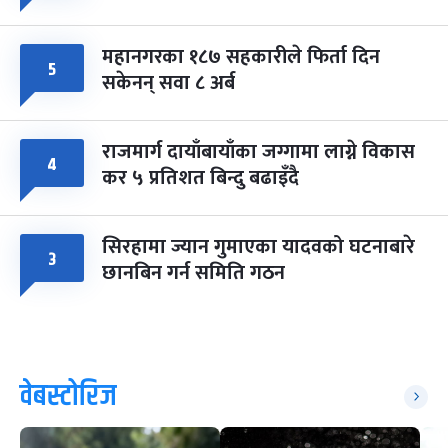
महानगरका १८७ सहकारीले फिर्ता दिन
५
सकेनन् सवा ८ अर्ब
राजमार्ग दायाँबायाँका जग्गामा लाग्ने विकास
४
कर ५ प्रतिशत बिन्दु बढाइँदै
सिरहामा ज्यान गुमाएका यादवको घटनाबारे
३
छानबिन गर्न समिति गठन
वेबस्टोरिज