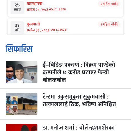
घटस्थापना
२ महिना बाँकी
२५
-
असोज २५, २०८३
Oct 11, 2026
आइत
फूलपाती
२ महिना बाँकी
३१
-
असोज ३१ , २०८३
Oct 17, 2026
शनि
कार्तिक सङ्क्रान्ति
२ महिना बाँकी
१
सिफारिस
-
कार्तिक १, २०८३
Oct 18, 2026
आइत
ई–बिडिङ प्रकरण : विक्रम पाण्डेको
महानवमी
२ महिना बाँकी
३
-
कम्पनीले ७ करोड घटाएर फेर्‍यो
कार्तिक ३, २०८३
Oct 20, 2026
मंगल
बोलकबोल
विजयादशमी
२ महिना बाँकी
४
-
कार्तिक ४, २०८३
Oct 21, 2026
बुध
टेन्टमा उकुसमुकुस सुकुमवासी :
तत्काललाई ठिक, भविष्य अनिश्चित
पापा‌ङ्कुशा एकादशी व्रत
२ महिना बाँकी
५
-
कार्तिक ५, २०८३
Oct 22, 2026
बिहि
डा. मनोज शर्मा : चोलेन्द्रशमशेरका
कुकुर तिहार
३ महिना बाँकी
२२