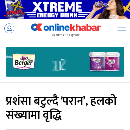
Skip
to
२२ साउन २०८३, शुक्रबार
content
प्रशंसा बटुल्दै ‘परान’, हलको
संख्यामा वृद्धि