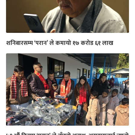
शनिबारसम्म ‘परान’ ले कमायो १७ करोड ६१ लाख