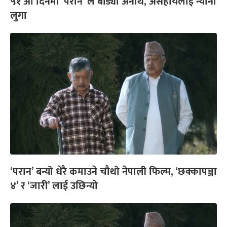
५१ औं दिनमा ‘परान’ ले बाँड्यो अनाथ, असहायलाई न्यानो
लुगा
‘परान’ बन्यो धेरै कमाउने चौथो नेपाली फिल्म, ‘छक्कापञ्जा
४’ र ‘जारी’ लाई उछिन्यो