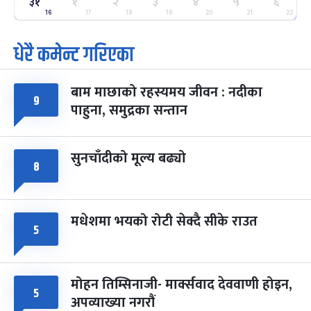
२५
३१
१
२
३
४
५
६
-
फाल्गुन २५, २०८३
Mar 9, 2027
मंगल
16
17
18
19
20
21
22
धेरै कमेन्ट गरिएका
पूर्णिमा व्रत
७ महिना बाँकी
७
-
चैत्र ७, २०८३
Mar 21, 2027
आइत
बाम माछाको रहस्यमय जीवन : नदीका
फागुपूर्णिमा
७ महिना बाँकी
८
९
पाहुना, समुद्रका सन्तान
-
चैत्र ८, २०८३
Mar 22, 2027
सोम
सुनचाँदीको मूल्य बढ्यो
८
मधेशमा भयको रोटी सेक्दै सीके राउत
५
मोहन तिम्सिनाजी- मार्क्सवाद देववाणी होइन,
५
अपव्याख्या नगरौं