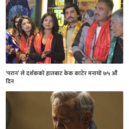
‘परान’ ले दर्शकको हातबाट केक काटेर मनायो ७५ औं
दिन