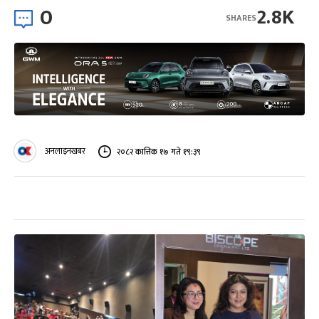
0
2.8K
SHARES
अनलाइनखबर
२०८२ कात्तिक १७ गते १९:३९