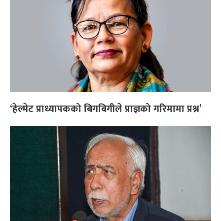
‘हेल्मेट प्राध्यापकको बिगबिगीले प्राज्ञको गरिमामा प्रश्न’