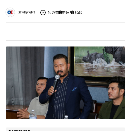
अनलाइनखबर
२०८२ कात्तिक २० गते १८:३८