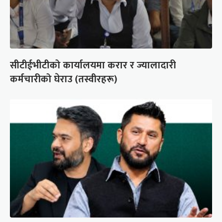
सीटीईभीटीको कार्यालयमा करार र ज्यालादारी
कर्मचारीको घेराउ (तस्वीरहरू)