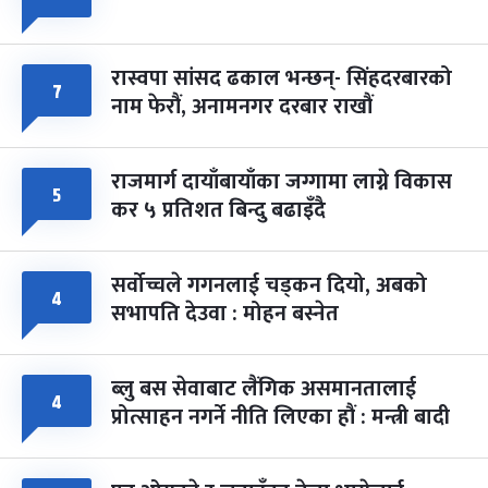
-
चैत्र ८, २०८३
Mar 22, 2027
सोम
रास्वपा सांसद ढकाल भन्छन्- सिंहदरबारको
७
नाम फेरौं, अनामनगर दरबार राखौं
राजमार्ग दायाँबायाँका जग्गामा लाग्ने विकास
५
कर ५ प्रतिशत बिन्दु बढाइँदै
सर्वोच्चले गगनलाई चड्कन दियो, अबको
४
सभापति देउवा : मोहन बस्नेत
ब्लु बस सेवाबाट लैंगिक असमानतालाई
४
प्रोत्साहन नगर्ने नीति लिएका हौं : मन्त्री बादी