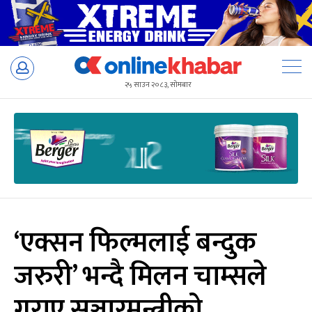
Skip
to
२५ साउन २०८३, सोमबार
content
‘एक्सन फिल्मलाई बन्दुक
जरुरी’ भन्दै मिलन चाम्सले
गराए सञ्चारमन्त्रीको