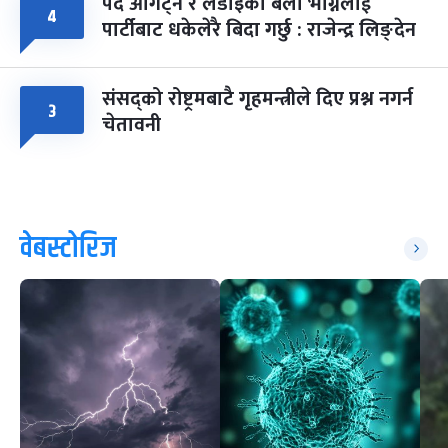
पद ओगट्ने र लडाइँका बेला भाग्नेलाई
४
पार्टीबाट धकेलेरै बिदा गर्छु : राजेन्द्र लिङ्देन
संसद्को रोष्ट्रमबाटै गृहमन्त्रीले दिए प्रश्न नगर्न
३
चेतावनी
वेबस्टोरिज