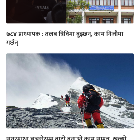
७८४ प्राध्यापक : तलब त्रिविमा बुझ्छन्, काम निजीमा
गर्छन्
सगरमाथा चुचुरोसम्म बाटो बनाउने काम सम्पन्न, खुल्यो