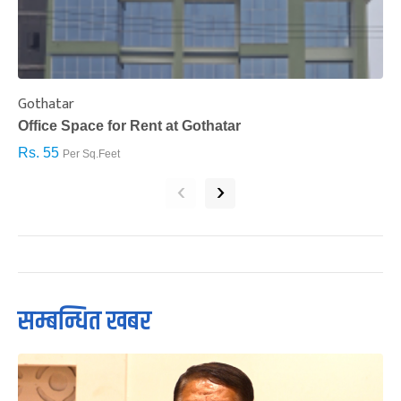
Gothatar
S
Office Space for Rent at Gothatar
H
Rs. 55
R
Per Sq.Feet
‹
›
सम्बन्धित खबर