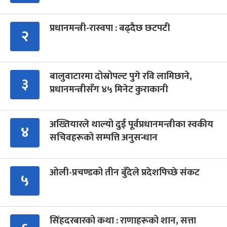
प्रधानमन्त्री-रास्वपा : बढ्दैछ छटपटी
२
बालुवाटारमा दोस्रोपल्ट पुगे रवि लामिछाने,
३
प्रधानमन्त्रीसँग ४५ मिनेट कुराकानी
अख्तियारले थाल्यो दुई पूर्वप्रधानमन्त्रीका स्वकीय
४
सचिवहरूको सम्पत्ति अनुसन्धान
ओली-प्रचण्डको तीन बुँदेले प्रदेशपिच्छे संकट
५
सिंहदरबारको कथा : राणाहरूको शान, सत्ता