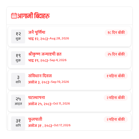
आगामी बिदाहरु
जनै पूर्णिमा
१८ दिन बाँकी
१२
-
भाद्र १२, २०८३
Aug 28, 2026
शुक्र
श्रीकृष्ण जन्माष्टमी व्रत
२५ दिन बाँकी
१९
-
भाद्र १९, २०८३
Sep 4, 2026
शुक्र
संविधान दिवस
१ महिना बाँकी
३
-
असोज ३, २०८३
Sep 19, 2026
शनि
घटस्थापना
२ महिना बाँकी
२५
-
असोज २५, २०८३
Oct 11, 2026
आइत
फूलपाती
२ महिना बाँकी
३१
-
असोज ३१ , २०८३
Oct 17, 2026
शनि