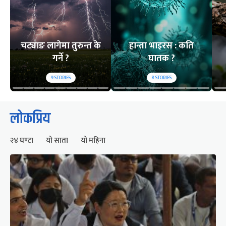
चट्याङ लागेमा तुरुन्त के
हान्ता भाइरस : कति
गर्ने ?
घातक ?
9
STORIES
8
STORIES
लोकप्रिय
२४ घण्टा
यो साता
यो महिना