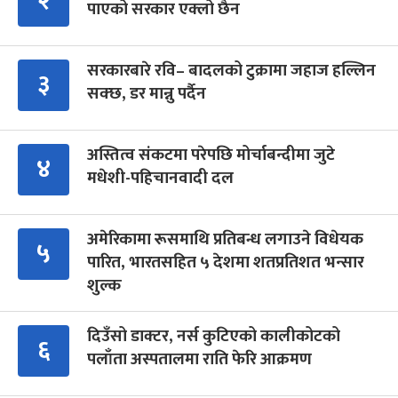
२
पाएको सरकार एक्लो छैन
सरकारबारे रवि– बादलको टुक्रामा जहाज हल्लिन
३
सक्छ, डर मान्नु पर्दैन
अस्तित्व संकटमा परेपछि मोर्चाबन्दीमा जुटे
४
मधेशी-पहिचानवादी दल
अमेरिकामा रूसमाथि प्रतिबन्ध लगाउने विधेयक
५
पारित, भारतसहित ५ देशमा शतप्रतिशत भन्सार
शुल्क
दिउँसो डाक्टर, नर्स कुटिएको कालीकोटको
६
पलाँता अस्पतालमा राति फेरि आक्रमण