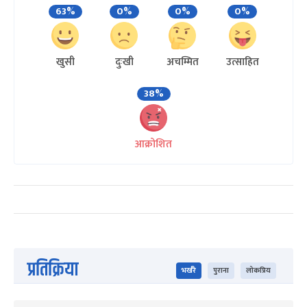
63%
0%
0%
0%
खुसी
दुःखी
अचम्मित
उत्साहित
38%
आक्रोशित
प्रतिक्रिया
भर्खरै
पुराना
लोकप्रिय