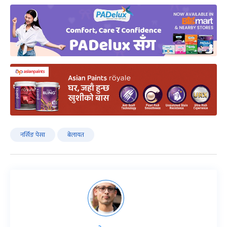
नर्सिङ पेसा
बेलायत