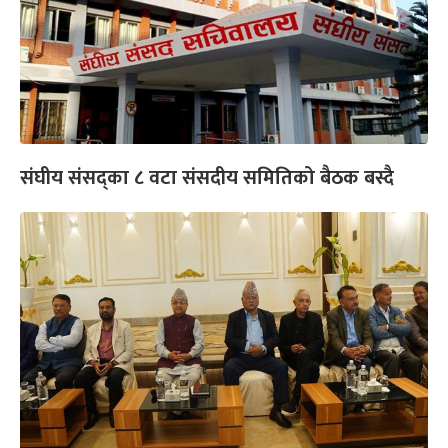
संघीय संसद्का ८ वटा संसदीय समितिको बैठक बस्दै