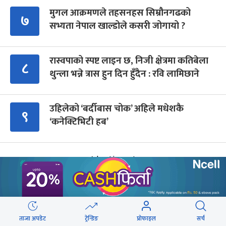
मुगल आक्रमणले तहसनहस सिम्रौनगढको
७
सभ्यता नेपाल खाल्डोले कसरी जोगायो ?
रास्वपाको स्पष्ट लाइन छ, निजी क्षेत्रमा कतिबेला
८
थुन्ला भन्ने त्रास हुन दिन हुँदैन : रवि लामिछाने
उहिलेको ‘बर्दीबास चोक’ अहिले मधेशकै
९
‘कनेक्टिभिटी हब’
Advertisment
ताजा अपडेट
ट्रेन्डिङ
प्रोफाइल
सर्च
आगामी बिदाहरु