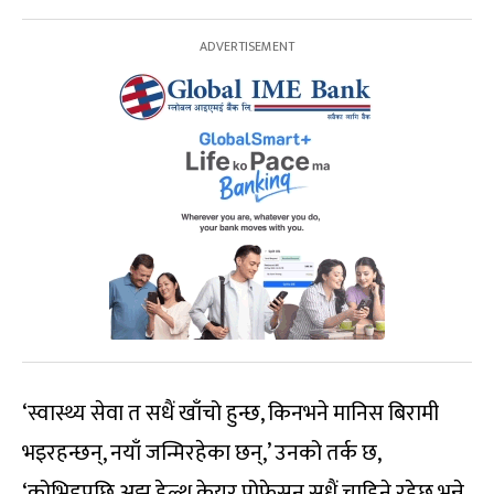
‘स्वास्थ्य सेवा त सधैं खाँचो हुन्छ, किनभने मानिस बिरामी
भइरहन्छन्, नयाँ जन्मिरहेका छन्,’ उनको तर्क छ,
‘कोभिडपछि अझ हेल्थ केयर प्रोफेसन सधैं चाहिने रहेछ भन्ने