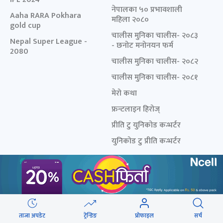
नेपालका ५० प्रभावशाली
Aaha RARA Pokhara
महिला २०८०
gold cup
चालीस मुनिका चालीस- २०८३
Nepal Super League -
- छनोट मनोनयन फर्म
2080
चालीस मुनिका चालीस- २०८२
चालीस मुनिका चालीस- २०८१
मेरो कथा
फ्रन्टलाइन हिरोज्
प्रीति टु युनिकोड कन्भर्टर
युनिकोड टु प्रीति कन्भर्टर
विशेष शृङ्खला
अनलाइनखबर
सहकारी संकट विशेष
हाम्रो टिम
लघुवित्त संकट विशेष
प्रयोगका सर्त
संसद् विघटन विशेष
विज्ञापन
ताजा अपडेट
ट्रेन्डिङ
प्रोफाइल
सर्च