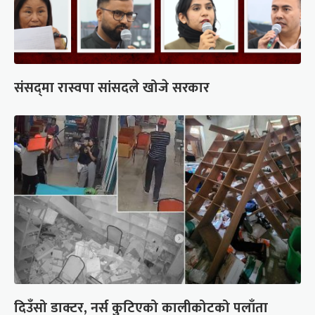
संसद्‍मा रास्वपा सांसदले खोजे सरकार
दिउँसो डाक्टर, नर्स कुटिएको कालीकोटको पलाँता