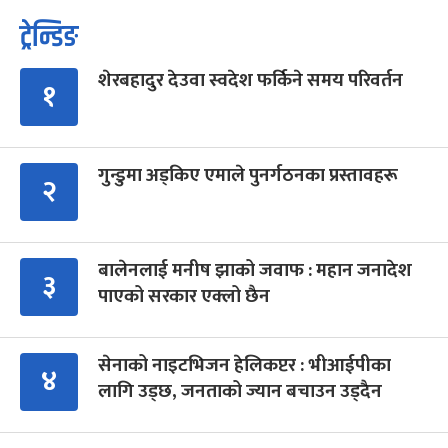
ट्रेन्डिङ
शेरबहादुर देउवा स्वदेश फर्किने समय परिवर्तन
१
गुन्डुमा अड्किए एमाले पुनर्गठनका प्रस्तावहरू
२
बालेनलाई मनीष झाको जवाफ : महान जनादेश
३
पाएको सरकार एक्लो छैन
सेनाको नाइटभिजन हेलिकप्टर : भीआईपीका
४
लागि उड्छ, जनताको ज्यान बचाउन उड्दैन