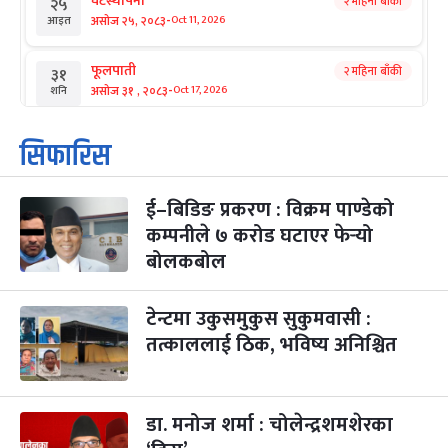
घटस्थापना
२ महिना बाँकी
२५
-
असोज २५, २०८३
Oct 11, 2026
आइत
फूलपाती
२ महिना बाँकी
३१
-
असोज ३१ , २०८३
Oct 17, 2026
शनि
कार्तिक सङ्क्रान्ति
२ महिना बाँकी
१
सिफारिस
-
कार्तिक १, २०८३
Oct 18, 2026
आइत
ई–बिडिङ प्रकरण : विक्रम पाण्डेको
महानवमी
२ महिना बाँकी
३
-
कम्पनीले ७ करोड घटाएर फेर्‍यो
कार्तिक ३, २०८३
Oct 20, 2026
मंगल
बोलकबोल
विजयादशमी
२ महिना बाँकी
४
-
कार्तिक ४, २०८३
Oct 21, 2026
बुध
टेन्टमा उकुसमुकुस सुकुमवासी :
तत्काललाई ठिक, भविष्य अनिश्चित
पापा‌ङ्कुशा एकादशी व्रत
२ महिना बाँकी
५
-
कार्तिक ५, २०८३
Oct 22, 2026
बिहि
डा. मनोज शर्मा : चोलेन्द्रशमशेरका
कुकुर तिहार
३ महिना बाँकी
२२
-
कार्तिक २२, २०८३
Nov 8, 2026
आइत