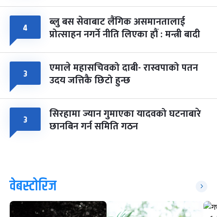
ब्लु बस सेवाबाट लैंगिक असमानतालाई
४
प्रोत्साहन नगर्ने नीति लिएका हौं : मन्त्री बादी
एमाले महासचिवको दाबी- रास्वपाको पतन
३
उदय जत्तिकै छिटो हुन्छ
सिरहामा ज्यान गुमाएका यादवको घटनाबारे
३
छानबिन गर्न समिति गठन
वेबस्टोरिज