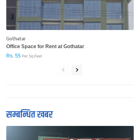
Gothatar
S
Office Space for Rent at Gothatar
H
Rs. 55
R
Per Sq.Feet
‹
›
सम्बन्धित खबर