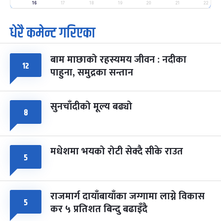
-
फाल्गुन २५, २०८३
Mar 9, 2027
मंगल
16
17
18
19
20
21
22
धेरै कमेन्ट गरिएका
पूर्णिमा व्रत
७ महिना बाँकी
७
-
चैत्र ७, २०८३
Mar 21, 2027
आइत
बाम माछाको रहस्यमय जीवन : नदीका
फागुपूर्णिमा
७ महिना बाँकी
८
१२
पाहुना, समुद्रका सन्तान
-
चैत्र ८, २०८३
Mar 22, 2027
सोम
सुनचाँदीको मूल्य बढ्यो
८
मधेशमा भयको रोटी सेक्दै सीके राउत
५
राजमार्ग दायाँबायाँका जग्गामा लाग्ने विकास
५
कर ५ प्रतिशत बिन्दु बढाइँदै