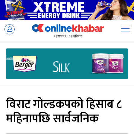
Skip
to
२३ साउन २०८३, शनिबार
content
विराट गोल्डकपको हिसाब ८
महिनापछि सार्वजनिक