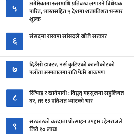
अमेरिकामा रूसमाथि प्रतिबन्ध लगाउने विधेयक
५
पारित, भारतसहित ५ देशमा शतप्रतिशत भन्सार
शुल्क
संसद्‍मा रास्वपा सांसदले खोजे सरकार
६
दिउँसो डाक्टर, नर्स कुटिएको कालीकोटको
७
पलाँता अस्पतालमा राति फेरि आक्रमण
सिँचाइ र खानेपानी : विद्युत् महसुलमा सहुलियत
८
दर, तर १३ प्रतिशत भ्याटको भार
सरकारको करदाता प्रोत्साहन उपहार : हेमराजले
९
जिते १० लाख