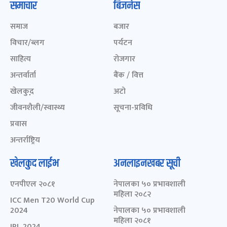
समाचार
बिजनेस
समाज
बजार
विचार/ब्लग
पर्यटन
साहित्य
रोजगार
अन्तर्वार्ता
बैंक / वित्त
खेलकुद़़
अटो
जीवनशैली/स्वास्थ्य
सूचना-प्रविधि
प्रवास
अन्तर्राष्ट्रिय
खेलकुद लाईभ
अनलाइनखबर सूची
एनपीएल २०८१
नेपालका ५० प्रभावशाली
महिला २०८२
ICC Men T20 World Cup
2024
नेपालका ५० प्रभावशाली
महिला २०८१
IPL 2024