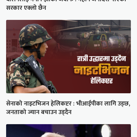
सरकार एक्लो छैन
सेनाको नाइटभिजन हेलिकप्टर : भीआईपीका लागि उड्छ,
जनताको ज्यान बचाउन उड्दैन