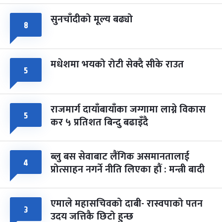
सुनचाँदीको मूल्य बढ्यो
८
मधेशमा भयको रोटी सेक्दै सीके राउत
५
राजमार्ग दायाँबायाँका जग्गामा लाग्ने विकास
५
कर ५ प्रतिशत बिन्दु बढाइँदै
ब्लु बस सेवाबाट लैंगिक असमानतालाई
४
प्रोत्साहन नगर्ने नीति लिएका हौं : मन्त्री बादी
एमाले महासचिवको दाबी- रास्वपाको पतन
३
उदय जत्तिकै छिटो हुन्छ