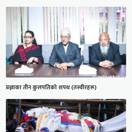
प्रज्ञाका तीन कुलपतिको शपथ (तस्वीरहरू)