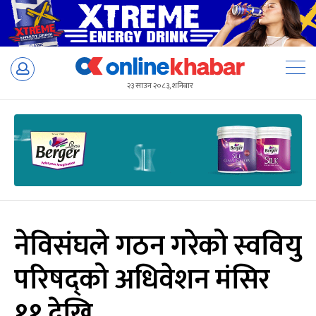
Skip
to
२३ साउन २०८३, शनिबार
content
नेविसंघले गठन गरेको स्ववियु
परिषद्को अधिवेशन मंसिर
११ देखि