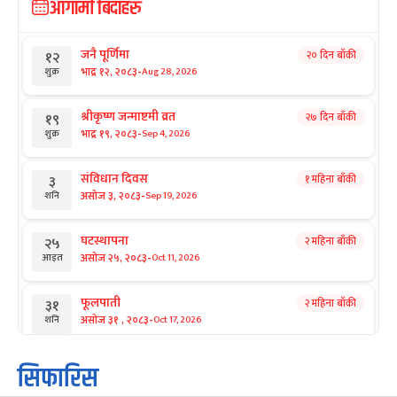
आगामी बिदाहरु
जनै पूर्णिमा
२० दिन बाँकी
१२
-
भाद्र १२, २०८३
Aug 28, 2026
शुक्र
श्रीकृष्ण जन्माष्टमी व्रत
२७ दिन बाँकी
१९
-
भाद्र १९, २०८३
Sep 4, 2026
शुक्र
संविधान दिवस
१ महिना बाँकी
३
-
असोज ३, २०८३
Sep 19, 2026
शनि
घटस्थापना
२ महिना बाँकी
२५
-
असोज २५, २०८३
Oct 11, 2026
आइत
फूलपाती
२ महिना बाँकी
३१
-
असोज ३१ , २०८३
Oct 17, 2026
शनि
कार्तिक सङ्क्रान्ति
२ महिना बाँकी
१
सिफारिस
-
कार्तिक १, २०८३
Oct 18, 2026
आइत