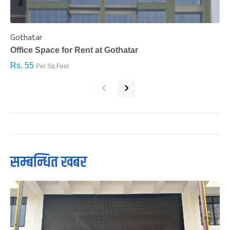
Gothatar
S
Office Space for Rent at Gothatar
H
Rs. 55
R
Per Sq.Feet
‹
›
सम्बन्धित खबर