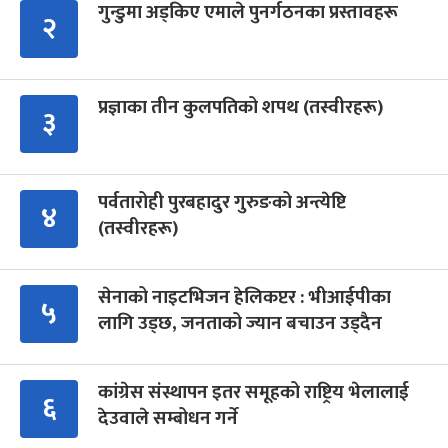
गुन्डुमा अड्किए एमाले पुनर्गठनका प्रस्तावहरू
२
प्रज्ञाका तीन कुलपतिको शपथ (तस्वीरहरू)
३
पर्वतारोही पुरबहादुर गुरुङको अन्त्येष्टि
४
(तस्वीरहरू)
सेनाको नाइटभिजन हेलिकप्टर : भीआईपीका
५
लागि उड्छ, जनताको ज्यान बचाउन उड्दैन
कांग्रेस संस्थापन इतर समूहको राष्ट्रिय भेलालाई
६
देउवाले सम्बोधन गर्ने