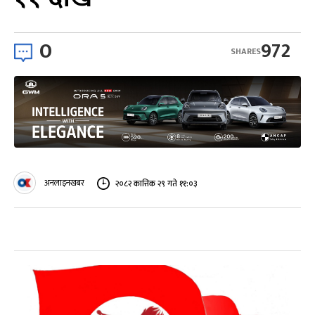
0
972
SHARES
अनलाइनखबर
२०८२ कात्तिक २९ गते ११:०३